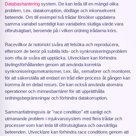
Databashantering
system. De kan leda till en mängd olika
problem, t.ex. datakorruption, dödläge och inkonsekvent
beteende. Om till exempel två trådar försöker uppdatera
samma variabel samtidigt kan variabelns slutliga värde vara
oförutsägbart, beroende på i vilken ordning trådarna körs.
Racevillkor är notoriskt svåra att felsöka och reproducera,
eftersom de beror på subtila tids- och synkroniseringsproblem
som ofta är svåra att upptäcka. Utvecklare kan förhindra
tävlingsförhållanden genom att använda korrekta
synkroniseringsmekanismer, t.ex. lås, semaforer och monitorer,
för att säkerställa att endast en tråd eller process åt gången kan
komma åt en delad resurs. De kan också använda atomära
operationer och minnesbarriärer för att upprätthålla
ordningsbegränsningar och förhindra datakorruption.
Sammanfattningsvis är "race condition" ett vanligt och
utmanande problem i mjukvarusystem med flera trådar och
processer som kan leda till oförutsägbara och oavsiktliga
beteenden. Utvecklare kan förhindra race conditions genom att