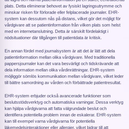
plats. Detta eliminerar behovet av fysiskt lagringsutrymme och
minskar risken för förlorade eller felplacerade journaler. EHR-
system kan dessutom nås på distans, vilket gör det möjligt för
vårdgivare att se patientinformation från vilken plats som helst
med en internetanslutning. Detta är särskilt fördelaktigt i
nödsituationer där tillgången till patientdata är kritisk.
En annan fördel med journalsystem är att det är lätt att dela
patientinformation mellan olika vårdgivare. Med traditionella
pappersjournaler kan det vara besvärligt och tidskrävande att
dela information mellan olika vårdinrättningar. EHR-system
möjliggör sömlös kommunikation mellan vårdgivare, vilket leder
till bättre samordning av vården och förbättrade patientresultat.
EHR-system erbjuder också avancerade funktioner som
beslutsstödsverktyg och automatiska varningar. Dessa verktyg
kan hjälpa vårdgivarna att fatta välgrundade beslut och
identifiera potentiella problem innan de eskalerar. EHR-system
kan till exempel varna vårdgivarna för potentiella
läkemedelsinteraktioner eller allergier, vilket bidrar till att