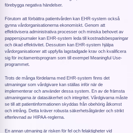
förebygga negativa händelser.
Förutom att förbättra patientvården kan EHR-system också
gynna vårdorganisationerna ekonomiskt. Genom att
effektivisera administrativa processer och minska behovet av
pappersjournaler kan EHR-system leda till kostnadsbesparingar
och ökad effektivitet. Dessutom kan EHR-system hjälpa
vårdorganisationer att uppfylla lagstadgade krav och kvalificera
sig för incitamentsprogram som till exempel Meaningful Use-
programmet.
Trots de många fördelarna med EHR-system finns det
utmaningar som vårdgivare kan ställas inför när de
implementerar och använder dessa system. En av de främsta
utmaningarna är datasäkerhet och integritet. Vårdgivarna måste
se till att patientinformationen skyddas från obehörig åtkomst
och intrång. Detta kräver robusta säkerhetsåtgärder och strikt
efterlevnad av HIPAA-reglerna.
En annan utmaning är risken för fel och felaktigheter vid