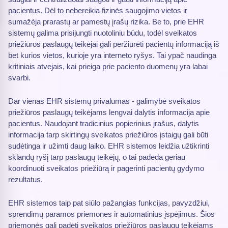
pacientus. Dėl to nebereikia fizinės saugojimo vietos ir
sumažėja prarastų ar pamestų įrašų rizika. Be to, prie EHR
sistemų galima prisijungti nuotoliniu būdu, todėl sveikatos
priežiūros paslaugų teikėjai gali peržiūrėti pacientų informaciją iš
bet kurios vietos, kurioje yra interneto ryšys. Tai ypač naudinga
kritiniais atvejais, kai prieiga prie paciento duomenų yra labai
svarbi.
Dar vienas EHR sistemų privalumas - galimybė sveikatos
priežiūros paslaugų teikėjams lengvai dalytis informacija apie
pacientus. Naudojant tradicinius popierinius įrašus, dalytis
informacija tarp skirtingų sveikatos priežiūros įstaigų gali būti
sudėtinga ir užimti daug laiko. EHR sistemos leidžia užtikrinti
sklandų ryšį tarp paslaugų teikėjų, o tai padeda geriau
koordinuoti sveikatos priežiūrą ir pagerinti pacientų gydymo
rezultatus.
EHR sistemos taip pat siūlo pažangias funkcijas, pavyzdžiui,
sprendimų paramos priemones ir automatinius įspėjimus. Šios
priemonės gali padėti sveikatos priežiūros paslaugų teikėjams