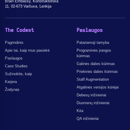
Brain Embassy, Konstruktorska
11, 02-673 Varšuva, Lenkija
The Codest
Paslaugos
Pagrindinis
Patariamoji tarnyba
Apie tai, kaip mus pasiekė
Programinės įrangos
kūrimas
Paslaugos
Galinės dalies kūrimas
Case Studies
Priekinės dalies kūrimas
Sužinokite, kaip
Staff Augmentation
Karjera
Atgalinės versijos kūrėjai
Žodynas
Debesų inžinieriai
Duomenų inžinieriai
Kita
QA inžinieriai