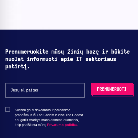
Prenumeruokite mūsų žinių bazę ir būkite
nuolat informuoti apie IT sektoriaus
patirtį.
Sutinku gauti rinkodaros ir pardavimo
pranešimus iš The Codest ir leisti The Codest
saugoti ir tvarkyti mano asmens duomenis,
kaip paaiškinta mūsų
Privatumo politika.