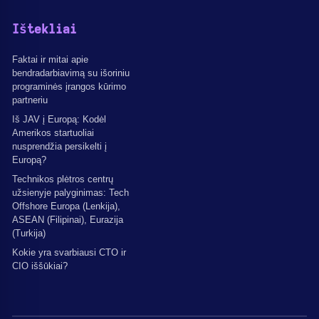
Ištekliai
Faktai ir mitai apie
bendradarbiavimą su išoriniu
programinės įrangos kūrimo
partneriu
Iš JAV į Europą: Kodėl
Amerikos startuoliai
nusprendžia persikelti į
Europą?
Technikos plėtros centrų
užsienyje palyginimas: Tech
Offshore Europa (Lenkija),
ASEAN (Filipinai), Eurazija
(Turkija)
Kokie yra svarbiausi CTO ir
CIO iššūkiai?