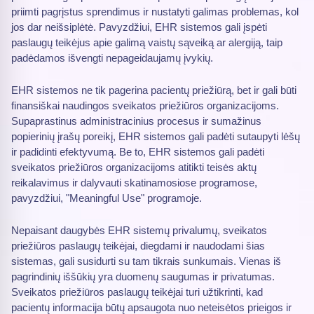
priimti pagrįstus sprendimus ir nustatyti galimas problemas, kol
jos dar neišsiplėtė. Pavyzdžiui, EHR sistemos gali įspėti
paslaugų teikėjus apie galimą vaistų sąveiką ar alergiją, taip
padėdamos išvengti nepageidaujamų įvykių.
EHR sistemos ne tik pagerina pacientų priežiūrą, bet ir gali būti
finansiškai naudingos sveikatos priežiūros organizacijoms.
Supaprastinus administracinius procesus ir sumažinus
popierinių įrašų poreikį, EHR sistemos gali padėti sutaupyti lėšų
ir padidinti efektyvumą. Be to, EHR sistemos gali padėti
sveikatos priežiūros organizacijoms atitikti teisės aktų
reikalavimus ir dalyvauti skatinamosiose programose,
pavyzdžiui, "Meaningful Use" programoje.
Nepaisant daugybės EHR sistemų privalumų, sveikatos
priežiūros paslaugų teikėjai, diegdami ir naudodami šias
sistemas, gali susidurti su tam tikrais sunkumais. Vienas iš
pagrindinių iššūkių yra duomenų saugumas ir privatumas.
Sveikatos priežiūros paslaugų teikėjai turi užtikrinti, kad
pacientų informacija būtų apsaugota nuo neteisėtos prieigos ir