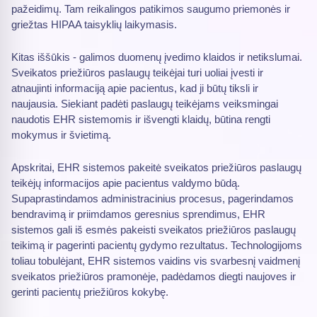
pažeidimų. Tam reikalingos patikimos saugumo priemonės ir
griežtas HIPAA taisyklių laikymasis.
Kitas iššūkis - galimos duomenų įvedimo klaidos ir netikslumai.
Sveikatos priežiūros paslaugų teikėjai turi uoliai įvesti ir
atnaujinti informaciją apie pacientus, kad ji būtų tiksli ir
naujausia. Siekiant padėti paslaugų teikėjams veiksmingai
naudotis EHR sistemomis ir išvengti klaidų, būtina rengti
mokymus ir švietimą.
Apskritai, EHR sistemos pakeitė sveikatos priežiūros paslaugų
teikėjų informacijos apie pacientus valdymo būdą.
Supaprastindamos administracinius procesus, pagerindamos
bendravimą ir priimdamos geresnius sprendimus, EHR
sistemos gali iš esmės pakeisti sveikatos priežiūros paslaugų
teikimą ir pagerinti pacientų gydymo rezultatus. Technologijoms
toliau tobulėjant, EHR sistemos vaidins vis svarbesnį vaidmenį
sveikatos priežiūros pramonėje, padėdamos diegti naujoves ir
gerinti pacientų priežiūros kokybę.