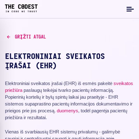
GRĮŽTI ATGAL
ELEKTRONINIAI SVEIKATOS
ĮRAŠAI (EHR)
Elektroniniai sveikatos įrašai (EHR) iš esmės pakeitė
sveikatos
priežiūra
paslaugų teikėjai tvarko pacientų informaciją.
Popierinių kortelių ir bylų spintų laikai jau praeityje - EHR
sistemos supaprastino pacientų informacijos dokumentavimo ir
prieigos prie jos procesą.
duomenys
, todėl pagerėja pacientų
priežiūra ir rezultatai.
Vienas iš svarbiausių EHR sistemų privalumų - galimybė
saugiai ir centralizuotai saugoti ir gauti informaciją apie