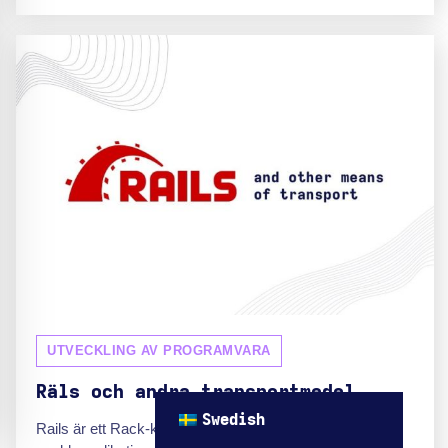
UTVECKLING AV PROGRAMVARA
Räls och andra transportmedel
Swedish
Rails är ett Rack-kompatibelt ramverk med fokus på