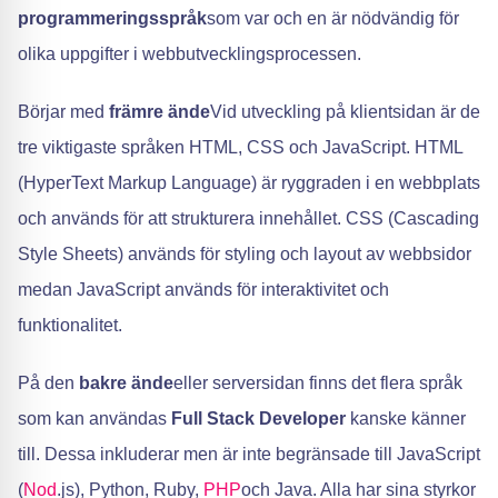
programmeringsspråk
som var och en är nödvändig för
olika uppgifter i webbutvecklingsprocessen.
Börjar med
främre ände
Vid utveckling på klientsidan är de
tre viktigaste språken HTML, CSS och JavaScript. HTML
(HyperText Markup Language) är ryggraden i en webbplats
och används för att strukturera innehållet. CSS (Cascading
Style Sheets) används för styling och layout av webbsidor
medan JavaScript används för interaktivitet och
funktionalitet.
På den
bakre ände
eller serversidan finns det flera språk
som kan användas
Full Stack Developer
kanske känner
till. Dessa inkluderar men är inte begränsade till JavaScript
(
Nod
.js), Python, Ruby,
PHP
och Java. Alla har sina styrkor