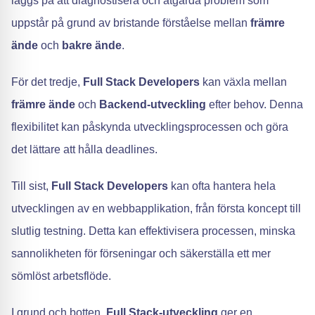
läggs på att diagnostisera och åtgärda problem som
uppstår på grund av bristande förståelse mellan
främre
ände
och
bakre ände
.
För det tredje,
Full Stack Developers
kan växla mellan
främre ände
och
Backend-utveckling
efter behov. Denna
flexibilitet kan påskynda utvecklingsprocessen och göra
det lättare att hålla deadlines.
Till sist,
Full Stack Developers
kan ofta hantera hela
utvecklingen av en webbapplikation, från första koncept till
slutlig testning. Detta kan effektivisera processen, minska
sannolikheten för förseningar och säkerställa ett mer
sömlöst arbetsflöde.
I grund och botten,
Full Stack-utveckling
ger en