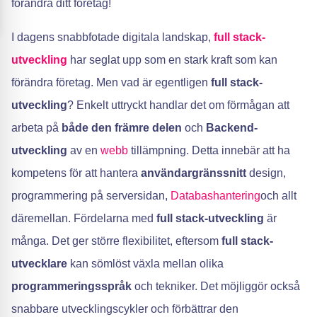
förändra ditt företag!
I dagens snabbfotade digitala landskap,
full stack-
utveckling
har seglat upp som en stark kraft som kan
förändra företag. Men vad är egentligen
full stack-
utveckling
? Enkelt uttryckt handlar det om förmågan att
arbeta på
både den främre delen
och
Backend-
utveckling
av en
webb
tillämpning. Detta innebär att ha
kompetens för att hantera
användargränssnitt
design,
programmering på serversidan,
Databashantering
och allt
däremellan. Fördelarna med
full stack-utveckling
är
många. Det ger större flexibilitet, eftersom
full stack-
utvecklare
kan sömlöst växla mellan olika
programmeringsspråk
och tekniker. Det möjliggör också
snabbare utvecklingscykler och förbättrar den