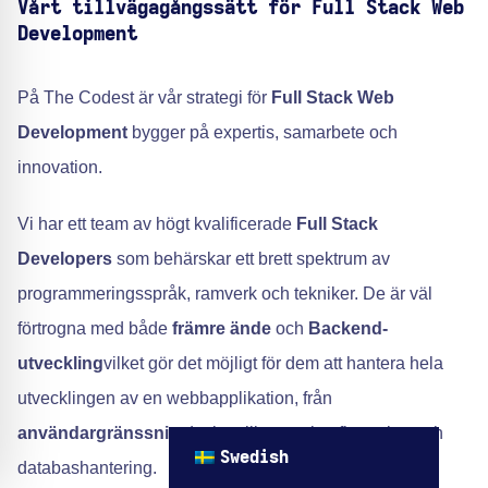
Vårt tillvägagångssätt för Full Stack Web
Development
På The Codest är vår strategi för
Full Stack Web
Development
bygger på expertis, samarbete och
innovation.
Vi har ett team av högt kvalificerade
Full Stack
Developers
som behärskar ett brett spektrum av
programmeringsspråk, ramverk och tekniker. De är väl
förtrogna med både
främre ände
och
Backend-
utveckling
vilket gör det möjligt för dem att hantera hela
utvecklingen av en webbapplikation, från
användargränssnitt
design till serverkonfiguration och
Swedish
databashantering.