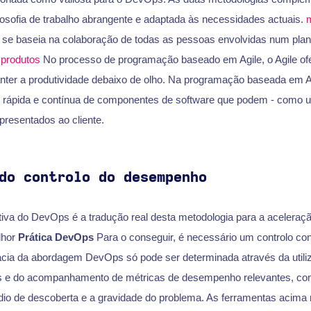
losofia de trabalho abrangente e adaptada às necessidades actuais.
e baseia na colaboração de todas as pessoas envolvidas num plan
 produtos
No processo de programação baseado em Agile, o Agile ofe
ter a produtividade debaixo de olho. Na programação baseada em Agi
o rápida e contínua de componentes de software que podem - como u
presentados ao cliente.
do controlo do desempenho
intiva do DevOps é a tradução real desta metodologia para a acelera
lhor
Prática DevOps
Para o conseguir, é necessário um controlo con
cia da abordagem DevOps só pode ser determinada através da utili
as e do acompanhamento de métricas de desempenho relevantes, co
io de descoberta e a gravidade do problema. As ferramentas acim