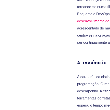
tornando-se numa fi
Enquanto o DevOps s
desenvolvimento de
acrescentado de man
centra-se na criaçã
ser continuamente a
A essência 
A caraterística dist
programação. O me
desempenho. A eficá
ferramentas corret
espera, o tempo méd