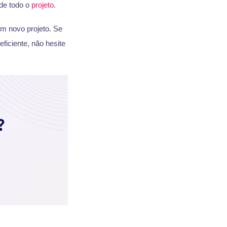
de todo o
projeto
.
um novo projeto. Se
iciente, não hesite