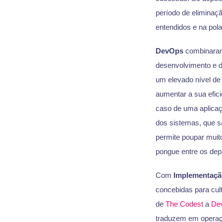
período de eliminaç
entendidos e na pol
DevOps
combinaram 
desenvolvimento e d
um elevado nível de
aumentar a sua efic
caso de uma aplicaç
dos sistemas, que s
permite poupar muito
pongue entre os dep
Com
Implementaçã
concebidas para cul
de
The Codest
a
De
traduzem em operaç