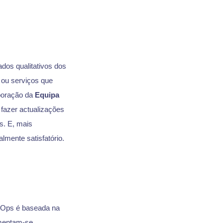
dos qualitativos dos
 ou serviços que
boração da
Equipa
fazer actualizações
s. E, mais
mente satisfatório.
vOps é baseada na
mentam-se,