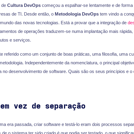
o de
Cultura DevOps
começou a espalhar-se lentamente e de forma v
esas de TI. Desde então, o
Metodologia DevOps
tem vindo a conqu
mundo das novas tecnologias. Está a provar que a integração de
de
amentos de operações traduzem-se numa implantação mais rápida, m
utos e serviços.
e referido como um conjunto de boas práticas, uma filosofia, uma cul
todologia. Independentemente da nomenclatura, o principal objeti
ia no desenvolvimento de software. Quais são os seus princípios e o
 em vez de separação
ma era passada, criar software e testá-lo eram dois processos sepa
de o sistema ter sido criado é que podia ser testado, o que signific