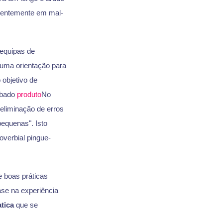
quentemente em mal-
equipas de
uma orientação para
objetivo de
abado
produto
No
eliminação de erros
equenas". Isto
overbial pingue-
e boas práticas
ase na experiência
tica
que se