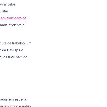
iral pelos
istar
senvolvimento de
ais eficiente e
tura de trabalho, um
vo da
DevOps
é
 que
DevOps
tudo
rados em estreita
ava um longo e árduo