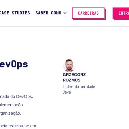
CASE STUDIES
SABER COMO
CARREIRAS
ENTR
evOps
GRZEGORZ
ROZMUS
Líder da unidade
Java
binada do DevOps.
mplementação
rganização.
ncia realizou-se em