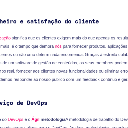
heiro e satisfação do cliente
ização
significa que os clientes exigem mais do que apenas os resulta
z mais, é o tempo que demora
nós
para fornecer produtos, aplicações
bemos ou não uma determinada encomenda. Graças à estreita cola
 de um software de gestão de conteúdos, os seus membros podem 
o real, fornecer aos clientes novas funcionalidades ou eliminar erro
odemos responder ao nosso público com um feedback contínuo e geral
viço de DevOps
e do
DevOps
é o
Ágil
metodologia
A metodologia de trabalho do De
ncionada como valiosa para o DevOps. As duas metodologias comple