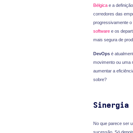
Bélgica
e a definiçã
corredores das empr
progressivamente o 
software
e os depart
mais segura de prod
DevOps
é atualment
movimento ou uma me
aumentar a eficiênc
sobre?
Sinergia
No que parece ser u
sucessão. Só depois 