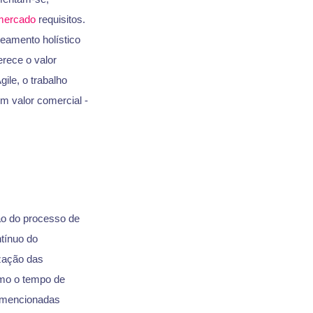
mercado
requisitos.
eamento holístico
rece o valor
le, o trabalho
m valor comercial -
ção do processo de
tínuo do
zação das
mo o tempo de
a mencionadas