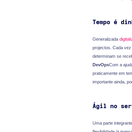
Tempo é din
Generalizada
digital
projectos. Cada ve
determinam se rece
DevOps
Com a ajuda
praticamente em temp
importante ainda, p
Ágil no ser
Uma parte integrant
flexibilidade já me