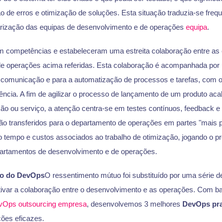
ão de erros e otimização de soluções. Esta situação traduzia-se fre
arização das equipas de desenvolvimento e de operações
equipa
.
competências e estabeleceram uma estreita colaboração entre as 
e operações acima referidas. Esta colaboração é acompanhada por 
 comunicação e para a automatização de processos e tarefas, com o 
iência. A fim de agilizar o processo de lançamento de um produto ac
ão ou serviço, a atenção centra-se em testes contínuos, feedback e 
ão transferidos para o departamento de operações em partes "mais p
 tempo e custos associados ao trabalho de otimização, jogando o pr
artamentos de desenvolvimento e de operações.
o do DevOps
O ressentimento mútuo foi substituído por uma série d
tivar a colaboração entre o desenvolvimento e as operações. Com b
vOps outsourcing empresa
, desenvolvemos 3 melhores
DevOps pra
ões eficazes.