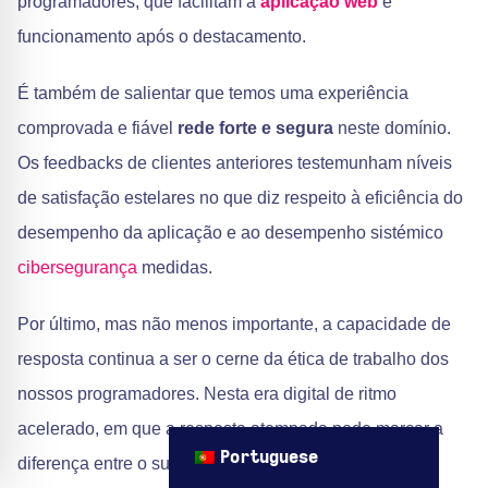
programadores, que facilitam a
aplicação web
e
funcionamento após o destacamento.
É também de salientar que temos uma experiência
comprovada e fiável
rede forte e segura
neste domínio.
Os feedbacks de clientes anteriores testemunham níveis
de satisfação estelares no que diz respeito à eficiência do
desempenho da aplicação e ao desempenho sistémico
cibersegurança
medidas.
Por último, mas não menos importante, a capacidade de
resposta continua a ser o cerne da ética de trabalho dos
nossos programadores. Nesta era digital de ritmo
acelerado, em que a resposta atempada pode marcar a
Portuguese
diferença entre o sucesso e a mediocridade, eles