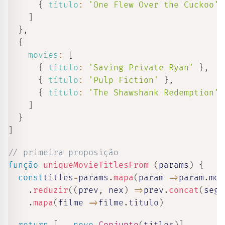
{
título
:
'One Flew Over the Cuckoo'
s
]
}
,
{
movies
:
[
{
título
:
'Saving Private Ryan'
}
,
{
título
:
'Pulp Fiction'
}
,
{
título
:
'The Shawshank Redemption'
]
}
]
// primeira proposição
função
uniqueMovieTitlesFrom
(
params
)
{
const
titles
=
params
.
mapa
(
param
=>
param
.
mov
.
reduzir
(
(
prev
,
 nex
)
=>
prev
.
concat
(
segu
.
mapa
(
filme
=>
filme
.
título
)