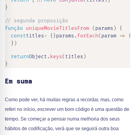
return
[
...
novo
Conjunto
(
titles
)
]
}
// segunda proposição
função
uniqueMovieTitlesFrom
(
params
)
{
const
titles
=
{
}
params
.
forEach
(
param
=>
{
p
}
)
return
Object
.
keys
(
titles
)
}
Em suma
Como pode ver, há muitas regras a recordar, mas, como
referi no início, escrever um bom código é uma questão de
tempo. Se começar a pensar numa melhoria dos seus
hábitos de codificação, verá que se seguirá outra boa