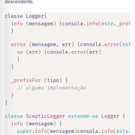
descendente.
classe Logger
{
info
(
mensagem
)
{
consola
.
info
(
este
.
_prefi
}
error
(
mensagem
,
 err
)
{
consola
.
error
(
este
se
(
err
)
{
console
.
error
(
err
)
}
}
_prefixFor
(
tipo
)
{
// alguma implementação
}
}
classe
ScepticLogger
estende-se
Logger
{
info
(
mensagem
)
{
super
.
info
(
mensagem
)
consola
.
info
(
este
.
_