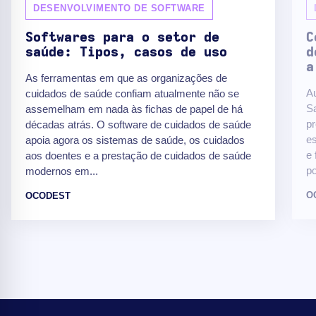
DESENVOLVIMENTO DE SOFTWARE
Softwares para o setor de
C
saúde: Tipos, casos de uso
d
a
As ferramentas em que as organizações de
A
cuidados de saúde confiam atualmente não se
Sa
assemelham em nada às fichas de papel de há
pr
décadas atrás. O software de cuidados de saúde
es
apoia agora os sistemas de saúde, os cuidados
e
aos doentes e a prestação de cuidados de saúde
po
modernos em...
O
OCODEST