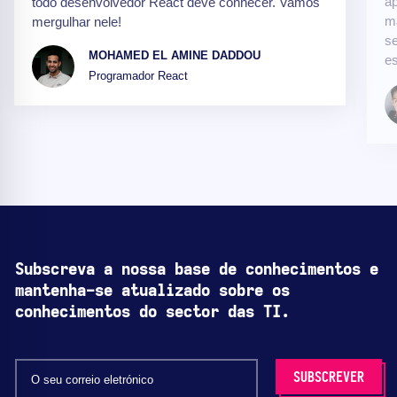
a
todo desenvolvedor React deve conhecer. Vamos
ma
mergulhar nele!
se
MOHAMED EL AMINE DADDOU
es
Programador React
Subscreva a nossa base de conhecimentos e
mantenha-se atualizado sobre os
conhecimentos do sector das TI.