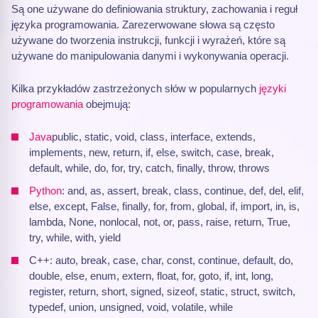
Są one używane do definiowania struktury, zachowania i reguł
języka programowania. Zarezerwowane słowa są często
używane do tworzenia instrukcji, funkcji i wyrażeń, które są
używane do manipulowania danymi i wykonywania operacji.
Kilka przykładów zastrzeżonych słów w popularnych
języki
programowania
obejmują:
Java
public, static, void, class, interface, extends,
implements, new, return, if, else, switch, case, break,
default, while, do, for, try, catch, finally, throw, throws
Python
: and, as, assert, break, class, continue, def, del, elif,
else, except, False, finally, for, from, global, if, import, in, is,
lambda, None, nonlocal, not, or, pass, raise, return, True,
try, while, with, yield
C++: auto, break, case, char, const, continue, default, do,
double, else, enum, extern, float, for, goto, if, int, long,
register, return, short, signed, sizeof, static, struct, switch,
typedef, union, unsigned, void, volatile, while