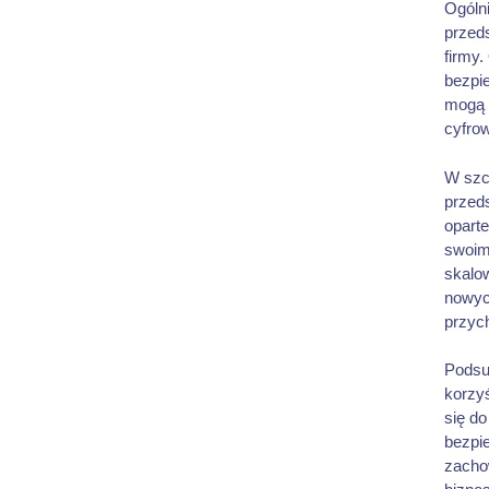
Ogólni
przed
firmy
bezpie
mogą 
cyfrow
W szc
przed
opart
swoimi
skalo
nowych
przyc
Podsu
korzyś
się d
bezpi
zacho