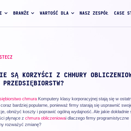
I
BRANŻE
WARTOŚĆ DLA
NASZ ZESPÓŁ
CASE S
STECZ
IE SĄ KORZYŚCI Z CHMURY OBLICZENIO
 PRZEDSIĘBIORSTW?
siębiorstwo
chmura
Komputery klasy korporacyjnej stają się w ostat
 coraz bardziej popularne, ponieważ firmy starają się usprawnić swoj
je, obniżyć koszty i poprawić ogólną wydajność. Ale jakie dokładnie 
ści płynące z
chmura obliczeniowa
i dlaczego firmy programistyczne
ny rozważyć zmianę?