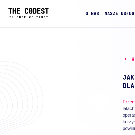
O NAS
NASZE USŁUG
W
JAK
DLA
Przed
latach
operac
korzy
powin