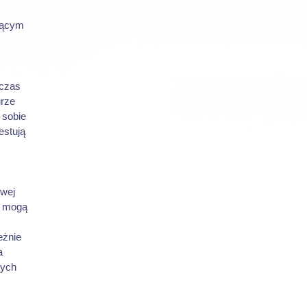
jącym
czas
urze
 sobie
estują
owej
y mogą
eżnie
a
nych