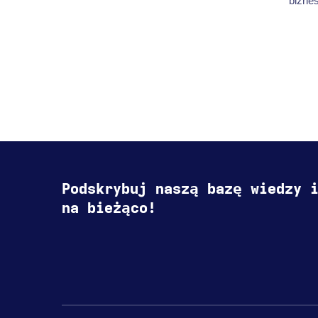
bizne
Podskrybuj naszą bazę wiedzy 
na bieżąco!