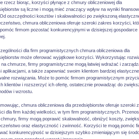
e rzecz biorąc, korzyści płynące z chmury obliczeniowej dla
siębiorstw są liczne i mogą mieć znaczący wpływ na wyniki finanso
. Od oszczędności kosztów i skalowalności po zwiększoną elastyczn
czeństwo, chmura obliczeniowa oferuje szeroki zakres korzyści, któ
pomóc firmom pozostać konkurencyjnymi w dzisiejszej gospodarce
ej.
zególności dla firm programistycznych chmura obliczeniowa dla
siębiorstw może oferować wyjątkowe korzyści. Wykorzystując rozwi
e na chmurze, firmy programistyczne mogą łatwiej wdrażać i zarząd
 aplikacjami, a także zapewniać swoim klientom bardziej elastyczne
walne rozwiązania. Może to pomóc firmom programistycznym przyc
 klientów i rozszerzyć ich ofertę, ostatecznie prowadząc do zwięks
hodów i wzrostu.
mowując, chmura obliczeniowa dla przedsiębiorstw oferuje szeroki 
ci dla firm każdej wielkości, w tym firm programistycznych. Przeno
o chmury, firmy mogą poprawić skalowalność, obniżyć koszty, zwięk
eczeństwo oraz elastyczność i zwinność. Korzyści te mogą pomóc 
wać konkurencyjność w dzisiejszym szybko zmieniającym się środ