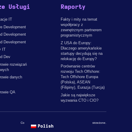
ze Usługi
Raporty
acje IT
Fakty i mity na temat
współpracy z
re Development
zewnętrznym partnerem
d Development
programistycznym
nd Development
Z USA do Europy:
Dlaczego amerykańskie
y IT
startupy decydują się na
d Dev
relokację do Europy?
rowie rozwiązań
Porównanie centrów
owych
rozwoju Tech Offshore:
Tech Offshore Europa
erowie danych
(Polska), ASEAN
(Filipiny), Eurazja (Turcja)
erowie QA
Jakie są największe
wyzwania CTO i CIO?
Copyright © 2026 by The Codest. Wszelkie prawa zastrzeżone.
Polish