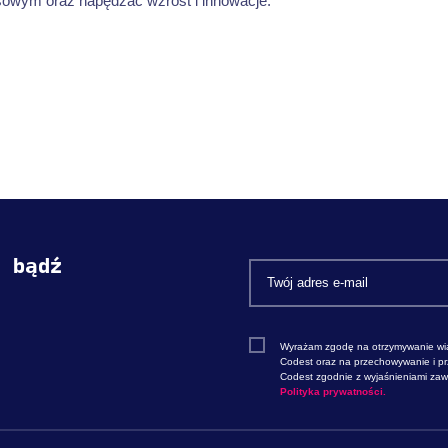
sowym oraz napędzać wzrost i innowacje.
i bądź
Wyrażam zgodę na otrzymywanie wi
Codest oraz na przechowywanie i p
Codest zgodnie z wyjaśnieniami zawa
Polityka prywatności.