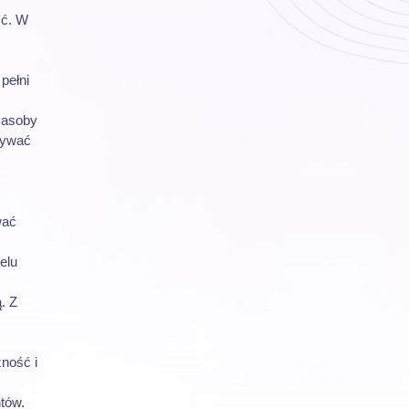
ść. W
pełni
zasoby
wywać
wać
elu
. Z
zność i
ntów.