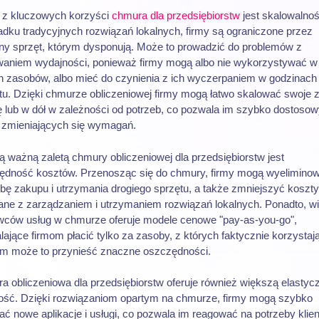
 z kluczowych korzyści
chmura dla przedsiębiorstw
jest skalowalno
adku tradycyjnych rozwiązań lokalnych, firmy są ograniczone przez
zny sprzęt, którym dysponują. Może to prowadzić do problemów z
waniem wydajności, ponieważ firmy mogą albo nie wykorzystywać w 
h zasobów, albo mieć do czynienia z ich wyczerpaniem w godzinach
tu. Dzięki chmurze obliczeniowej firmy mogą łatwo skalować swoje 
ę lub w dół w zależności od potrzeb, co pozwala im szybko dostoso
o zmieniających się wymagań.
ą ważną zaletą chmury obliczeniowej dla przedsiębiorstw jest
ędność kosztów. Przenosząc się do chmury, firmy mogą wyelimino
bę zakupu i utrzymania drogiego sprzętu, a także zmniejszyć koszty
ane z zarządzaniem i utrzymaniem rozwiązań lokalnych. Ponadto, wi
wców usług w chmurze oferuje modele cenowe "pay-as-you-go",
ające firmom płacić tylko za zasoby, z których faktycznie korzystają
m może to przynieść znaczne oszczędności.
 obliczeniowa dla przedsiębiorstw oferuje również większą elastyc
ość. Dzięki rozwiązaniom opartym na chmurze, firmy mogą szybko
ć nowe aplikacje i usługi, co pozwala im reagować na potrzeby klie