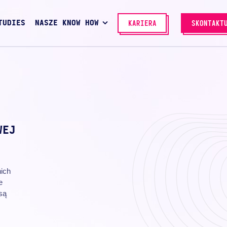
TUDIES
NASZE KNOW HOW
KARIERA
SKONTAKT
WEJ
nich
e
są