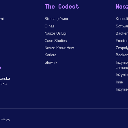
The Codest
Nas
ami
Strona główna
Konsult
O nas
Softwa
Nasze Usługi
Backen
Case Studies
Fronte
Nasze Know How
Zespoł
Kariera
Backen
Słownik
Inżynie
e
chmur
Inżyni
torska
Inne
lska
Inżyni
 witryny