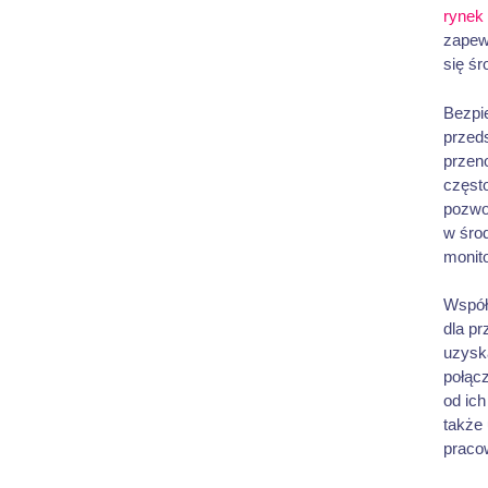
rynek
zapew
się ś
Bezpie
przeds
przen
często
pozwo
w środ
monit
Współ
dla p
uzysk
połącz
od ich
także 
praco