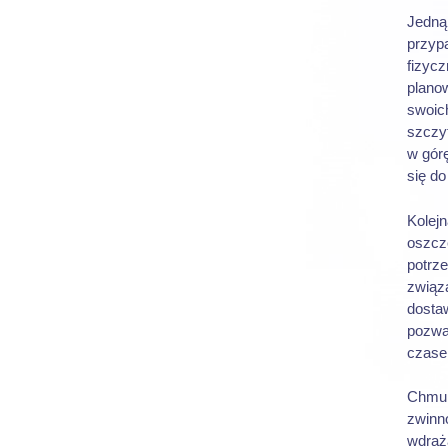
Jedną
przyp
fizyc
plano
swoic
szczy
w gór
się d
Kolejn
oszcz
potrze
związ
dosta
pozwal
czase
Chmura
zwinn
wdraża