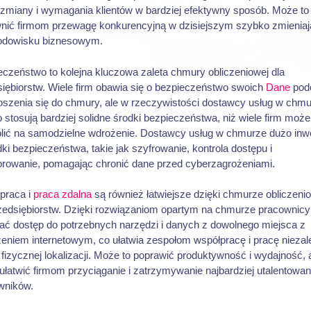
zmiany i wymagania klientów w bardziej efektywny sposób. Może to
nić firmom przewagę konkurencyjną w dzisiejszym szybko zmienia
rodowisku biznesowym.
czeństwo to kolejna kluczowa zaleta chmury obliczeniowej dla
iębiorstw. Wiele firm obawia się o bezpieczeństwo swoich
Dane
pod
oszenia się do chmury, ale w rzeczywistości dostawcy usług w chm
 stosują bardziej solidne środki bezpieczeństwa, niż wiele firm może
lić na samodzielne wdrożenie. Dostawcy usług w chmurze dużo inw
ki bezpieczeństwa, takie jak szyfrowanie, kontrola dostępu i
orowanie, pomagając chronić dane przed cyberzagrożeniami.
praca i
praca zdalna
są również łatwiejsze dzięki chmurze obliczeni
rzedsiębiorstw. Dzięki rozwiązaniom opartym na chmurze pracownic
ać dostęp do potrzebnych narzędzi i danych z dowolnego miejsca z
eniem internetowym, co ułatwia zespołom współpracę i pracę niezal
 fizycznej lokalizacji. Może to poprawić produktywność i wydajność, 
ułatwić firmom przyciąganie i zatrzymywanie najbardziej utalentowa
wników.