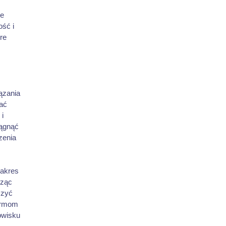
we
ość i
re
ązania
zać
 i
iągnąć
zenia
zakres
sząc
szyć
firmom
owisku