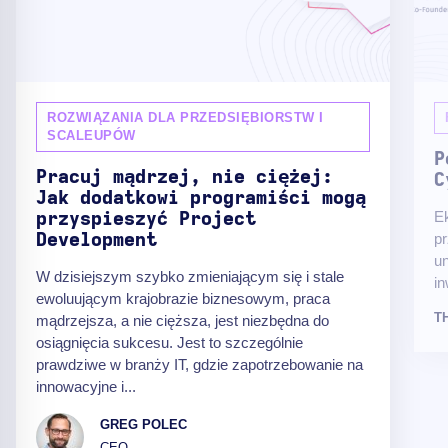
ROZWIĄZANIA DLA PRZEDSIĘBIORSTW I
SCALEUPÓW
P
Pracuj mądrzej, nie ciężej:
C
Jak dodatkowi programiści mogą
Ek
przyspieszyć Project
pr
Development
un
W dzisiejszym szybko zmieniającym się i stale
in
ewoluującym krajobrazie biznesowym, praca
T
mądrzejsza, a nie cięższa, jest niezbędna do
osiągnięcia sukcesu. Jest to szczególnie
prawdziwe w branży IT, gdzie zapotrzebowanie na
innowacyjne i...
GREG POLEC
CEO