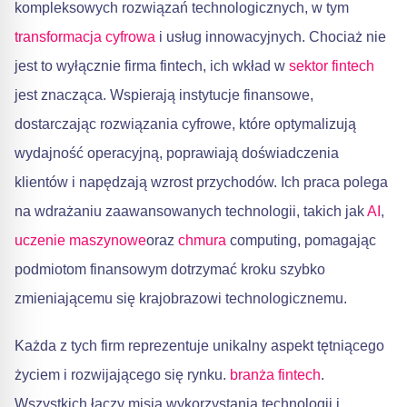
kompleksowych rozwiązań technologicznych, w tym
transformacja cyfrowa
i usług innowacyjnych. Chociaż nie
jest to wyłącznie firma fintech, ich wkład w
sektor fintech
jest znacząca. Wspierają instytucje finansowe,
dostarczając rozwiązania cyfrowe, które optymalizują
wydajność operacyjną, poprawiają doświadczenia
klientów i napędzają wzrost przychodów. Ich praca polega
na wdrażaniu zaawansowanych technologii, takich jak
AI
,
uczenie maszynowe
oraz
chmura
computing, pomagając
podmiotom finansowym dotrzymać kroku szybko
zmieniającemu się krajobrazowi technologicznemu.
Każda z tych firm reprezentuje unikalny aspekt tętniącego
życiem i rozwijającego się rynku.
branża fintech
.
Wszystkich łączy misja wykorzystania technologii i