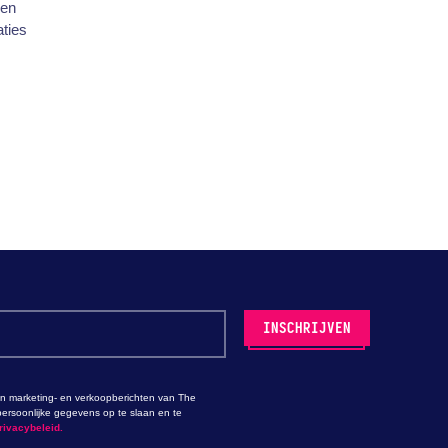
een
aties
n marketing- en verkoopberichten van The
ersoonlijke gegevens op te slaan en te
rivacybeleid.