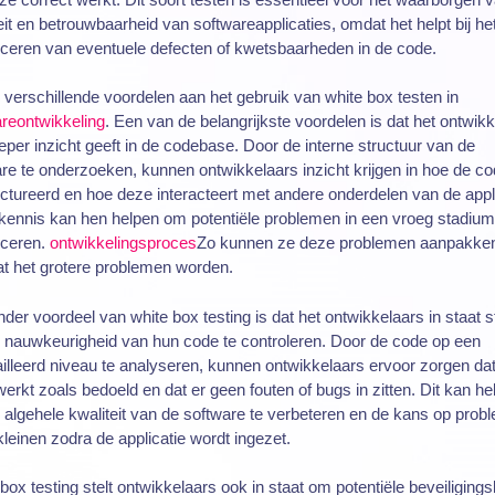
eit en betrouwbaarheid van softwareapplicaties, omdat het helpt bij he
ficeren van eventuele defecten of kwetsbaarheden in de code.
n verschillende voordelen aan het gebruik van white box testen in
reontwikkeling
. Een van de belangrijkste voordelen is dat het ontwik
eper inzicht geeft in de codebase. Door de interne structuur van de
re te onderzoeken, kunnen ontwikkelaars inzicht krijgen in hoe de co
ctureerd en hoe deze interacteert met andere onderdelen van de appli
ennis kan hen helpen om potentiële problemen in een vroeg stadium
ficeren.
ontwikkelingsproces
Zo kunnen ze deze problemen aanpakke
t het grotere problemen worden.
der voordeel van white box testing is dat het ontwikkelaars in staat st
 nauwkeurigheid van hun code te controleren. Door de code op een
illeerd niveau te analyseren, kunnen ontwikkelaars ervoor zorgen da
erkt zoals bedoeld en dat er geen fouten of bugs in zitten. Dit kan he
algehele kwaliteit van de software te verbeteren en de kans op prob
kleinen zodra de applicatie wordt ingezet.
box testing stelt ontwikkelaars ook in staat om potentiële beveiliging