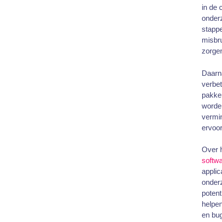
in de 
onder
stapp
misbr
zorgen
Daarna
verbet
pakken
worden
vermin
ervoor
Over h
softw
applic
onderz
potent
helpen
en bug