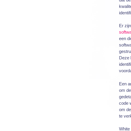
kwalit
identi
Er zij
softwa
een di
softwa
gestru
Deze k
identi
voorda
Een an
om de
gedeta
code w
om de 
te ver
White 