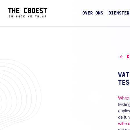
OVER ONS
DIENSTEN
K
WAT
TES
White 
testin
applic
de fun
witte 
dat de