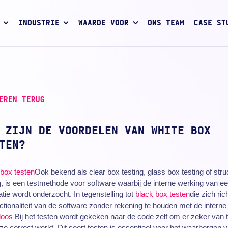
INDUSTRIE
WAARDE VOOR
ONS TEAM
CASE ST
EREN TERUG
 ZIJN DE VOORDELEN VAN WHITE BOX
TEN?
box testen
Ook bekend als clear box testing, glass box testing of stru
g, is een testmethode voor software waarbij de interne werking van e
atie wordt onderzocht. In tegenstelling tot
black box testen
die zich ric
ctionaliteit van de software zonder rekening te houden met de intern
doos
Bij het testen wordt gekeken naar de code zelf om er zeker van t
ze correct werkt. Dit soort testen is essentieel voor het waarborgen 