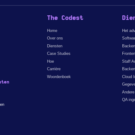
The Codest
Die
Home
Het ad
Over ons
Softwar
Diensten
Backen
Case Studies
Fronten
Hoe
Staff A
Carrière
Backen
Woordenboek
Cloud I
nten
Gegeve
Andere
QA ing
len