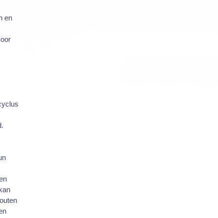
n en
oor
cyclus
d.
un
 en
 kan
fouten
een