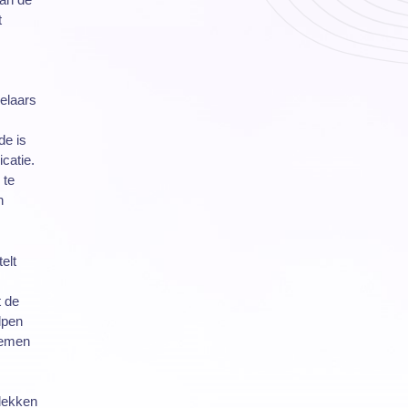
t
kelaars
de is
catie.
 te
n
elt
t de
lpen
lemen
slekken