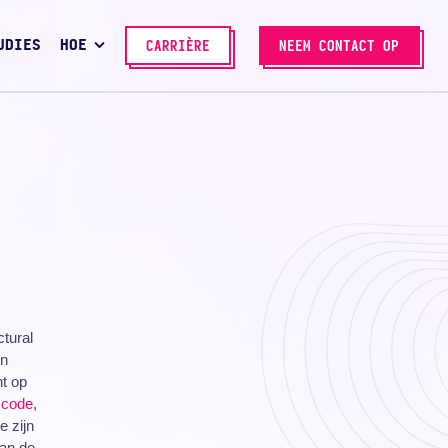
UDIES
HOE
CARRIÈRE
NEEM CONTACT OP
ctural
en
ht op
e
code
,
e zijn
van de