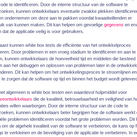
code te identificeren. Door de interne structuur van de software te
zoeken, kunnen ontwikkelaars eventuele zwakke plekken identificere
en ondernemen om deze aan te pakken voordat kwaadwillenden er
uik van kunnen maken. Dit kan helpen om gevoelige
gegevens
en erv
 dat de applicatie veilig is voor gebruikers.
ast kunnen white box tests de efficiëntie van het ontwikkelproces
eren. Door problemen in een vroeg stadium te identificeren en aan te
, kunnen ontwikkelaars de hoeveelheid tijd en middelen die besteed
 aan het debuggen en oplossen van problemen later in de ontwikkel
deren. Dit kan helpen om het ontwikkelingsproces te stroomlijnen en
 te zorgen dat de software op tijd en binnen het budget wordt gelever
et algemeen is white box testen een waardevol hulpmiddel voor
areontwikkelaars
die de kwaliteit, betrouwbaarheid en veiligheid van h
aties willen waarborgen. Door de interne structuur van de code te
oeken, kunnen ontwikkelaars beter begrijpen hoe de software werkt
iële problemen identificeren voordat het grote problemen worden. Dit
 om de algehele kwaliteit van de software te verbeteren, de kans op 
s te verkleinen en de beveiliging van de applicatie te verbeteren. In 