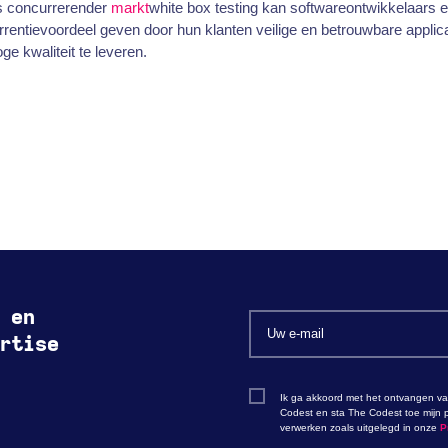
s concurrerender
markt
white box testing kan softwareontwikkelaars 
rentievoordeel geven door hun klanten veilige en betrouwbare applic
ge kwaliteit te leveren.
 en
rtise
Ik ga akkoord met het ontvangen va
Codest en sta The Codest toe mijn p
verwerken zoals uitgelegd in onze
P