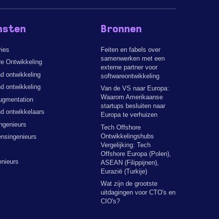
nsten
Bronnen
vies
Feiten en fabels over
samenwerken met een
e Ontwikkeling
externe partner voor
d ontwikkeling
softwareontwikkeling
d ontwikkeling
Van de VS naar Europa:
Waarom Amerikaanse
ugmentation
startups besluiten naar
d ontwikkelaars
Europa te verhuizen
ngenieurs
Tech Offshore
Ontwikkelingshubs
nsingenieurs
Vergelijking: Tech
Offshore Europa (Polen),
enieurs
ASEAN (Filippijnen),
Eurazië (Turkije)
Wat zijn de grootste
uitdagingen voor CTO's en
CIO's?