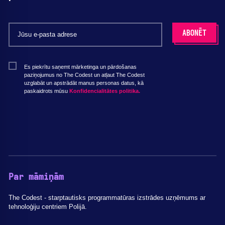
Es piekrītu saņemt mārketinga un pārdošanas
paziņojumus no The Codest un atļaut The Codest
uzglabāt un apstrādāt manus personas datus, kā
paskaidrots mūsu
Konfidencialitātes politika.
Par māmiņām
The Codest - starptautisks programmatūras izstrādes uzņēmums ar
tehnoloģiju centriem Polijā.