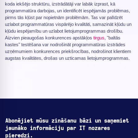
koda iekšējo struktūru, izstrādātāji var labāk izprast, kā
programmatūra darbojas, un identificēt iespējamās problēmas,
pirms tās kļūst par nopietnām problēmām. Tas var palīdzēt
uzlabot programmatūras vispārējo kvalitāti, samazināt kļūdu un
kļūdu iespējamību un uzlabot lietojumprogrammas drošību.
Aizvien pieaugošas konkurences apstākļos
tirgus
, "baltās
kastes" testēšana var nodrošināt programmatūras izstrādes
uzņēmumiem konkurences priekšrocības, nodrošinot klientiem
augstas kvalitātes, drošas un uzticamas lietojumprogrammas.
Abonējiet mūsu zināšanu bāzi un saņemiet
jaunāko informāciju par IT nozares
pieredzi.