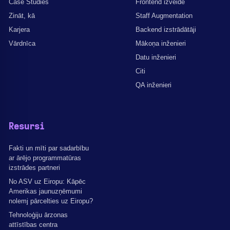
Case Studies
Frontend izveide
Zināt, kā
Staff Augmentation
Karjera
Backend izstrādātāji
Vārdnīca
Mākoņa inženieri
Datu inženieri
Citi
QA inženieri
Resursi
Fakti un mīti par sadarbību
ar ārējo programmatūras
izstrādes partneri
No ASV uz Eiropu: Kāpēc
Amerikas jaunuzņēmumi
nolemj pārcelties uz Eiropu?
Tehnoloģiju ārzonas
attīstības centra