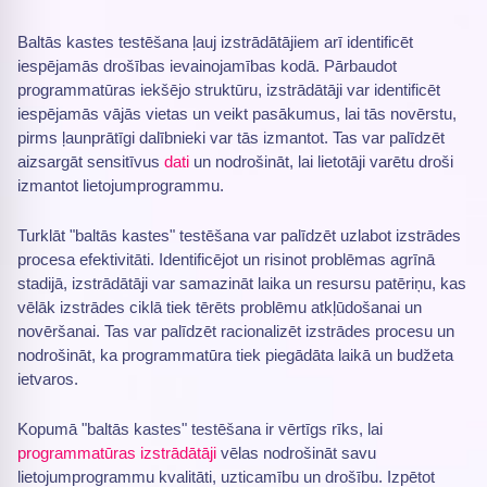
Baltās kastes testēšana ļauj izstrādātājiem arī identificēt
iespējamās drošības ievainojamības kodā. Pārbaudot
programmatūras iekšējo struktūru, izstrādātāji var identificēt
iespējamās vājās vietas un veikt pasākumus, lai tās novērstu,
pirms ļaunprātīgi dalībnieki var tās izmantot. Tas var palīdzēt
aizsargāt sensitīvus
dati
un nodrošināt, lai lietotāji varētu droši
izmantot lietojumprogrammu.
Turklāt "baltās kastes" testēšana var palīdzēt uzlabot izstrādes
procesa efektivitāti. Identificējot un risinot problēmas agrīnā
stadijā, izstrādātāji var samazināt laika un resursu patēriņu, kas
vēlāk izstrādes ciklā tiek tērēts problēmu atkļūdošanai un
novēršanai. Tas var palīdzēt racionalizēt izstrādes procesu un
nodrošināt, ka programmatūra tiek piegādāta laikā un budžeta
ietvaros.
Kopumā "baltās kastes" testēšana ir vērtīgs rīks, lai
programmatūras izstrādātāji
vēlas nodrošināt savu
lietojumprogrammu kvalitāti, uzticamību un drošību. Izpētot