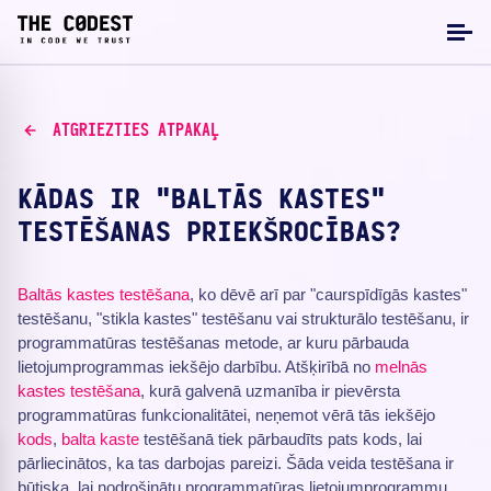
ATGRIEZTIES ATPAKAĻ
KĀDAS IR "BALTĀS KASTES"
TESTĒŠANAS PRIEKŠROCĪBAS?
Baltās kastes testēšana
, ko dēvē arī par "caurspīdīgās kastes"
testēšanu, "stikla kastes" testēšanu vai strukturālo testēšanu, ir
programmatūras testēšanas metode, ar kuru pārbauda
lietojumprogrammas iekšējo darbību. Atšķirībā no
melnās
kastes testēšana
, kurā galvenā uzmanība ir pievērsta
programmatūras funkcionalitātei, neņemot vērā tās iekšējo
kods
,
balta kaste
testēšanā tiek pārbaudīts pats kods, lai
pārliecinātos, ka tas darbojas pareizi. Šāda veida testēšana ir
būtiska, lai nodrošinātu programmatūras lietojumprogrammu