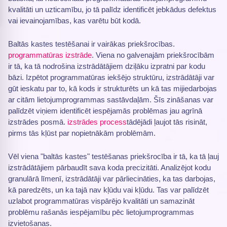
kvalitāti un uzticamību, jo tā palīdz identificēt jebkādus defektus
vai ievainojamības, kas varētu būt kodā.
Baltās kastes testēšanai ir vairākas priekšrocības.
programmatūras izstrāde
. Viena no galvenajām priekšrocībām
ir tā, ka tā nodrošina izstrādātājiem dziļāku izpratni par kodu
bāzi. Izpētot programmatūras iekšējo struktūru, izstrādātāji var
gūt ieskatu par to, kā kods ir strukturēts un kā tas mijiedarbojas
ar citām lietojumprogrammas sastāvdaļām. Šīs zināšanas var
palīdzēt viņiem identificēt iespējamās problēmas jau agrīnā
izstrādes posmā.
izstrādes process
tādējādi ļaujot tās risināt,
pirms tās kļūst par nopietnākām problēmām.
Vēl viena "baltās kastes" testēšanas priekšrocība ir tā, ka tā ļauj
izstrādātājiem pārbaudīt sava koda precizitāti. Analizējot kodu
granulārā līmenī, izstrādātāji var pārliecināties, ka tas darbojas,
kā paredzēts, un ka tajā nav kļūdu vai kļūdu. Tas var palīdzēt
uzlabot programmatūras vispārējo kvalitāti un samazināt
problēmu rašanās iespējamību pēc lietojumprogrammas
izvietošanas.