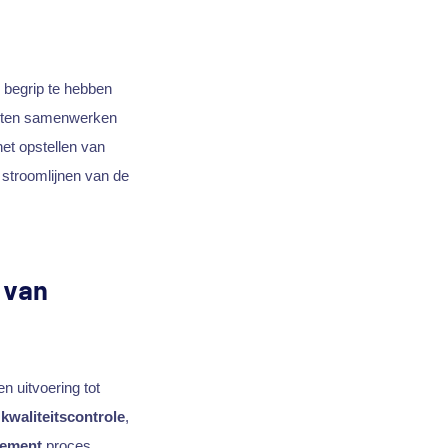
k begrip te hebben
en samenwerken
het opstellen van
 stroomlijnen van de
 van
n uitvoering tot
kwaliteitscontrole
,
gement
proces