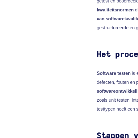
getest en beoordeel
kwaliteitsnormen
di
van softwarekwalite
gestructureerde en 
Het proc
Software testen
is 
defecten, fouten en p
softwareontwikkel
zoals unit testen, in
testtypen heeft een s
Stappen 