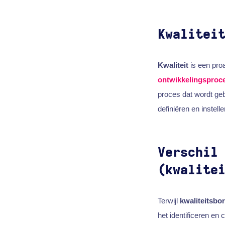
Kwalitei
Kwaliteit
is een proa
ontwikkelingsproc
proces dat wordt ge
definiëren en instell
Verschil
(kwalite
Terwijl
kwaliteitsbo
het identificeren en 