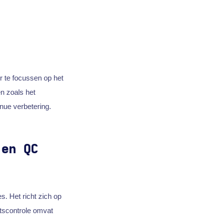
 te focussen op het
en zoals het
nue verbetering.
 en QC
s. Het richt zich op
itscontrole omvat