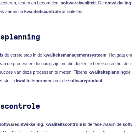
nspecteren, testen en beoordelen.
softwarekwaliteit
. De
ontwikkelin
ak samen in
kwaliteitscontrole
activiteiten.
tsplanning
is de eerste stap in de
kwaliteitsmanagementsysteem
. Het gaat om
van de processen die nodig zijn om die doelen te bereiken en het defi
succes van deze processen te meten. Tijdens
kwaliteitsplanning
de
s
stel in
kwaliteitsnormen
voor de
softwareproduct
.
tscontrole
softwareontwikkeling
,
kwaliteitscontrole
is de fase waarin de
soft