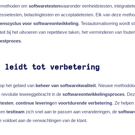
de methoden om
softwaretesten
waaronder eenheidstesten, integratiet
ssietesten, belastingtesten en acceptatietesten. Elk van deze metho
venscyclus voor softwareontwikkeling
. Testautomatisering wordt s
eit bij het uitvoeren van repetitieve taken, het verminderen van foute
testproces
.
e leidt tot verbetering
l op het gebied van
beheer van softwarekwaliteit
. Nieuwe methodolo
revolutie teweeggebracht in de
softwareontwikkelingsproces
. De
 testen
,
continue levering
en
voortdurende verbetering
. Ze helpen
en
testteam
zich snel aan te passen aan veranderingen, de
software
e voldoet aan de verwachtingen van de klant.