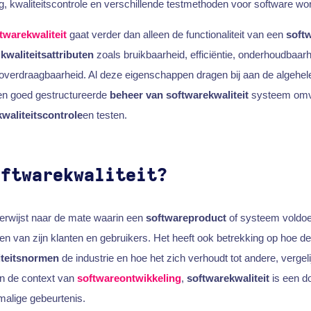
g, kwaliteitscontrole en verschillende testmethoden voor software wor
twarekwaliteit
gaat verder dan alleen de functionaliteit van een
soft
e
kwaliteitsattributen
zoals bruikbaarheid, efficiëntie, onderhoudbaarh
overdraagbaarheid. Al deze eigenschappen dragen bij aan de algehe
en goed gestructureerde
beheer van softwarekwaliteit
systeem omv
kwaliteitscontrole
en testen.
oftwarekwaliteit?
erwijst naar de mate waarin een
softwareproduct
of systeem voldoe
ten van zijn klanten en gebruikers. Het heeft ook betrekking op hoe d
iteitsnormen
de industrie en hoe het zich verhoudt tot andere, vergel
In de context van
softwareontwikkeling
,
softwarekwaliteit
is een d
malige gebeurtenis.