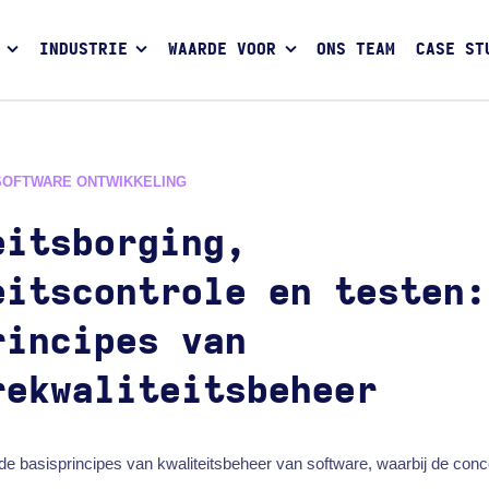
INDUSTRIE
WAARDE VOOR
ONS TEAM
CASE ST
SOFTWARE ONTWIKKELING
eitsborging,
eitscontrole en testen:
rincipes van
rekwaliteitsbeheer
t de basisprincipes van kwaliteitsbeheer van software, waarbij de con