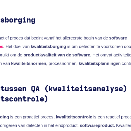
tsborging
ctief proces dat begint vanaf het allereerste begin van de
software
es
. Het doel van
kwaliteitsborging
is om defecten te voorkomen door
bruikt om de
productkwaliteit van de software
. Het omvat activiteit
en van
kwaliteitsnormen
, procesnormen,
kwaliteitsplanning
en conti
 tussen QA (kwaliteitsanalyse)
itscontrole)
rging
is een proactief proces,
kwaliteitscontrole
is een reactief proce
corrigeren van defecten in het eindproduct.
softwareproduct
. Kwalite