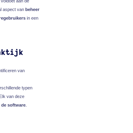
voldoet aan de
al aspect van
beheer
regebruikers
in een
aktijk
entificeren van
rschillende typen
 Elk van deze
n de software
.