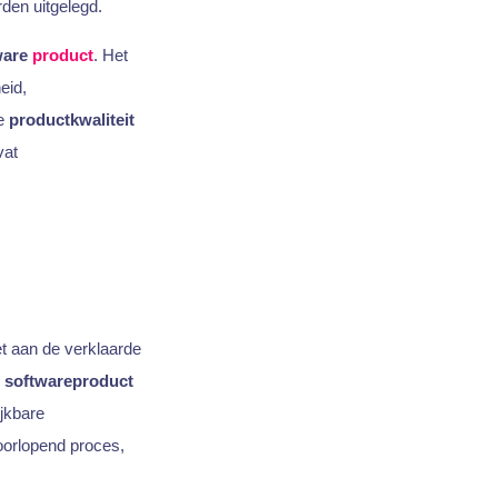
den uitgelegd.
ware
product
. Het
eid,
le
productkwaliteit
at
t aan de verklaarde
e
softwareproduct
ijkbare
oorlopend proces,