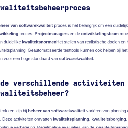
kwaliteitsbeheerproces
heer van softwarekwaliteit
proces is het belangrijk om een duidelij
wikkeling
proces.
Projectmanagers
en de
ontwikkelingsteam
moet
n duidelijke
kwaliteitsnormen
Het stellen van realistische doelen en 
liteitsplanning. Geautomatiseerde testtools kunnen ook helpen bij het
n voor een hoge standaard van
softwarekwaliteit
.
 de verschillende activiteiten
kwaliteitsbeheer?
trokken zijn bij
beheer van softwarekwaliteit
variëren van planning e
g. Deze activiteiten omvatten
kwaliteitsplanning
,
kwaliteitsborging
,
ontinue verbetering. Regelmatige evaluaties van de
kwaliteitsmana