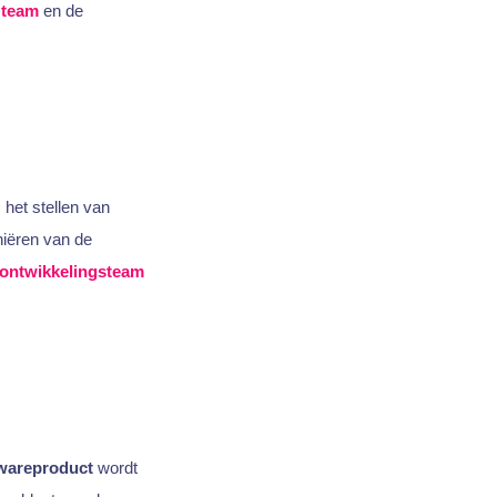
g
team
en de
 het stellen van
niëren van de
ontwikkelingsteam
wareproduct
wordt