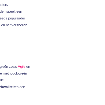
esten,
den speelt een
teeds populairder
n en het versnellen
gieën zoals
Agile
en
ze methodologieën
 de
kwaliteit
en een