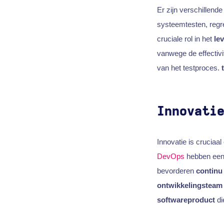
Er zijn verschillen
systeemtesten, regre
cruciale rol in het
le
vanwege de effectivit
van het testproces.
Innovati
Innovatie is cruciaa
DevOps
hebben een 
bevorderen
continu
ontwikkelingsteam
softwareproduct
di