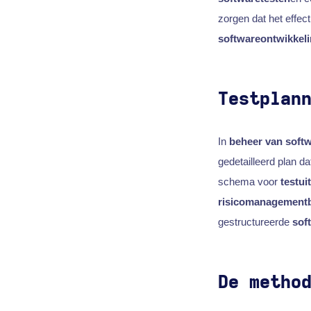
zorgen dat het effec
softwareontwikkel
Testplan
In
beheer van softw
gedetailleerd plan d
schema voor
testui
risicomanagementb
gestructureerde
sof
De metho