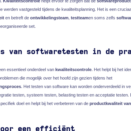
d.
Kwaliteitscontrole
helpt ervoor te zorgen dat de
softwareproduct
e werden vastgesteld tijdens de kwaliteitsplanning. Het is een crucia
it
en betreft de
ontwikkelingsteam
,
testteam
en soms zelfs
softwa
georganiseerde set.
es van softwaretesten in de pr
een essentieel onderdeel van
kwaliteitscontrole
. Het helpt bij het id
roblemen die mogelijk over het hoofd zijn gezien tijdens het
ingsproces
. Het testen van software kan worden onderverdeeld in ve
tegratie testen, systeem testen, belasting testen en acceptatie testen.
pecifiek doel en helpt bij het verbeteren van de
productkwaliteit va
voor een efficiënt