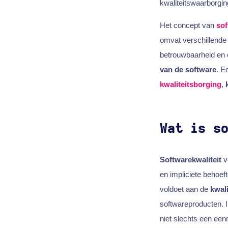
kwaliteitswaarborgin
Het concept van
sof
omvat verschillend
betrouwbaarheid en 
van de software
. E
kwaliteitsborging
,
Wat is s
Softwarekwaliteit
v
en impliciete behoef
voldoet aan de
kwal
softwareproducten. 
niet slechts een een