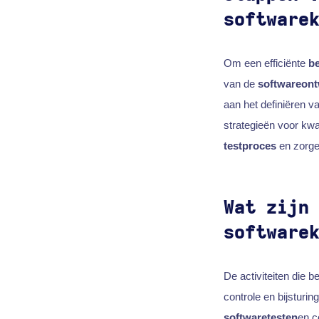
software
Om een efficiënte
be
van de
softwareont
aan het definiëren va
strategieën voor kwa
testproces
en zorge
Wat zijn
software
De activiteiten die be
controle en bijsturin
softwaretesten
en c