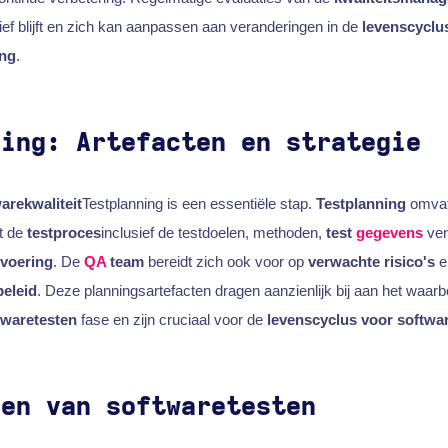
tief blijft en zich kan aanpassen aan veranderingen in de
levenscyclu
ing
.
ning: Artefacten en strategie
arekwaliteit
Testplanning is een essentiële stap.
Testplanning
omvat 
at de
testproces
inclusief de testdoelen, methoden,
test
gegevens
ver
tvoering
. De
QA
team
bereidt zich ook voor op
verwachte risico's
e
eleid
. Deze planningsartefacten dragen aanzienlijk bij aan het waa
twaretesten
fase en zijn cruciaal voor de
levenscyclus voor softwa
den van softwaretesten