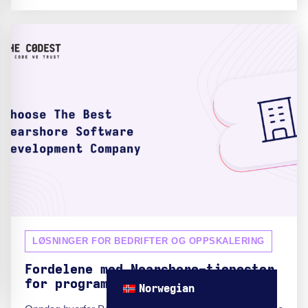
LØSNINGER FOR BEDRIFTER OG OPPSKALERING
Fordelene med Nearshore-tjenester
for programvareutvikling
Norwegian