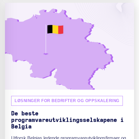
LØSNINGER FOR BEDRIFTER OG OPPSKALERING
De beste
programvareutviklingsselskapene i
Belgia
Utforsk Belgias ledende programvareutviklingsfirmaer og