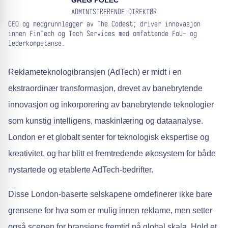
GREG POLEC
ADMINISTRERENDE DIREKTØR
CEO og medgrunnlegger av The Codest; driver innovasjon
innen FinTech og Tech Services med omfattende FoU- og
lederkompetanse.
Reklameteknologibransjen (AdTech) er midt i en
ekstraordinær transformasjon, drevet av banebrytende
innovasjon og inkorporering av banebrytende teknologier
som kunstig intelligens, maskinlæring og dataanalyse.
London er et globalt senter for teknologisk ekspertise og
kreativitet, og har blitt et fremtredende økosystem for både
nystartede og etablerte AdTech-bedrifter.
Disse London-baserte selskapene omdefinerer ikke bare
grensene for hva som er mulig innen reklame, men setter
også scenen for bransjens fremtid på global skala. Hold et