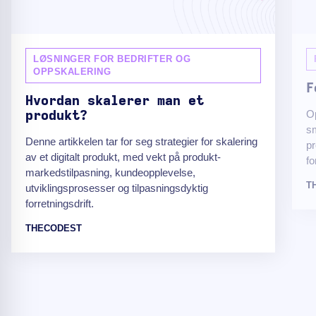
LØSNINGER FOR BEDRIFTER OG
OPPSKALERING
F
Hvordan skalerer man et
Op
produkt?
s
Denne artikkelen tar for seg strategier for skalering
pr
av et digitalt produkt, med vekt på produkt-
fo
markedstilpasning, kundeopplevelse,
T
utviklingsprosesser og tilpasningsdyktig
forretningsdrift.
THECODEST