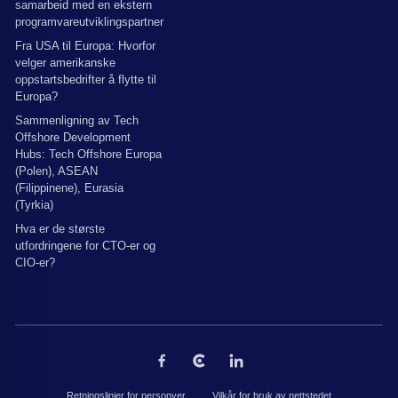
samarbeid med en ekstern
programvareutviklingspartner
Fra USA til Europa: Hvorfor
velger amerikanske
oppstartsbedrifter å flytte til
Europa?
Sammenligning av Tech
Offshore Development
Hubs: Tech Offshore Europa
(Polen), ASEAN
(Filippinene), Eurasia
(Tyrkia)
Hva er de største
utfordringene for CTO-er og
CIO-er?
Retningslinjer for personver
Vilkår for bruk av nettstedet