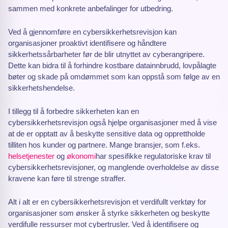
sammen med konkrete anbefalinger for utbedring.
Ved å gjennomføre en cybersikkerhetsrevisjon kan
organisasjoner proaktivt identifisere og håndtere
sikkerhetssårbarheter før de blir utnyttet av cyberangripere.
Dette kan bidra til å forhindre kostbare datainnbrudd, lovpålagte
bøter og skade på omdømmet som kan oppstå som følge av en
sikkerhetshendelse.
I tillegg til å forbedre sikkerheten kan en
cybersikkerhetsrevisjon også hjelpe organisasjoner med å vise
at de er opptatt av å beskytte sensitive data og opprettholde
tilliten hos kunder og partnere. Mange bransjer, som f.eks.
helsetjenester
og
økonomi
har spesifikke regulatoriske krav til
cybersikkerhetsrevisjoner, og manglende overholdelse av disse
kravene kan føre til strenge straffer.
Alt i alt er en cybersikkerhetsrevisjon et verdifullt verktøy for
organisasjoner som ønsker å styrke sikkerheten og beskytte
verdifulle ressurser mot cybertrusler. Ved å identifisere og