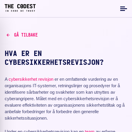
GÅ TILBAKE
HVA ER EN
CYBERSIKKERHETSREVISJON?
A
cybersikkerhet
revisjon
er en omfattende vurdering av en
organisasjons IT-systemer, retningslinjer og prosedyrer for å
identifisere sårbarheter og svakheter som kan utnyttes av
cyberangripere. Målet med en cybersikkerhetsrevisjon er å
evaluere effektiviteten av organisasjonens sikkerhetstiltak og å
anbefale forbedringer for å forbedre den generelle
sikkerhetssituasjonen.
Under en cybersikkerhetsrevisjon kan en
team
av erfarne