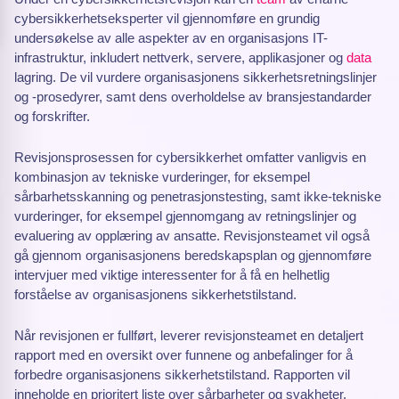
cybersikkerhetseksperter vil gjennomføre en grundig
undersøkelse av alle aspekter av en organisasjons IT-
infrastruktur, inkludert nettverk, servere, applikasjoner og
data
lagring. De vil vurdere organisasjonens sikkerhetsretningslinjer
og -prosedyrer, samt dens overholdelse av bransjestandarder
og forskrifter.
Revisjonsprosessen for cybersikkerhet omfatter vanligvis en
kombinasjon av tekniske vurderinger, for eksempel
sårbarhetsskanning og penetrasjonstesting, samt ikke-tekniske
vurderinger, for eksempel gjennomgang av retningslinjer og
evaluering av opplæring av ansatte. Revisjonsteamet vil også
gå gjennom organisasjonens beredskapsplan og gjennomføre
intervjuer med viktige interessenter for å få en helhetlig
forståelse av organisasjonens sikkerhetstilstand.
Når revisjonen er fullført, leverer revisjonsteamet en detaljert
rapport med en oversikt over funnene og anbefalinger for å
forbedre organisasjonens sikkerhetstilstand. Rapporten vil
inneholde en prioritert liste over sårbarheter og svakheter,