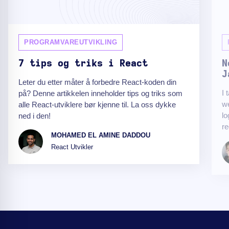
PROGRAMVAREUTVIKLING
7 tips og triks i React
N
J
Leter du etter måter å forbedre React-koden din
I 
på? Denne artikkelen inneholder tips og triks som
we
alle React-utviklere bør kjenne til. La oss dykke
lo
ned i den!
re
MOHAMED EL AMINE DADDOU
React Utvikler