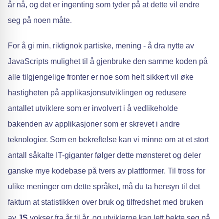
år nå, og det er ingenting som tyder på at dette vil endre
seg på noen måte.
For å gi min, riktignok partiske, mening - å dra nytte av
JavaScripts mulighet til å gjenbruke den samme koden på
alle tilgjengelige fronter er noe som helt sikkert vil øke
hastigheten på applikasjonsutviklingen og redusere
antallet utviklere som er involvert i å vedlikeholde
bakenden av applikasjoner som er skrevet i andre
teknologier. Som en bekreftelse kan vi minne om at et stort
antall såkalte IT-giganter følger dette mønsteret og deler
ganske mye kodebase på tvers av plattformer. Til tross for
ulike meninger om dette språket, må du ta hensyn til det
faktum at statistikken over bruk og tilfredshet med bruken
av
JS
vokser fra år til år, og utviklerne kan lett hekte seg på