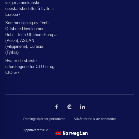
velger amerikanske
oppstartsbedrifter å flytte til
Europa?
Sammenligning av Tech
Offshore Development
Hubs: Tech Offshore Europa
(Polen), ASEAN
(Filippinene), Eurasia
(Tyrkia)
Hva er de største
utfordringene for CTO-er og
CIO-er?
Retningslinjer for personver
Vilkår for bruk av nettstedet
Opphavsrett © 2026 av The Codest. Alle rettigheter forbeholdt.
Norwegian