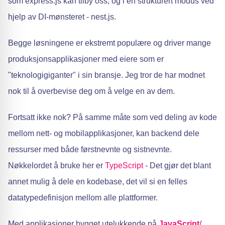
som express.js kan tilby oss, og i en strukturert modus ved
hjelp av DI-mønsteret - nest.js.
Begge løsningene er ekstremt populære og driver mange
produksjonsapplikasjoner med eiere som er
"teknologigiganter" i sin bransje. Jeg tror de har modnet
nok til å overbevise deg om å velge en av dem.
Fortsatt ikke nok? På samme måte som ved deling av kode
mellom nett- og mobilapplikasjoner, kan backend dele
ressurser med både førstnevnte og sistnevnte.
Nøkkelordet å bruke her er
TypeScript
- Det gjør det blant
annet mulig å dele en kodebase, det vil si en felles
datatypedefinisjon mellom alle plattformer.
Med applikasjoner bygget utelukkende på
JavaScript
/