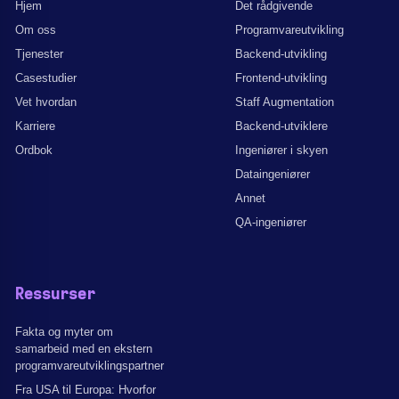
Hjem
Det rådgivende
Om oss
Programvareutvikling
Tjenester
Backend-utvikling
Casestudier
Frontend-utvikling
Vet hvordan
Staff Augmentation
Karriere
Backend-utviklere
Ordbok
Ingeniører i skyen
Dataingeniører
Annet
QA-ingeniører
Ressurser
Fakta og myter om
samarbeid med en ekstern
programvareutviklingspartner
Fra USA til Europa: Hvorfor