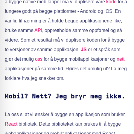
å bygge native mobilapper må vi duplisere våre
kode
for å
fungere godt på begge plattformer - Android og iOS. En
vanlig tilnærming er å holde begge applikasjonene like,
bruke samme
API
, opprettholde samme oppførsel og så
videre. Som et resultat må vi duplisere koden for å bygge
to versjoner av samme applikasjon.
JS
er et språk som
gjør det mulig
oss
for å bygge mobilapplikasjoner og
nett
applikasjoner på samme tid. Høres det umulig ut? La meg
forklare hva jeg snakker om.
Mobil? Nett? Jeg bryr meg ikke.
La oss si at vi ønsker å bygge en applikasjon som bruker
React
bibliotek. Dette biblioteket kan brukes til å bygge
webapplikasjoner og mobilapplikasjoner med React