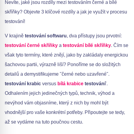
Nevíte, jaké jsou rozdíly mezi testováním černé a bílé
skříňky? Objevte 3 klíčové rozdíly a jak je využít v procesu
testování!
V krajině
testování softwaru
, dva přístupy jsou prvotní:
testování černé skříňky
a
testování bílé skříňky
. Čím se
však tyto termíny, které znějí, jako by zakládaly energickou
šachovou partii, výrazně liší? Ponoříme se do složitých
detailů a demystifikujeme "černé nebo uzavřené".
testování krabic
versus
bílá krabice
testování
'.
Odhalením jejich jedinečných typů, technik, výhod a
nevýhod vám objasníme, který z nich by mohl být
vhodnější pro vaše konkrétní potřeby. Připoutejte se tedy,
až se vydáme na tuto poučnou cestu.