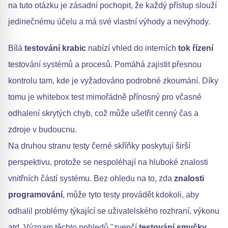
na tuto otázku je zásadní pochopit, že každý přístup slouží
jedinečnému účelu a má své vlastní výhody a nevýhody.
Bílá
testování krabic
nabízí vhled do interních
tok řízení
testování systémů a procesů. Pomáhá zajistit přesnou
kontrolu tam, kde je vyžadováno podrobné zkoumání. Díky
tomu je whitebox test mimořádně přínosný pro včasné
odhalení skrytých chyb, což může ušetřit cenný čas a
zdroje v budoucnu.
Na druhou stranu testy černé skříňky poskytují širší
perspektivu, protože se nespoléhají na hluboké znalosti
vnitřních částí systému. Bez ohledu na to, zda
znalosti
programování
, může tyto testy provádět kdokoli, aby
odhalil problémy týkající se uživatelského rozhraní, výkonu
atd. Význam těchto pohledů "zvenčí
testování smyčky