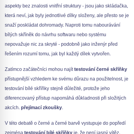
aspekty bez znalosti vnitřní struktury - jsou jako skládačka,
která neví, jak byly jednotlivé dílky složeny, ale přesto se je
snaží poskládat dohromady. Naproti tomu nabourávání
bílých skříněk do návrhu softwaru nebo systému
nepovažuje nic za skryté - podobně jako inženýr před
řešením rozumí tomu, jak byl každý dílek vytvořen.
Zatímco začátečníci mohou najít
testování černé skříňky
přístupnější vzhledem ke svému důrazu na použitelnost, je
testování bílé skříňky stejně důležité, protože jeho
diferencovaný přístup napomáhá důkladnosti při složitých
akcích.
přejímací zkoušky
.
V této debatě o černé a černé barvě vystupuje do popředí
zejména
testování bílé skříňky
je, že není jasný vítěz.