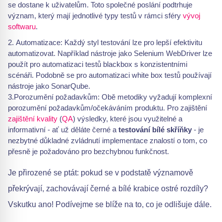
se dostane k uživatelům. Toto společné poslání podtrhuje
význam, který mají jednotlivé typy testů v rámci sféry
vývoj
softwaru
.
Automatizace: Každý styl testování lze pro lepší efektivitu
automatizovat. Například nástroje jako Selenium WebDriver lze
použít pro automatizaci testů blackbox s konzistentními
scénáři. Podobně se pro automatizaci white box testů používají
nástroje jako SonarQube.
3.Porozumění požadavkům: Obě metodiky vyžadují komplexní
porozumění požadavkům/očekáváním produktu. Pro zajištění
zajištění kvality
(
QA
) výsledky, které jsou využitelné a
informativní - ať už děláte černé a
testování bílé skříňky
- je
nezbytné důkladné zvládnutí implementace znalostí o tom, co
přesně je požadováno pro bezchybnou funkčnost.
Je přirozené se ptát: pokud se v podstatě významově
překrývají, zachovávají černé a bílé krabice ostré rozdíly?
Vskutku ano! Podívejme se blíže na to, co je odlišuje dále.