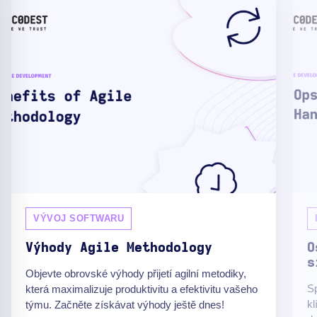
VÝVOJ SOFTWARU
Výhody Agile Methodology
O
s
Objevte obrovské výhody přijetí agilní metodiky,
Sp
která maximalizuje produktivitu a efektivitu vašeho
kl
týmu. Začněte získávat výhody ještě dnes!