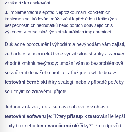
vzniká riziko opakování.
Implementační slepota: Neprozkoumání konkrétních
implementací kódování může vést k přehlédnutí kritických
bezpečnostních nedostatků nebo poruch souvisejících s
výkonem v rámci složitých strukturálních implementací.
Důkladné porozumění výhodám a nevýhodám vám zajistí,
že budete schopni efektivně využít silné stránky a zároveň
vhodně zmírnit nevýhody; umožní vám to bezproblémově
se začlenit do vašeho profilu - ať už jde o white box vs.
testování černé skříňky
strategií nebo v případě potřeby
se uchýlit ke zdravému přijetí!
Jednou z otázek, která se často objevuje v oblasti
testování softwaru
je: "Který
přístup k testování
je lepší
- bílý box nebo
testování černé skříňky
?" Pro odpověď