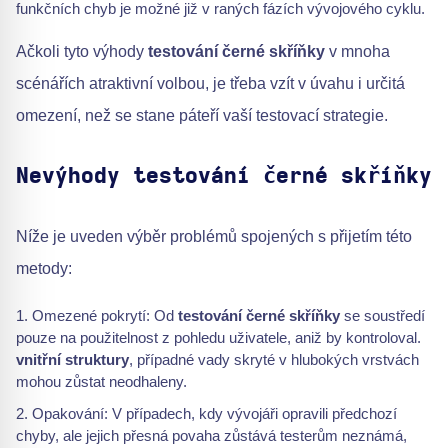
funkčních chyb je možné již v raných fázích vývojového cyklu.
Ačkoli tyto výhody
testování černé skříňky
v mnoha
scénářích atraktivní volbou, je třeba vzít v úvahu i určitá
omezení, než se stane páteří vaší testovací strategie.
Nevýhody testování černé skříňky
Níže je uveden výběr problémů spojených s přijetím této
metody:
Omezené pokrytí: Od
testování černé skříňky
se soustředí
pouze na použitelnost z pohledu uživatele, aniž by kontroloval.
vnitřní struktury
, případné vady skryté v hlubokých vrstvách
mohou zůstat neodhaleny.
Opakování: V případech, kdy vývojáři opravili předchozí
chyby, ale jejich přesná povaha zůstává testerům neznámá,