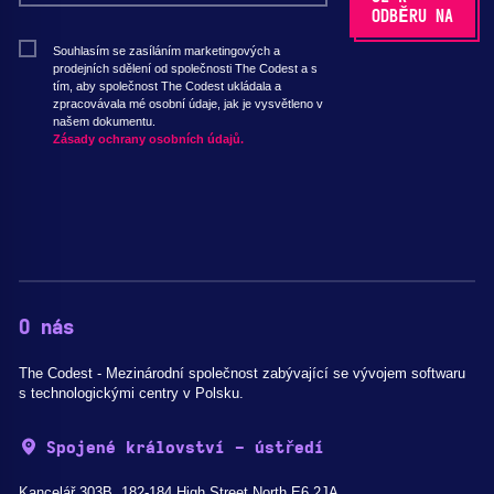
Souhlasím se zasíláním marketingových a
prodejních sdělení od společnosti The Codest a s
tím, aby společnost The Codest ukládala a
zpracovávala mé osobní údaje, jak je vysvětleno v
našem dokumentu.
Zásady ochrany osobních údajů.
O nás
The Codest - Mezinárodní společnost zabývající se vývojem softwaru
s technologickými centry v Polsku.
Spojené království - ústředí
Kancelář 303B, 182-184 High Street North E6 2JA