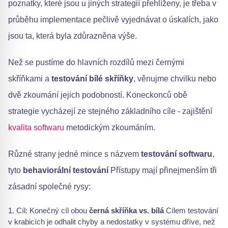
poznatky, které jsou u jiných strategií přehlíženy, je třeba v
průběhu implementace pečlivě vyjednávat o úskalích, jako
jsou ta, která byla zdůrazněna výše.
Než se pustíme do hlavních rozdílů mezi černými
skříňkami a
testování bílé skříňky
, věnujme chvilku nebo
dvě zkoumání jejich podobností. Koneckonců obě
strategie vycházejí ze stejného základního cíle - zajištění
kvalita softwaru
metodickým zkoumáním.
Různé strany jedné mince s názvem
testování softwaru
,
tyto
behaviorální testování
Přístupy mají přinejmenším tři
zásadní společné rysy:
Cíl: Konečný cíl obou
černá skříňka vs. bílá
Cílem testování
v krabicích je odhalit chyby a nedostatky v systému dříve, než