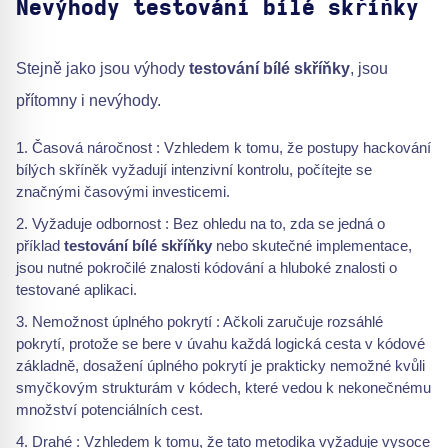
Nevýhody testování bílé skříňky
Stejně jako jsou výhody
testování bílé skříňky
, jsou
přítomny i nevýhody.
Časová náročnost : Vzhledem k tomu, že postupy hackování
bílých skříněk vyžadují intenzivní kontrolu, počítejte se
značnými časovými investicemi.
Vyžaduje odbornost : Bez ohledu na to, zda se jedná o
příklad
testování bílé skříňky
nebo skutečné implementace,
jsou nutné pokročilé znalosti kódování a hluboké znalosti o
testované aplikaci.
Nemožnost úplného pokrytí : Ačkoli zaručuje rozsáhlé
pokrytí, protože se bere v úvahu každá logická cesta v kódové
základně, dosažení úplného pokrytí je prakticky nemožné kvůli
smyčkovým strukturám v kódech, které vedou k nekonečnému
množství potenciálních cest.
Drahé : Vzhledem k tomu, že tato metodika vyžaduje vysoce