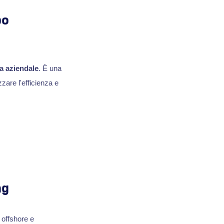
po
ta aziendale
. È una
zare l'efficienza e
ng
, offshore e