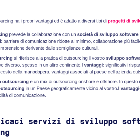
urcing ha i propri vantaggi ed è adatto a diversi tipi di
progetti di sv
cing
prevede la collaborazione con un
società di sviluppo software
i
: barriere di comunicazione ridotte al minimo, collaborazione più facile
comprensione derivante dalle somiglianze culturali.
urcing
si riferisce alla pratica di outsourcing il vostro
sviluppo softw
se diverso, spesso in un altro continente.
I vantaggi
: significativi risp
l costo della manodopera, vantaggi associati al paese dell'azienda out
ta outsourcing
è un mix di outsourcing onshore e offshore. In questo 
outsourcing
in un Paese geograficamente vicino al vostro.
I vantaggi
ilità di comunicazione.
ficaci servizi di sviluppo sof
ing