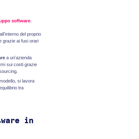
iluppo software
.
all'interno del proprio
 grazie ai fusi orari
are
a un'azienda
armi sui costi grazie
sourcing.
modello, si lavora
equilibrio tra
tware in