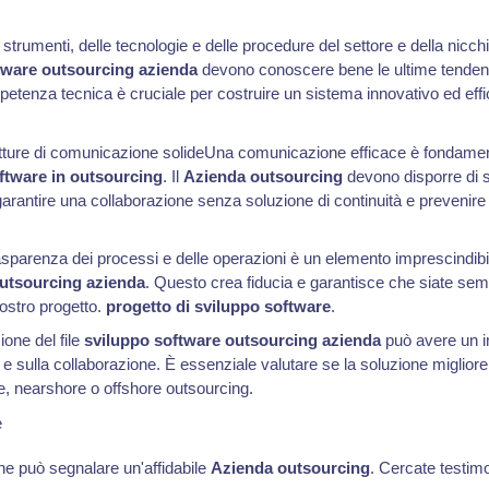
trumenti, delle tecnologie e delle procedure del settore e della nicch
tware outsourcing azienda
devono conoscere bene le ultime tendenz
etenza tecnica è cruciale per costruire un sistema innovativo ed effi
utture di comunicazione solideUna comunicazione efficace è fondame
ftware in outsourcing
. Il
Azienda outsourcing
devono disporre di so
rantire una collaborazione senza soluzione di continuità e prevenire 
parenza dei processi e delle operazioni è un elemento imprescindibil
utsourcing azienda
. Questo crea fiducia e garantisce che siate sem
ostro progetto.
progetto di sviluppo software
.
one del file
sviluppo software outsourcing azienda
può avere un im
e sulla collaborazione. È essenziale valutare se la soluzione migliore
, nearshore o offshore outsourcing.
e
e può segnalare un'affidabile
Azienda outsourcing
. Cercate testim