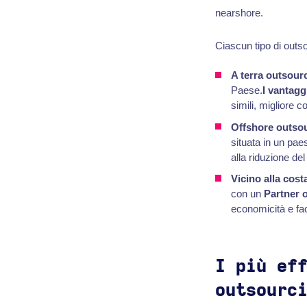
nearshore.
Ciascun tipo di outso
A terra outsour
Paese.
I vantagg
simili, migliore 
Offshore outso
situata in un pae
alla riduzione de
Vicino alla cos
con un
Partner 
economicità e fac
I più ef
outsourc