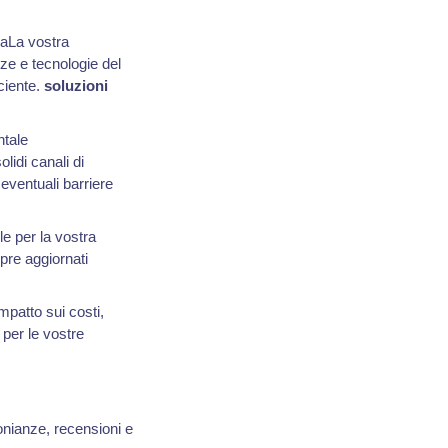
iaLa vostra
e e tecnologie del
ciente.
soluzioni
ntale
lidi canali di
eventuali barriere
e per la vostra
pre aggiornati
patto sui costi,
 per le vostre
onianze, recensioni e