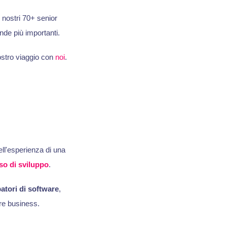
 i nostri 70+ senior
nde più importanti.
ostro viaggio con
noi
.
ll'esperienza di una
so di sviluppo
.
atori di software
,
ore business.