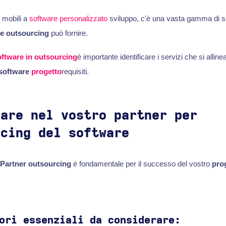
 mobili a
software personalizzato
sviluppo, c'è una vasta gamma di s
re outsourcing
può fornire.
oftware in outsourcing
è importante identificare i servizi che si allin
 software
progetto
requisiti.
care nel vostro partner per
rcing del software
Partner outsourcing
è fondamentale per il successo del vostro
prog
ori essenziali da considerare: