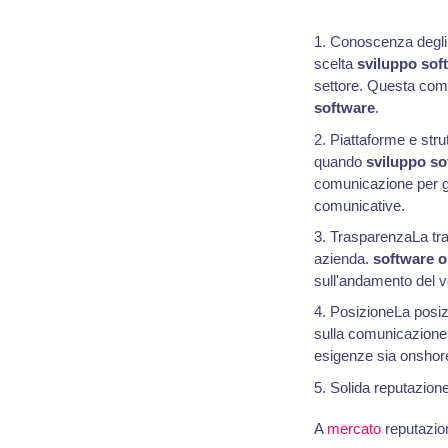
Conoscenza degli s
scelta
sviluppo sof
settore. Questa comp
software
.
Piattaforme e str
quando
sviluppo so
comunicazione per ga
comunicative.
TrasparenzaLa tras
azienda.
software o
sull'andamento del v
PosizioneLa posizi
sulla comunicazione 
esigenze sia onshore
Solida reputazion
A
mercato
reputazion