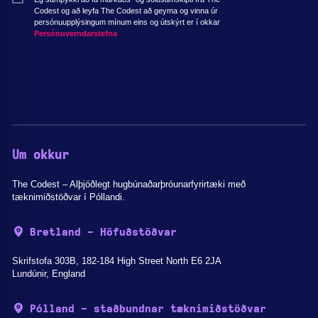
Codest og að leyfa The Codest að geyma og vinna úr
persónuupplýsingum mínum eins og útskýrt er í okkar
Persónuverndarstefna
Um okkur
The Codest – Alþjóðlegt hugbúnaðarþróunarfyrirtæki með
tæknimiðstöðvar í Póllandi.
Bretland - Höfuðstöðvar
Skrifstofa 303B, 182-184 High Street North E6 2JA
Lundúnir, England
Pólland - staðbundnar tæknimiðstöðvar