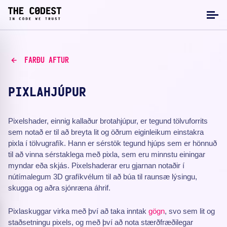
FARÐU AFTUR
PIXLAHJÚPUR
Pixelshader, einnig kallaður brotahjúpur, er tegund tölvuforrits
sem notað er til að breyta lit og öðrum eiginleikum einstakra
pixla í tölvugrafík. Hann er sérstök tegund hjúps sem er hönnuð
til að vinna sérstaklega með pixla, sem eru minnstu einingar
myndar eða skjás. Pixelshaderar eru gjarnan notaðir í
nútímalegum 3D grafíkvélum til að búa til raunsæ lýsingu,
skugga og aðra sjónræna áhrif.
Pixlaskuggar virka með því að taka inntak
gögn
, svo sem lit og
staðsetningu pixels, og með því að nota stærðfræðilegar