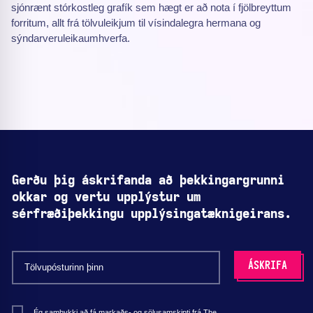
sjónrænt stórkostleg grafík sem hægt er að nota í fjölbreyttum
forritum, allt frá tölvuleikjum til vísindalegra hermana og
sýndarveruleikaumhverfa.
Gerðu þig áskrifanda að þekkingargrunni
okkar og vertu upplýstur um
sérfræðiþekkingu upplýsingatæknigeirans.
Ég samþykki að fá markaðs- og sölusamskipti frá The