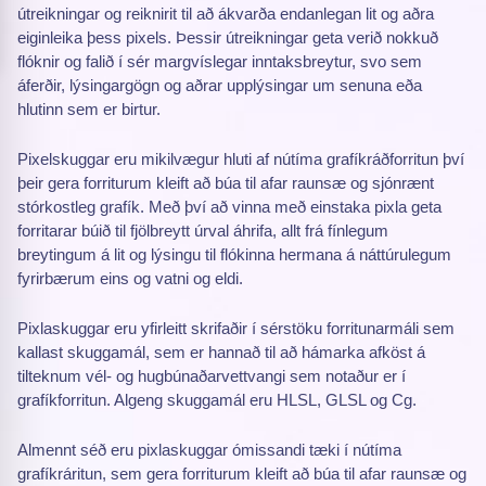
útreikningar og reiknirit til að ákvarða endanlegan lit og aðra
eiginleika þess pixels. Þessir útreikningar geta verið nokkuð
flóknir og falið í sér margvíslegar inntaksbreytur, svo sem
áferðir, lýsingargögn og aðrar upplýsingar um senuna eða
hlutinn sem er birtur.
Pixelskuggar eru mikilvægur hluti af nútíma grafíkráðforritun því
þeir gera forriturum kleift að búa til afar raunsæ og sjónrænt
stórkostleg grafík. Með því að vinna með einstaka pixla geta
forritarar búið til fjölbreytt úrval áhrifa, allt frá fínlegum
breytingum á lit og lýsingu til flókinna hermana á náttúrulegum
fyrirbærum eins og vatni og eldi.
Pixlaskuggar eru yfirleitt skrifaðir í sérstöku forritunarmáli sem
kallast skuggamál, sem er hannað til að hámarka afköst á
tilteknum vél- og hugbúnaðarvettvangi sem notaður er í
grafíkforritun. Algeng skuggamál eru HLSL, GLSL og Cg.
Almennt séð eru pixlaskuggar ómissandi tæki í nútíma
grafíkráritun, sem gera forriturum kleift að búa til afar raunsæ og