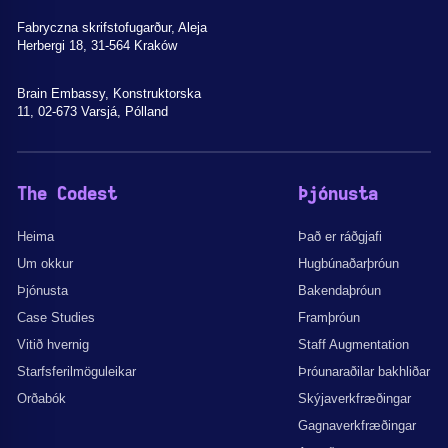
Fabryczna skrifstofugarður, Aleja
Herbergi 18, 31-564 Kraków
Brain Embassy, Konstruktorska
11, 02-673 Varsjá, Pólland
The Codest
Þjónusta
Heima
Það er ráðgjafi
Um okkur
Hugbúnaðarþróun
Þjónusta
Bakendaþróun
Case Studies
Framþróun
Vitið hvernig
Staff Augmentation
Starfsferilmöguleikar
Þróunaraðilar bakhliðar
Orðabók
Skýjaverkfræðingar
Gagnaverkfræðingar