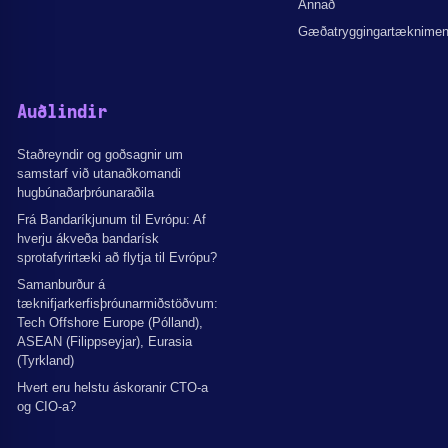
Annað
Gæðatryggingartæknime
Auðlindir
Staðreyndir og goðsagnir um
samstarf við utanaðkomandi
hugbúnaðarþróunaraðila
Frá Bandaríkjunum til Evrópu: Af
hverju ákveða bandarísk
sprotafyrirtæki að flytja til Evrópu?
Samanburður á
tæknifjarkerfisþróunarmiðstöðvum:
Tech Offshore Europe (Pólland),
ASEAN (Filippseyjar), Eurasia
(Tyrkland)
Hvert eru helstu áskoranir CTO-a
og CIO-a?