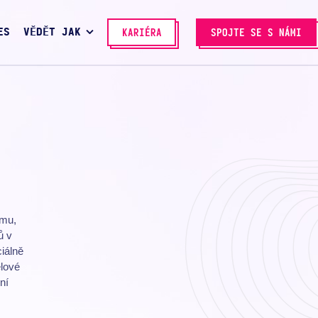
ES
VĚDĚT JAK
KARIÉRA
SPOJTE SE S NÁMI
amu,
ů v
ciálně
elové
ní