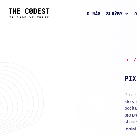
O NÁS
SLUŽBY
O
Z
PIX
Pixel 
který 
počíta
pro pr
shade
realis