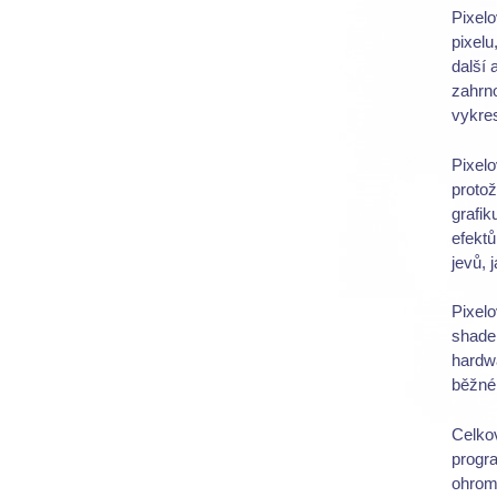
Pixelo
pixelu
další 
zahrno
vykre
Pixelo
protož
grafik
efektů
jevů, 
Pixel
shader
hardwa
běžné
Celko
progra
ohromu