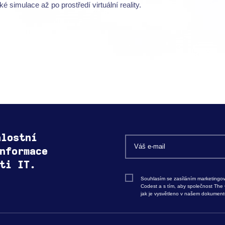
é simulace až po prostředí virtuální reality.
alostní
nformace
ti IT.
Souhlasím se zasíláním marketingov
Codest a s tím, aby společnost The
jak je vysvětleno v našem dokumen