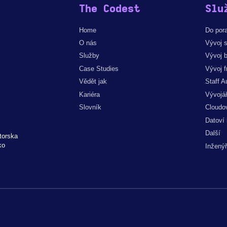
The Codest
Slu
Home
Do por
O nás
Vývoj s
Služby
Vývoj 
Case Studies
Vývoj f
Vědět jak
Staff A
Kariéra
Vývojá
Slovník
Cloudov
Datoví 
Další
torska
ko
Inžený