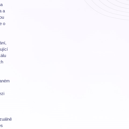
ha
a a
hou
e o
ání,
ující
kálu
ch
vaném
ezi
izuálně
es