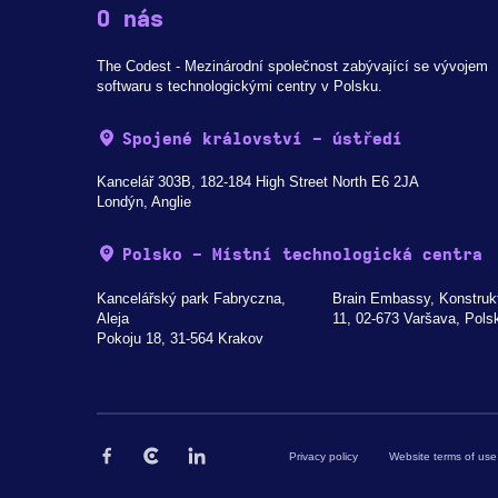
O nás
The Codest - Mezinárodní společnost zabývající se vývojem
softwaru s technologickými centry v Polsku.
Spojené království - ústředí
Kancelář 303B, 182-184 High Street North E6 2JA
Londýn, Anglie
Polsko - Místní technologická centra
Kancelářský park Fabryczna,
Brain Embassy, Konstruk
Aleja
11, 02-673 Varšava, Pols
Pokoju 18, 31-564 Krakov
Privacy policy
Website terms of use