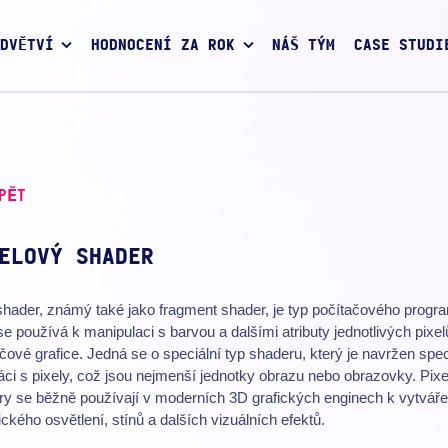
DVĚTVÍ
HODNOCENÍ ZA ROK
NÁŠ TÝM
CASE STUDI
PĚT
ELOVÝ SHADER
shader, známý také jako fragment shader, je typ počítačového progr
se používá k manipulaci s barvou a dalšími atributy jednotlivých pixel
čové grafice. Jedná se o speciální typ shaderu, který je navržen spe
áci s pixely, což jsou nejmenší jednotky obrazu nebo obrazovky. Pix
ry se běžně používají v moderních 3D grafických enginech k vytváře
tického osvětlení, stínů a dalších vizuálních efektů.