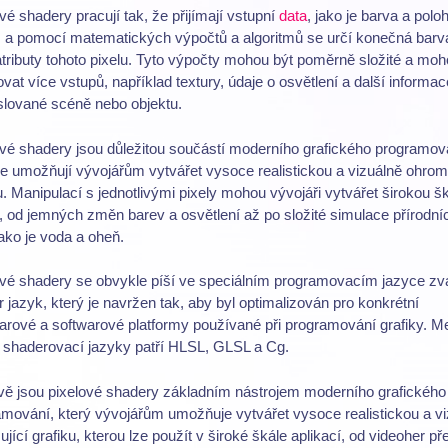
vé shadery pracují tak, že přijímají vstupní
data
, jako je barva a polo
, a pomocí matematických výpočtů a algoritmů se určí konečná barv
atributy tohoto pixelu. Tyto výpočty mohou být poměrně složité a mo
vat více vstupů, například textury, údaje o osvětlení a další informac
slované scéně nebo objektu.
vé shadery jsou důležitou součástí moderního grafického programov
e umožňují vývojářům vytvářet vysoce realistickou a vizuálně ohrom
u. Manipulací s jednotlivými pixely mohou vývojáři vytvářet širokou š
, od jemných změn barev a osvětlení až po složité simulace přírodní
jako je voda a oheň.
ové shadery se obvykle píší ve speciálním programovacím jazyce z
 jazyk, který je navržen tak, aby byl optimalizován pro konkrétní
rové a softwarové platformy používané při programování grafiky. M
 shaderovací jazyky patří HLSL, GLSL a Cg.
vě jsou pixelové shadery základním nástrojem moderního grafického
mování, který vývojářům umožňuje vytvářet vysoce realistickou a v
jící grafiku, kterou lze použít v široké škále aplikací, od videoher př