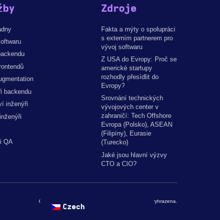
žby
Zdroje
adny
Fakta a mýty o spolupráci
s externím partnerem pro
oftwaru
vývoj softwaru
backendu
Z USA do Evropy: Proč se
rontendů
americké startupy
rozhodly přesídlit do
ugmentation
Evropy?
ři backendu
Srovnání technických
í inženýři
vývojových center v
zahraničí: Tech Offshore
inženýři
Evropa (Polsko), ASEAN
(Filipíny), Eurasie
ři QA
(Turecko)
Jaké jsou hlavní výzvy
CTO a CIO?
Copyright © 2026 by The Codest. Všechna práva vyhrazena.
Czech