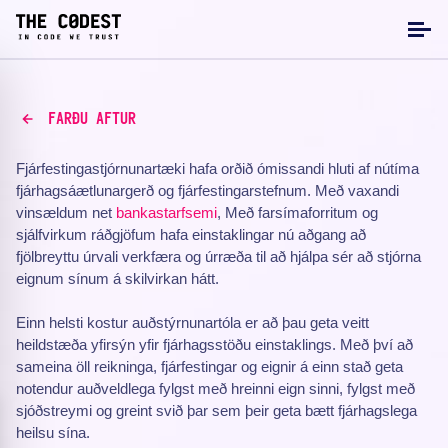
FARÐU AFTUR
Fjárfestingastjórnunartæki hafa orðið ómissandi hluti af nútíma
fjárhagsáætlunargerð og fjárfestingarstefnum. Með vaxandi
vinsældum net
bankastarfsemi
, Með farsímaforritum og
sjálfvirkum ráðgjöfum hafa einstaklingar nú aðgang að
fjölbreyttu úrvali verkfæra og úrræða til að hjálpa sér að stjórna
eignum sínum á skilvirkan hátt.
Einn helsti kostur auðstýrnunartóla er að þau geta veitt
heildstæða yfirsýn yfir fjárhagsstöðu einstaklings. Með því að
sameina öll reikninga, fjárfestingar og eignir á einn stað geta
notendur auðveldlega fylgst með hreinni eign sinni, fylgst með
sjóðstreymi og greint svið þar sem þeir geta bætt fjárhagslega
heilsu sína.