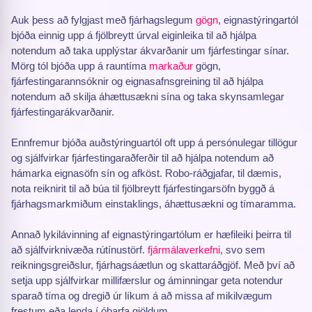
Auk þess að fylgjast með fjárhagslegum
gögn
, eignastýringartól
bjóða einnig upp á fjölbreytt úrval eiginleika til að hjálpa
notendum að taka upplýstar ákvarðanir um fjárfestingar sínar.
Mörg tól bjóða upp á rauntíma
markaður
gögn,
fjárfestingarannsóknir og eignasafnsgreining til að hjálpa
notendum að skilja áhættusækni sína og taka skynsamlegar
fjárfestingarákvarðanir.
Ennfremur bjóða auðstýringuartól oft upp á persónulegar tillögur
og sjálfvirkar fjárfestingaraðferðir til að hjálpa notendum að
hámarka eignasöfn sín og afköst. Robo-ráðgjafar, til dæmis,
nota reiknirit til að búa til fjölbreytt fjárfestingarsöfn byggð á
fjárhagsmarkmiðum einstaklings, áhættusækni og tímaramma.
Annað lykilávinning af eignastýringartólum er hæfileiki þeirra til
að sjálfvirknivæða rútínustörf.
fjármálaverkefni
, svo sem
reikningsgreiðslur, fjárhagsáætlun og skattaráðgjöf. Með því að
setja upp sjálfvirkar millifærslur og áminningar geta notendur
sparað tíma og dregið úr líkum á að missa af mikilvægum
frestum eða lenda í óþarfa gjöldum.