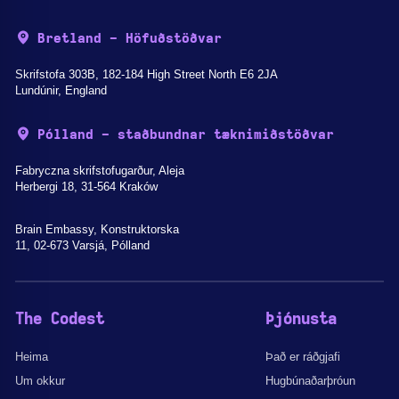
Bretland - Höfuðstöðvar
Skrifstofa 303B, 182-184 High Street North E6 2JA
Lundúnir, England
Pólland - staðbundnar tæknimiðstöðvar
Fabryczna skrifstofugarður, Aleja
Herbergi 18, 31-564 Kraków
Brain Embassy, Konstruktorska
11, 02-673 Varsjá, Pólland
The Codest
Þjónusta
Heima
Það er ráðgjafi
Um okkur
Hugbúnaðarþróun