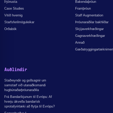
Þjónusta
Bakendaþróun
Case Studies
Framþróun
Vitið hvernig
Staff Augmentation
Starfsferilmöguleikar
Þróunaraðilar bakhliðar
Orðabók
Skýjaverkfræðingar
Gagnaverkfræðingar
Annað
Gæðatryggingartæknime
Auðlindir
Staðreyndir og goðsagnir um
samstarf við utanaðkomandi
hugbúnaðarþróunaraðila
Frá Bandaríkjunum til Evrópu: Af
hverju ákveða bandarísk
sprotafyrirtæki að flytja til Evrópu?