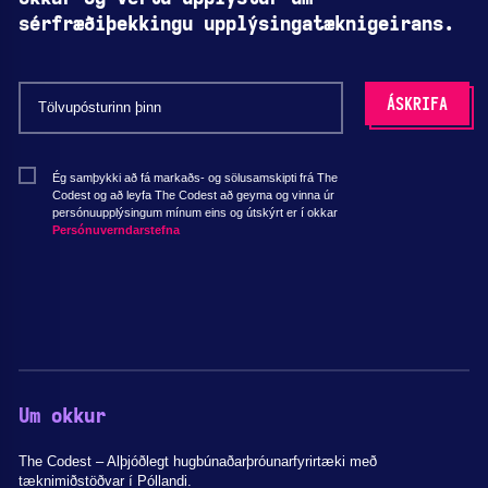
sérfræðiþekkingu upplýsingatæknigeirans.
Ég samþykki að fá markaðs- og sölusamskipti frá The
Codest og að leyfa The Codest að geyma og vinna úr
persónuupplýsingum mínum eins og útskýrt er í okkar
Persónuverndarstefna
Um okkur
The Codest – Alþjóðlegt hugbúnaðarþróunarfyrirtæki með
tæknimiðstöðvar í Póllandi.