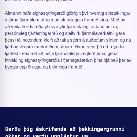
Almennt hafa eignastýringartól gjörbylt því hvernig einstaklingar
stjórna fjármálum sínum og skipuleggja framtíð sína. Með því
að veita heildstæða yfirsýn yfir fjármálalegt ástand þeirra,
persónuleg fjárfestingarráð og sjálfvirk fjármálaverkefni, gera
þessi tól notendum kleift að taka stjórn á auðæfum sínum og ná
fjárhagslegum markmiðum sínum. Hvort sem þú ert reyndur
fjárfestir eða rétt að hefja fjármálalega vegferð þína, getur
innleiðing eignastýringartóla í fjárhagsáætlun þína hjálpað þér að
byggja upp örugga og blómlega framtíð.
Gerðu þig áskrifanda að þekkingargrunni
okkar og vertu upplýstur um