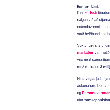
Hér er tómt.
Þeir
FinTech
Iðnaðuri
nálgun við að stjór
notendavænni. Lausn
stað hefðbundinna b
Vöxtur geirans undir
markaður
var metið
vex með samsettum
með meira en
3 mil
Hins vegar, þrátt fyr
áskorunum. Þeir ver
og
Persónuverndar
afar
samkeppnislan