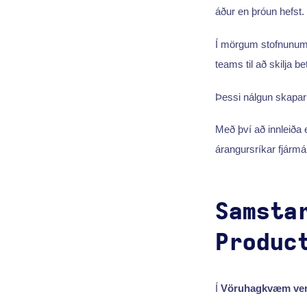
áður en þróun hefst.
Í mörgum stofnunum 
teams til að skilja b
Þessi nálgun skapa
Með því að innleiða
árangursríkar fjármá
Samsta
Produc
Í
Vöruhagkvæm ver