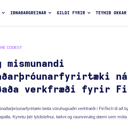
IÐNAÐARGREINAR
GILDI FYRIR
TEYMIÐ OKKAR
THE CODEST
g mismunandi
aðarþróunarfyrirtæki ná
ðaða verkfræði fyrir Fi
aðarþróunarfyrirtæki beita vöruhugsaðri verkfræði í FinTech til að b
apalla. Kynntu þér lykilstefnur, tækni og raunveruleg dæmi sem móta