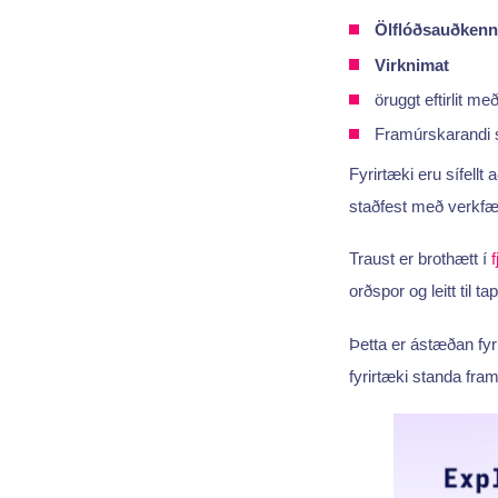
Ölflóðsauðkenn
Virknimat
öruggt eftirlit m
Framúrskarandi s
Fyrirtæki eru sífellt
staðfest með verkf
Traust er brothætt í
orðspor og leitt til t
Þetta er ástæðan fyr
fyrirtæki standa framm