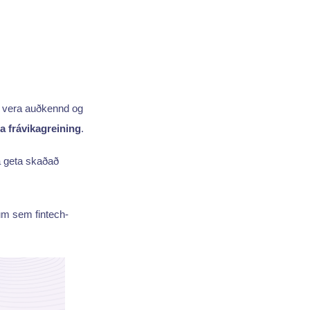
ð vera auðkennd og
 frávikagreining
.
ka geta skaðað
um sem fintech-