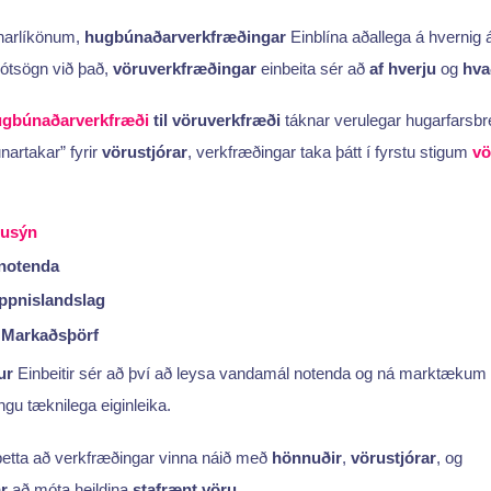
narlíkönum,
hugbúnaðarverkfræðingar
Einblína aðallega á hvernig 
mótsögn við það,
vöruverkfræðingar
einbeita sér að
af hverju
og
hva
gbúnaðarverkfræði
til vöruverkfræði
táknar verulegar hugarfarsbre
nartakar” fyrir
vörustjórar
, verkfræðingar taka þátt í fyrstu stigum
vö
rusýn
 notenda
ppnislandslag
á
Markaðsþörf
ur
Einbeitir sér að því að leysa vandamál notenda og ná marktækum
gu tæknilega eiginleika.
etta að verkfræðingar vinna náið með
hönnuðir
,
vörustjórar
, og
r
að móta heildina
stafrænt vöru
.