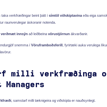
taka verkfræðingar beint þátt í
símtöl viðskiptavina
eða eiga samski
etur raunverulegar áskoranir notenda.
r
verðmæt innsýn
að leiðbeina
vörustjórnun
ákvarðanir.
 endurgjöf snemma í
Vöruframboðsferill
, fyrirtæki auka verulega lík
lavörur.
rf milli verkfræðinga o
t Managers
kfræði
, samstarf milli tæknigeira og viðskipta er nauðsynlegt.