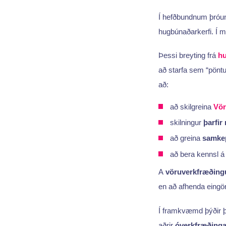
Í hefðbundnum þróu
hugbúnaðarkerfi. Í 
Þessi breyting frá
hu
að starfa sem “pöntu
að:
að skilgreina
Vö
skilningur
þarfir
að greina
samke
að bera kennsl 
A
vöruverkfræðing
en að afhenda eingön
Í framkvæmd þýðir þ
aðrir
óverkfræðinga