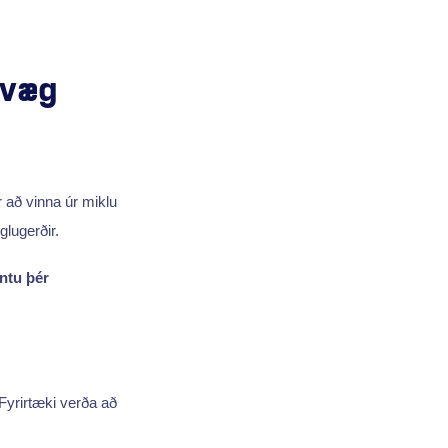
væg
 að vinna úr miklu
glugerðir.
ntu þér
 Fyrirtæki verða að