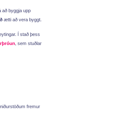
á að byggja upp
ð
ætti að vera byggt.
ytingar. Í stað þess
rþróun
, sem stuðlar
 niðurstöðum fremur