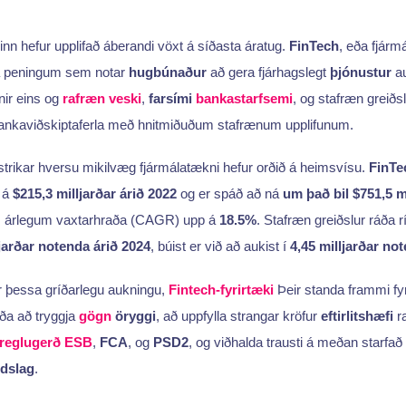
nn hefur upplifað áberandi vöxt á síðasta áratug.
FinTech
, eða fjárm
na peningum sem notar
hugbúnaður
að gera fjárhagslegt
þjónustur
au
ir eins og
rafræn veski
,
farsími
bankastarfsemi
, og stafræn greiðs
ankaviðskiptaferla með hnitmiðuðum stafrænum upplifunum.
strikar hversu mikilvæg fjármálatækni hefur orðið á heimsvísu.
FinTe
 á
$215,3 milljarðar árið 2022
og er spáð að ná
um það bil $751,5 mi
 árlegum vaxtarhraða (CAGR) upp á
18.5%
. Stafræn greiðslur ráða 
ljarðar notenda árið 2024
, búist er við að aukist í
4,45 milljarðar no
ir þessa gríðarlegu aukningu,
Fintech-fyrirtæki
Þeir standa frammi fy
ða að tryggja
gögn
öryggi
, að uppfylla strangar kröfur
eftirlitshæfi
r
reglugerð ESB
,
FCA
, og
PSD2
, og viðhalda trausti á meðan starfað 
dslag
.