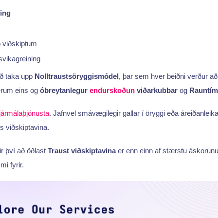
ing
eð viðskiptum
vikagreining
 að taka upp
Nolltraustsöryggismódel
, þar sem hver beiðni verður a
ærum eins og
óbreytanlegur
endurskoðun
viðarkubbar
og
Rauntíma
fjármálaþjónusta
. Jafnvel smávægilegir gallar í öryggi eða áreiðanlei
aps viðskiptavina.
ir því að öðlast
Traust viðskiptavina
er enn einn af stærstu áskorun
i fyrir.