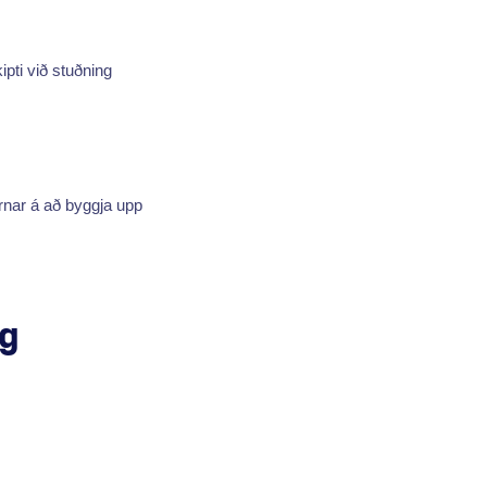
pti við stuðning
urnar á að byggja upp
g