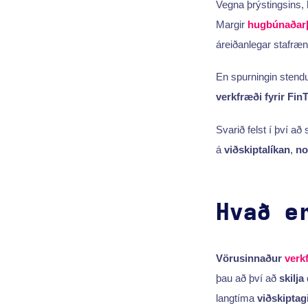
Vegna þrýstingsins,
Margir
hugbúnaðarþ
áreiðanlegar stafræna
En spurningin stend
verkfræði fyrir Fin
Svarið felst í því a
á
viðskiptalíkan
,
no
Hvað e
Vörusinnaður
verk
þau að því að
skilja
langtíma
viðskiptagi