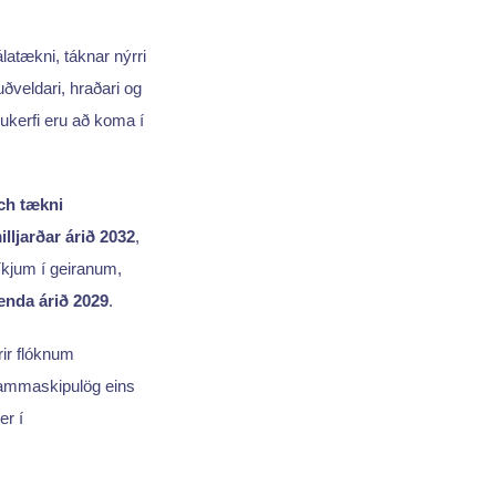
álatækni, táknar nýrri
ðveldari, hraðari og
lukerfi eru að koma í
ch tækni
lljarðar árið 2032
,
ríkjum í geiranum,
tenda árið 2029
.
rir flóknum
ammaskipulög eins
er í