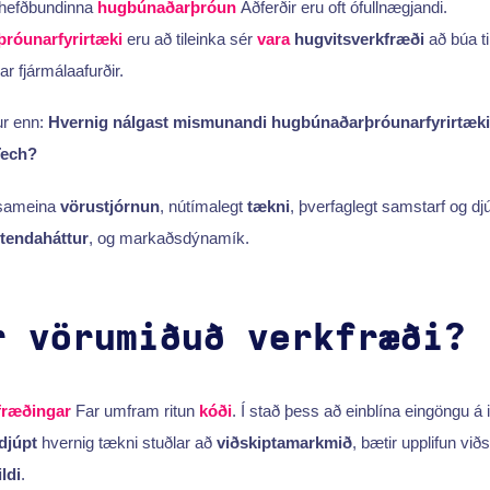
 hefðbundinna
hugbúnaðarþróun
Aðferðir eru oft ófullnægjandi.
róunarfyrirtæki
eru að tileinka sér
vara
hugvitsverkfræði
að búa ti
r fjármálaafurðir.
ur enn:
Hvernig nálgast mismunandi hugbúnaðarþróunarfyrirtæk
Tech?
ð sameina
vörustjórnun
, nútímalegt
tækni
, þverfaglegt samstarf og dj
tendaháttur
, og markaðsdýnamík.
r vörumiðuð verkfræði?
fræðingar
Far umfram ritun
kóði
. Í stað þess að einblína eingöngu á 
 djúpt
hvernig tækni stuðlar að
viðskiptamarkmið
, bætir upplifun vi
ldi
.