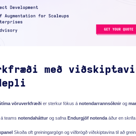
rkfræði með viðskiptavi
depli
útíma vöruverkfræði
er sterkur fókus á
notendarrannsóknir
og
mar
g á teams
notendaháttur
og safna
Endurgjöf notenda
áður en skrifa
xpanel
Skoða oft greiningargögn og viðbrögð viðskiptavina til að gre