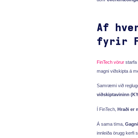
Af hve
fyrir 
FinTech vörur
starfa
magni viðskipta á 
Samræmi við regluge
viðskiptavininn (K
Í FinTech,
Hraði er 
Á sama tíma,
Gagnö
innleiða örugg kerfi 