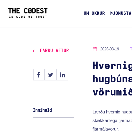
UM OKKUR
ÞJÓNUSTA
2026-03-19
FARÐU AFTUR
Hverni
hugbún
vörumi
Innihald
Lærðu hvernig hugbún
stækkanlega fjármál
fjármálavörur.