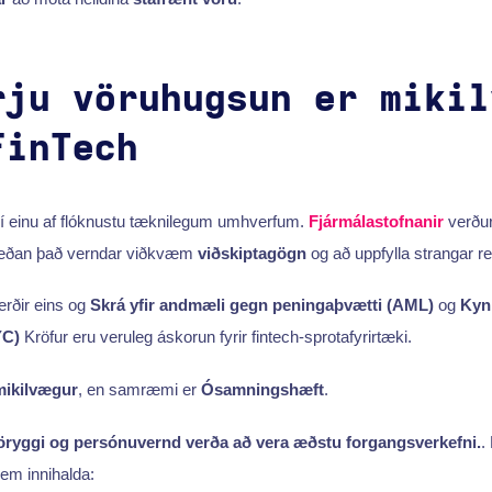
rju vöruhugsun er mikil
FinTech
 í einu af flóknustu tæknilegum umhverfum.
Fjármálastofnanir
verður
meðan það verndar viðkvæm
viðskiptagögn
og að uppfylla strangar re
rðir eins og
Skrá yfir andmæli gegn peningaþvætti (AML)
og
Kyn
YC)
Kröfur eru veruleg áskorun fyrir fintech-sprotafyrirtæki.
mikilvægur
, en samræmi er
Ósamningshæft
.
ryggi og persónuvernd verða að vera æðstu forgangsverkefni.
.
sem innihalda: