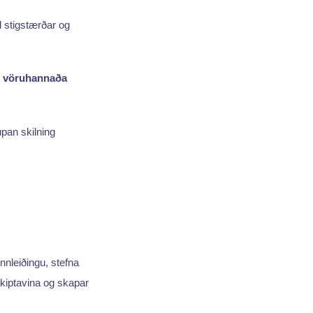
l stigstærðar og
i vöruhannaða
úpan skilning
innleiðingu, stefna
ðskiptavina og skapar