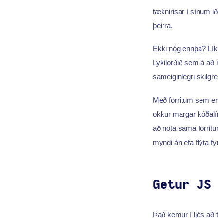
tæknirisar í sínum i
þeirra.
Ekki nóg ennþá? Líkt
Lykilorðið sem á að 
sameiginlegri skilgr
Með forritum sem e
okkur margar kóðalí
að nota sama forritun
myndi án efa flýta fy
Getur JS
Það kemur í ljós að t