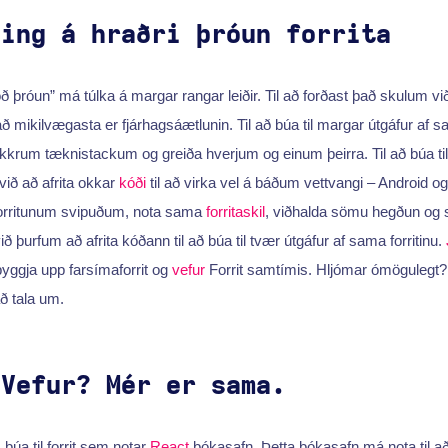
ning á hraðri þróun forrita
þróun” má túlka á margar rangar leiðir. Til að forðast það skulum vi
 mikilvægasta er fjárhagsáætlunin. Til að búa til margar útgáfur af sa
okkrum tæknistackum og greiða hverjum og einum þeirra. Til að búa ti
við að afrita okkar
kóði
til að virka vel á báðum vettvangi – Android o
forritunum svipuðum, nota sama
forritaskil
, viðhalda sömu hegðun og 
ið þurfum að afrita kóðann til að búa til tvær útgáfur af sama forritinu.
yggja upp farsímaforrit og
vefur
Forrit samtímis. Hljómar ómögulegt?
ð tala um.
 Vefur? Mér er sama.
búa til forrit sem notar
React
bókasafn. Þetta bókasafn má nota til að