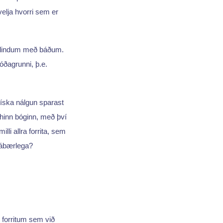
velja hvorri sem er
auðlindum með báðum.
óðagrunni, þ.e.
íska nálgun sparast
hinn bóginn, með því
lli allra forrita, sem
frábærlega?
m forritum sem við