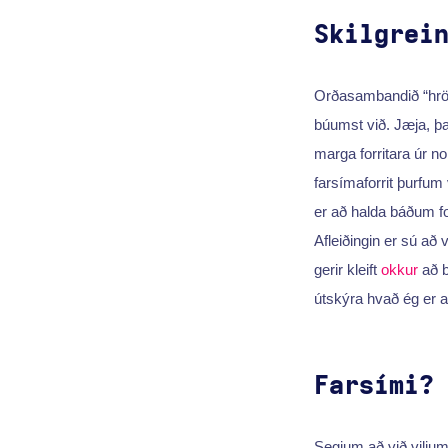
Skilgrei
Orðasambandið “hröð 
búumst við. Jæja, það
marga forritara úr n
farsímaforrit þurfum 
er að halda báðum 
Afleiðingin er sú að v
gerir kleift
okkur
að b
útskýra hvað ég er a
Farsími?
Segjum að við viljum 