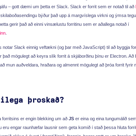
áfu – gott dæmi um þetta er Slack. Slack er forrit sem er notað til að
kilaboðasendingu býður það upp á margvíslega virkni og ýmsa tegund
tta gerir það að einni vinsælustu forritinu sem er aðallega notað í
inn
.
notar Slack einnig vef­tækni (og þar með JavaScript) til að byggja forr
það mögulegt að keyra slík forrit á skjáborðinu þínu er Electron. Að b
það mun auðveldara, hraðara og almennt mögulegt að þróa forrit fyri
gilega þroskað?
a forritsins er engin blekking um að
JS
er eina og eina tungumálið sem
 eru engar raunhæfar lausnir sem geta komið í stað þessa hluta forrits