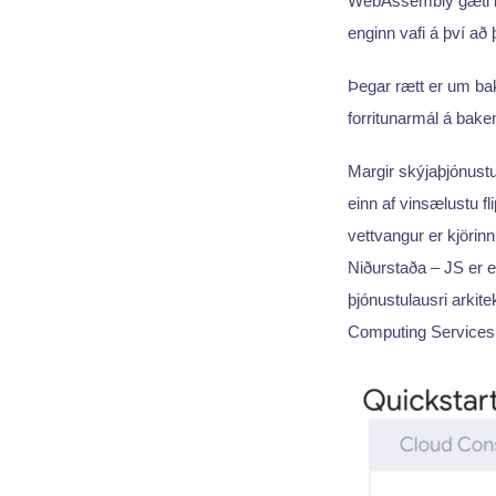
WebAssembly gæti ko
enginn vafi á því að 
Þegar rætt er um bak
forritunarmál á bake
Margir skýjaþjónustu
einn af vinsælustu fl
vettvangur er kjörinn
Niðurstaða – JS er ei
þjónustulausri arkit
Computing Services