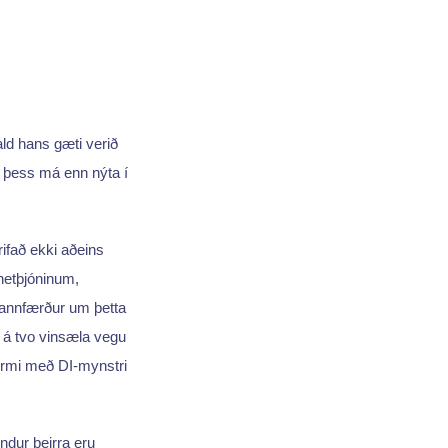
ld hans gæti verið
 þess má enn nýta í
rifað ekki aðeins
 netþjóninum,
sannfærður um þetta
 á tvo vinsæla vegu
formi með DI-mynstri
ndur þeirra eru