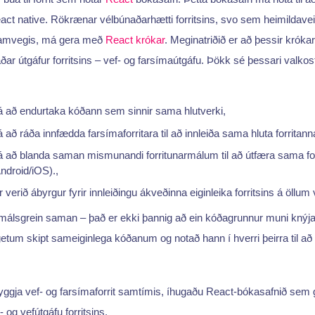
act native. Rökrænar vélbúnaðarhætti forritsins, svo sem heimildaveit
ramvegis, má gera með
React krókar
. Meginatriðið er að þessir krókar
báðar útgáfur forritsins – vef- og farsímaútgáfu. Þökk sé þessari valk
 á að endurtaka kóðann sem sinnir sama hlutverki,
á að ráða innfædda farsímaforritara til að innleiða sama hluta forritann
 á að blanda saman mismunandi forritunarmálum til að útfæra sama fo
ndroid/iOS).,
ur verið ábyrgur fyrir innleiðingu ákveðinna eiginleika forritsins á öllu
málsgrein saman – það er ekki þannig að ein kóðagrunnur muni knýja 
ð getum skipt sameiginlega kóðanum og notað hann í hverri þeirra til a
 byggja vef- og farsímaforrit samtímis, íhugaðu React-bókasafnið sem g
 og vefútgáfu forritsins.