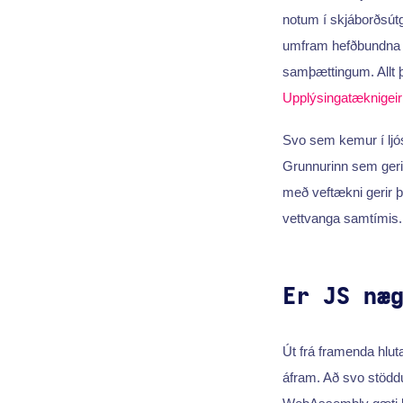
notum í skjáborðsútg
umfram hefðbundna s
samþættingum. Allt þe
Upplýsingatæknigeir
Svo sem kemur í ljós 
Grunnurinn sem gerir 
með vef­tækni gerir 
vettvanga samtímis.
Er JS næ
Út frá framenda hlut
áfram. Að svo stöddu