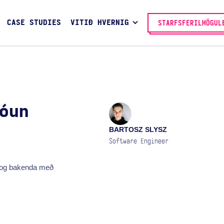
CASE STUDIES
VITIÐ HVERNIG
STARFSFERILMÖGUL
óun
BARTOSZ SLYSZ
Software Engineer
m og bakenda með