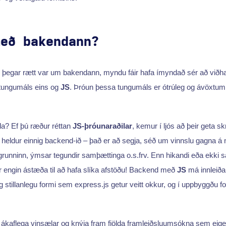
með bakendann?
 þegar rætt var um bakendann, myndu fáir hafa ímyndað sér að viðha
tungumáls eins og
JS
. Þróun þessa tungumáls er ótrúleg og ávöxtum
la? Ef þú ræður réttan
JS-þróunaraðilar
, kemur í ljós að þeir geta sk
nu, heldur einnig backend-ið – það er að segja, séð um vinnslu gagna á
grunninn, ýmsar tegundir samþættinga o.s.frv. Enn hikandi eða ekki 
r engin ástæða til að hafa slíka afstöðu! Backend með
JS
má innleiða
g stillanlegu formi sem express.js getur veitt okkur, og í uppbyggðu 
 ákaflega vinsælar og knýja fram fjölda framleiðsluumsókna sem eige