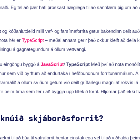
ðnaði. Ég tel að þær hafi þroskast nægilega til að sannfæra þig um að 
 og kóðahlutdeild milli vef- og farsímaforrita getur bakendinn deilt 
nota hér er
TypeScript
– meðal annars gerir það okkur kleift að deila k
einingu á gagnategundum á öllum vettvangi.
ru eingöngu byggð á
JavaScript
/
TypeScript
Með því að nota monólít
nur sem við þyrftum að endurtaka í hefðbundnum forritunarmálum. Á 
armálið á öllum sviðum getum við deilt gríðarlegu magni af rökvísi á mi
rir þeim tíma sem fer í að byggja upp tiltekið forrit. Hljómar það ekki 
 knúið skjáborðsforrit?
ækni til að búa til vafraforrit hentar einstaklega vel til að viðhalda þei