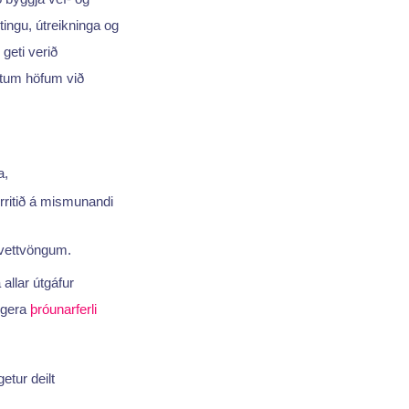
ingu, útreikninga og
 geti verið
ostum höfum við
a,
rritið á mismunandi
m vettvöngum.
allar útgáfur
ð gera
þróunarferli
etur deilt