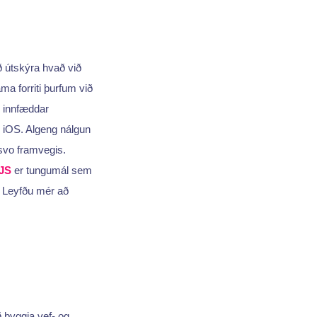
ð útskýra hvað við
ma forriti þurfum við
l innfæddar
g iOS. Algeng nálgun
svo framvegis.
JS
er tungumál sem
 Leyfðu mér að
 byggja vef- og