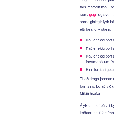
farsímaforrit með Re
síun.
gögn
og svo f
sameiginlegir fyrir 
eftirfarandi vistanir:
Það er ekki þörf
Það er ekki þörf 
Það er ekki þörf
farsímapöllum (A
Einn forritari get
Til að draga þennan 
forritsins, þó að vi
Mikið hraðar.
Ályktun – ef þú vilt
kóðagrunni í farsíma-