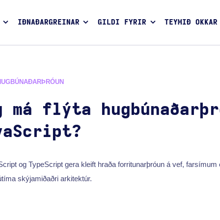
IÐNAÐARGREINAR
GILDI FYRIR
TEYMIÐ OKKAR
HUGBÚNAÐARÞRÓUN
g má flýta hugbúnaðarþr
vaScript?
ript og TypeScript gera kleift hraða forritunarþróun á vef, farsímu
tíma skýjamiðaðri arkitektúr.