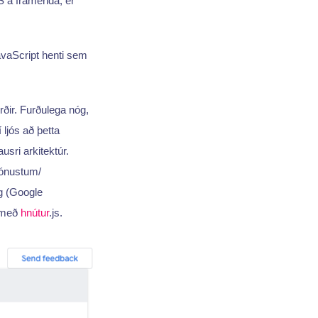
S á framenda, er
avaScript henti sem
rðir. Furðulega nóg,
 ljós að þetta
usri arkitektúr.
jónustum/
g (Google
t með
hnútur
.js.