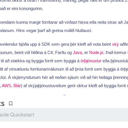
mið okkur á óvart í framtíðinni). Þannig, þegar rætt er um þroska J
það er eini konungurinn.
endann kunna margir forritarar að virðast hissa eða neita strax að J
ndanum. Hins vegar þarf að greina málið hlutlaust.
veitendur bjóða upp á SDK sem gera þér kleift að nota beint
ský
aðfe
ipunum, beint við hliðina á C#, Farðu og
Java
, er
Node.js
. Það kemur í
 til að stækka og byggja forrit sem byggja á
örþjónustur
eða þjónustula
tt af vinsælustu forritunarmálunum til að þróa forrit sem byggja á örþ
ektúr. Á skjámyndunum hér að neðan sjáum við að hin heilaga þrennin
,
AWS
,
Blár
) af skýjaþjónustuveitum gerir okkur kleift að byggja forri