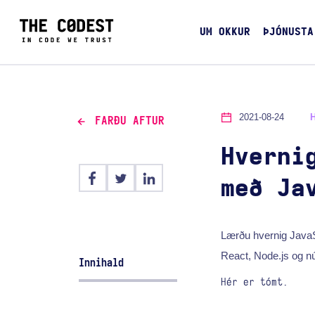
UM OKKUR
ÞJÓNUSTA
2021-08-24
FARÐU AFTUR
Hverni
með Ja
Lærðu hvernig JavaSc
React, Node.js og nú
Innihald
Hér er tómt.