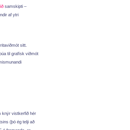
lið
samskipti –
ir af ytri
itaviðmót sitt.
úa til grafísk viðmót
r mismunandi
 knýr vistkerfið hér
ins (þó ég telji að