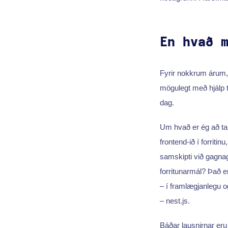
En hvað 
Fyrir nokkrum árum,
mögulegt með hjálp 
dag.
Um hvað er ég að ta
frontend-ið í forriti
samskipti við gagna
forritunarmál? Það e
– í framlægjanlegu o
– nest.js.
Báðar lausnirnar eru