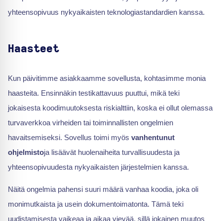
yhteensopivuus nykyaikaisten teknologiastandardien kanssa.
Haasteet
Kun päivitimme asiakkaamme sovellusta, kohtasimme monia
haasteita. Ensinnäkin testikattavuus puuttui, mikä teki
jokaisesta koodimuutoksesta riskialttiin, koska ei ollut olemassa
turvaverkkoa virheiden tai toiminnallisten ongelmien
havaitsemiseksi. Sovellus toimi myös
vanhentunut
ohjelmisto
ja lisäävät huolenaiheita turvallisuudesta ja
yhteensopivuudesta nykyaikaisten järjestelmien kanssa.
Näitä ongelmia pahensi suuri määrä vanhaa koodia, joka oli
monimutkaista ja usein dokumentoimatonta. Tämä teki
uudistamisesta vaikeaa ja aikaa vievää, sillä jokainen muutos