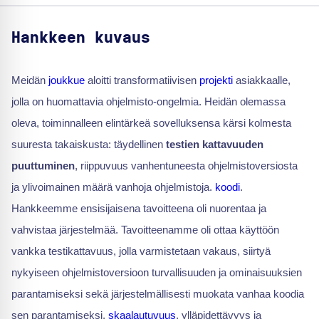
Hankkeen kuvaus
Meidän
joukkue
aloitti transformatiivisen
projekti
asiakkaalle,
jolla on huomattavia ohjelmisto-ongelmia. Heidän olemassa
oleva, toiminnalleen elintärkeä sovelluksensa kärsi kolmesta
suuresta takaiskusta: täydellinen
testien kattavuuden
puuttuminen
, riippuvuus vanhentuneesta ohjelmistoversiosta
ja ylivoimainen määrä vanhoja ohjelmistoja.
koodi
.
Hankkeemme ensisijaisena tavoitteena oli nuorentaa ja
vahvistaa järjestelmää. Tavoitteenamme oli ottaa käyttöön
vankka testikattavuus, jolla varmistetaan vakaus, siirtyä
nykyiseen ohjelmistoversioon turvallisuuden ja ominaisuuksien
parantamiseksi sekä järjestelmällisesti muokata vanhaa koodia
sen parantamiseksi.
skaalautuvuus
, ylläpidettävyys ja