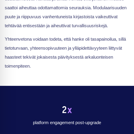
saattoi aiheuttaa odottamattomia seurauksia. Modulaarisuuden
puute ja riippuvuus vanhentuneista kirjastoista vaikeuttivat
tehtävää entisestään ja aiheuttivat turvallisuusriskejä.
Yhteenvetona voidaan todeta, että hanke oli tasapainoilua, sillä
tietoturvaan, yhteensopivuuteen ja ylläpidettävyyteen liittyvät
haasteet tekivät jokaisesta päivityksestä arkaluonteisen
toimenpiteen.
2
x
platform engagement post-upgrade