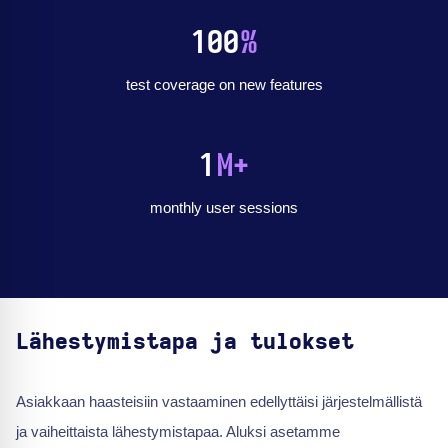
100
%
test coverage on new features
1
M+
monthly user sessions
Lähestymistapa ja tulokset
Asiakkaan haasteisiin vastaaminen edellyttäisi järjestelmällistä
ja vaiheittaista lähestymistapaa. Aluksi asetamme