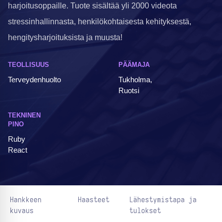
harjoitusoppaille. Tuote sisältää yli 2000 videota
stressinhallinnasta, henkilökohtaisesta kehityksestä,
hengitysharjoituksista ja muusta!
TEOLLISUUS
PÄÄMAJA
Terveydenhuolto
Tukholma,
Ruotsi
TEKNINEN
PINO
Ruby
React
Hankkeen
Haasteet
Lähestymistapa ja
kuvaus
tulokset