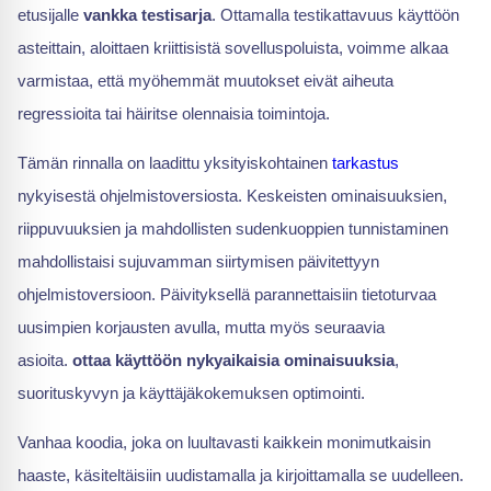
etusijalle
vankka testisarja
. Ottamalla testikattavuus käyttöön
asteittain, aloittaen kriittisistä sovelluspoluista, voimme alkaa
varmistaa, että myöhemmät muutokset eivät aiheuta
regressioita tai häiritse olennaisia toimintoja.
Tämän rinnalla on laadittu yksityiskohtainen
tarkastus
nykyisestä ohjelmistoversiosta. Keskeisten ominaisuuksien,
riippuvuuksien ja mahdollisten sudenkuoppien tunnistaminen
mahdollistaisi sujuvamman siirtymisen päivitettyyn
ohjelmistoversioon. Päivityksellä parannettaisiin tietoturvaa
uusimpien korjausten avulla, mutta myös seuraavia
asioita.
ottaa käyttöön nykyaikaisia ominaisuuksia
,
suorituskyvyn ja käyttäjäkokemuksen optimointi.
Vanhaa koodia, joka on luultavasti kaikkein monimutkaisin
haaste, käsiteltäisiin uudistamalla ja kirjoittamalla se uudelleen.