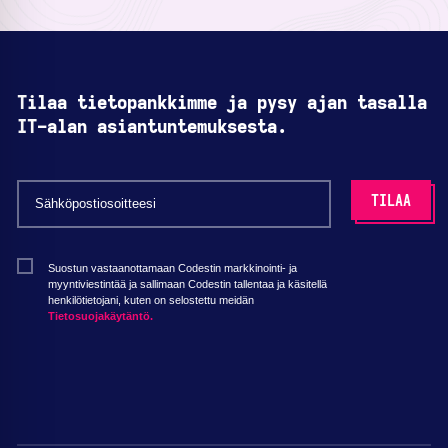
Tilaa tietopankkimme ja pysy ajan tasalla
IT-alan asiantuntemuksesta.
Suostun vastaanottamaan Codestin markkinointi- ja
myyntiviestintää ja sallimaan Codestin tallentaa ja käsitellä
henkilötietojani, kuten on selostettu meidän
Tietosuojakäytäntö.