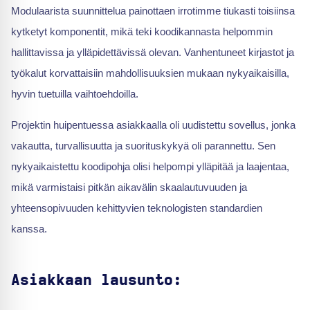
Modulaarista suunnittelua painottaen irrotimme tiukasti toisiinsa
kytketyt komponentit, mikä teki koodikannasta helpommin
hallittavissa ja ylläpidettävissä olevan. Vanhentuneet kirjastot ja
työkalut korvattaisiin mahdollisuuksien mukaan nykyaikaisilla,
hyvin tuetuilla vaihtoehdoilla.
Projektin huipentuessa asiakkaalla oli uudistettu sovellus, jonka
vakautta, turvallisuutta ja suorituskykyä oli parannettu. Sen
nykyaikaistettu koodipohja olisi helpompi ylläpitää ja laajentaa,
mikä varmistaisi pitkän aikavälin skaalautuvuuden ja
yhteensopivuuden kehittyvien teknologisten standardien
kanssa.
Asiakkaan lausunto: