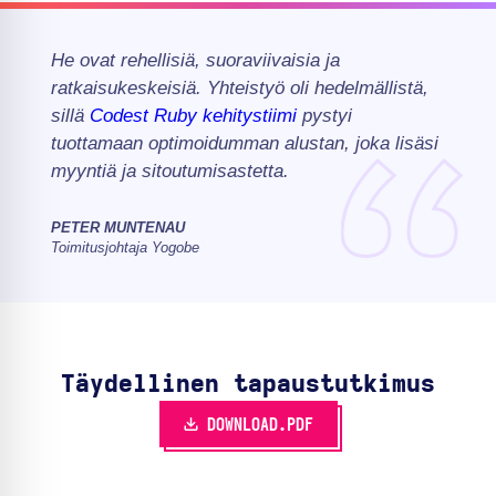
He ovat rehellisiä, suoraviivaisia ja
ratkaisukeskeisiä. Yhteistyö oli hedelmällistä,
sillä
Codest
Ruby
kehitystiimi
pystyi
tuottamaan optimoidumman alustan, joka lisäsi
myyntiä ja sitoutumisastetta.
PETER MUNTENAU
Toimitusjohtaja Yogobe
Täydellinen tapaustutkimus
DOWNLOAD.PDF