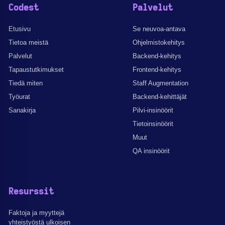
Codest
Palvelut
Etusivu
Se neuvoa-antava
Tietoa meistä
Ohjelmistokehitys
Palvelut
Backend-kehitys
Tapaustutkimukset
Frontend-kehitys
Tiedä miten
Staff Augmentation
Työurat
Backend-kehittäjät
Sanakirja
Pilvi-insinöörit
Tietoinsinöörit
Muut
QA insinöörit
Resurssit
Faktoja ja myyttejä
yhteistyöstä ulkoisen