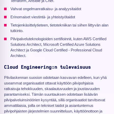
Terraform, Ansible ja Chef.
Vahvat ongelmanratkaisu- ja analyysitaidot
Erinomaiset viestintä- ja yhteistyötaidot
Tietojenkäsittelytieteen, tietotekniikan tai siihen liittyvän alan
tutkinto.
Pilvipalveluteknologioiden sertifioinnit, kuten AWS Certified
Solutions Architect, Microsoft Certified Azure Solutions
Architect ja Google Cloud Certified - Professional Cloud
Architect.
Cloud Engineering:n tulevaisuus
Pilvilaskennan suosion odotetaan kasvavan edelleen, kun yhä
useammat organisaatiot ottavat käyttöön pilvipohjaisia
ratkaisuja tehokkuuden, skaalautuvuuden ja joustavuuden
parantamiseksi. Tämän suuntauksen odotetaan lisäävän
pilvipalveluinsinöörien kysyntää, sillä organisaatiot tarvitsevat
ammattilaisia, joilla on tekniset taidot ja asiantuntemus
pilvipohjaisten järjestelmien suunnitteluun, käyttöönottoon ja