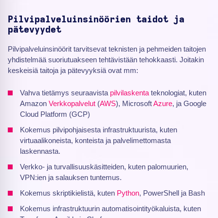
Pilvipalveluinsinöörien taidot ja
pätevyydet
Pilvipalveluinsinöörit tarvitsevat teknisten ja pehmeiden taitojen
yhdistelmää suoriutuakseen tehtävistään tehokkaasti. Joitakin
keskeisiä taitoja ja pätevyyksiä ovat mm:
Vahva tietämys seuraavista
pilvilaskenta
teknologiat, kuten
Amazon
Verkkopalvelut
(
AWS
), Microsoft
Azure
, ja Google
Cloud Platform (GCP)
Kokemus pilvipohjaisesta infrastruktuurista, kuten
virtuaalikoneista, konteista ja palvelimettomasta
laskennasta.
Verkko- ja turvallisuuskäsitteiden, kuten palomuurien,
VPN:ien ja salauksen tuntemus.
Kokemus skriptikielistä, kuten
Python
, PowerShell ja Bash
Kokemus infrastruktuurin automatisointityökaluista, kuten