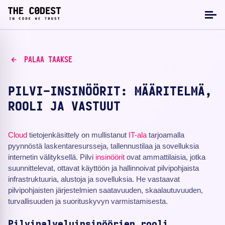
PALAA TAAKSE
PILVI-INSINÖÖRIT: MÄÄRITELMÄ,
ROOLI JA VASTUUT
Cloud
tietojenkäsittely on mullistanut
IT-ala
tarjoamalla
pyynnöstä laskentaresursseja, tallennustilaa ja sovelluksia
internetin välityksellä. Pilvi
insinöörit
ovat ammattilaisia, jotka
suunnittelevat, ottavat käyttöön ja hallinnoivat pilvipohjaista
infrastruktuuria, alustoja ja sovelluksia. He vastaavat
pilvipohjaisten järjestelmien saatavuuden, skaalautuvuuden,
turvallisuuden ja suorituskyvyn varmistamisesta.
Pilvipalveluinsinöörien rooli