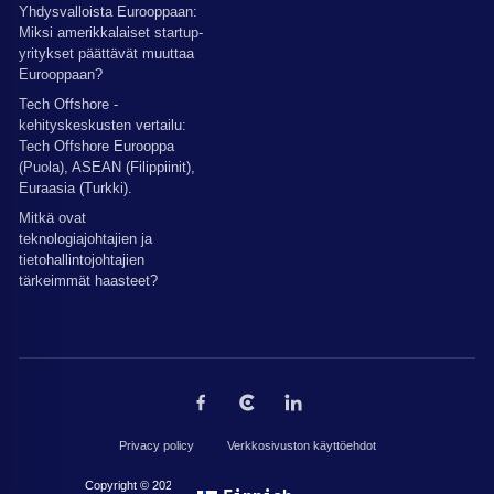
Yhdysvalloista Eurooppaan:
Miksi amerikkalaiset startup-
yritykset päättävät muuttaa
Eurooppaan?
Tech Offshore -
kehityskeskusten vertailu:
Tech Offshore Eurooppa
(Puola), ASEAN (Filippiinit),
Euraasia (Turkki).
Mitkä ovat
teknologiajohtajien ja
tietohallintojohtajien
tärkeimmät haasteet?
Privacy policy
Verkkosivuston käyttöehdot
Copyright © 2026 by The Codest. Kaikki oikeudet pidätetään.