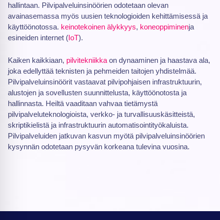
hallintaan. Pilvipalveluinsinöörien odotetaan olevan
avainasemassa myös uusien teknologioiden kehittämisessä ja
käyttöönotossa.
keinotekoinen älykkyys
,
koneoppiminen
ja
esineiden internet (
IoT
).
Kaiken kaikkiaan,
pilvitekniikka
on dynaaminen ja haastava ala,
joka edellyttää teknisten ja pehmeiden taitojen yhdistelmää.
Pilvipalveluinsinöörit vastaavat pilvipohjaisen infrastruktuurin,
alustojen ja sovellusten suunnittelusta, käyttöönotosta ja
hallinnasta. Heiltä vaaditaan vahvaa tietämystä
pilvipalveluteknologioista, verkko- ja turvallisuuskäsitteistä,
skriptikielistä ja infrastruktuurin automatisointityökaluista.
Pilvipalveluiden jatkuvan kasvun myötä pilvipalveluinsinöörien
kysynnän odotetaan pysyvän korkeana tulevina vuosina.