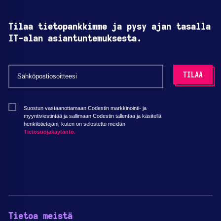
Tilaa tietopankkimme ja pysy ajan tasalla
IT-alan asiantuntemuksesta.
Suostun vastaanottamaan Codestin markkinointi- ja
myyntiviestintää ja sallimaan Codestin tallentaa ja käsitellä
henkilötietojani, kuten on selostettu meidän
Tietosuojakäytäntö.
Tietoa meistä