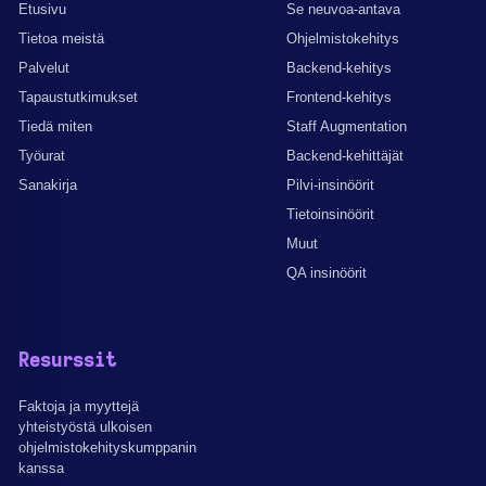
Etusivu
Se neuvoa-antava
Tietoa meistä
Ohjelmistokehitys
Palvelut
Backend-kehitys
Tapaustutkimukset
Frontend-kehitys
Tiedä miten
Staff Augmentation
Työurat
Backend-kehittäjät
Sanakirja
Pilvi-insinöörit
Tietoinsinöörit
Muut
QA insinöörit
Resurssit
Faktoja ja myyttejä
yhteistyöstä ulkoisen
ohjelmistokehityskumppanin
kanssa