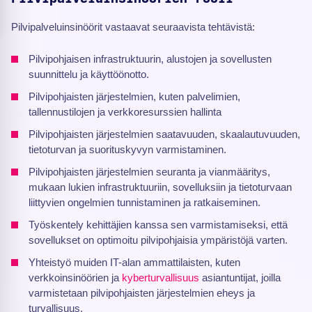
Pilvipalveluinsinöörit vastaavat seuraavista tehtävistä:
Pilvipohjaisen infrastruktuurin, alustojen ja sovellusten
suunnittelu ja käyttöönotto.
Pilvipohjaisten järjestelmien, kuten palvelimien,
tallennustilojen ja verkkoresurssien hallinta
Pilvipohjaisten järjestelmien saatavuuden, skaalautuvuuden,
tietoturvan ja suorituskyvyn varmistaminen.
Pilvipohjaisten järjestelmien seuranta ja vianmääritys,
mukaan lukien infrastruktuuriin, sovelluksiin ja tietoturvaan
liittyvien ongelmien tunnistaminen ja ratkaiseminen.
Työskentely kehittäjien kanssa sen varmistamiseksi, että
sovellukset on optimoitu pilvipohjaisia ympäristöjä varten.
Yhteistyö muiden IT-alan ammattilaisten, kuten
verkkoinsinöörien ja
kyberturvallisuus
asiantuntijat, joilla
varmistetaan pilvipohjaisten järjestelmien eheys ja
turvallisuus.