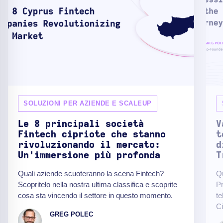
SOLUZIONI PER AZIENDE E SCALEUP
Le 8 principali società
V
Fintech cipriote che stanno
t
rivoluzionando il mercato:
d
Un'immersione più profonda
T
Quali aziende scuoteranno la scena Fintech?
Q
Scopritelo nella nostra ultima classifica e scoprite
Pr
cosa sta vincendo il settore in questo momento.
te
Ci
GREG POLEC