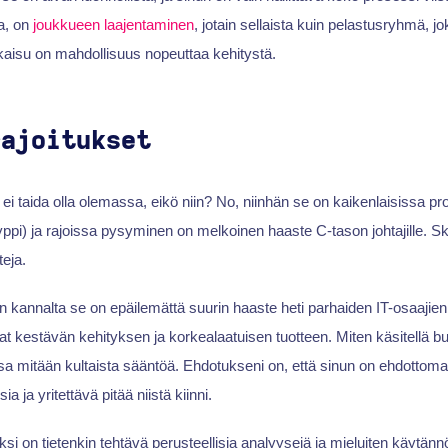
ta, on
joukkueen laajentaminen
, jotain sellaista kuin pelastusryhmä, jo
atkaisu on mahdollisuus nopeuttaa kehitystä.
rajoitukset
a ei taida olla olemassa, eikö niin? No, niinhän se on kaikenlaisissa pro
ppi) ja rajoissa pysyminen on melkoinen haaste C-tason johtajille. Sk
teja.
 kannalta se on epäilemättä suurin haaste heti parhaiden IT-osaajie
at kestävän kehityksen ja korkealaatuisen tuotteen. Miten käsitellä budj
a mitään kultaista sääntöä. Ehdotukseni on, että sinun on ehdottoma
sia ja yritettävä pitää niistä kiinni.
ksi on tietenkin tehtävä perusteellisia analyysejä ja mieluiten käytä