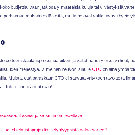
oko budjettia, vaan jätä osa ylimääräisiä kuluja tai viivästyksiä varte
na parhaansa mukaan estää niitä, mutta ne ovat valitettavasti hyvin yle
to
stotuotteen skaalausprosessia oikein ja vältät nämä yleiset virheet, n
ollisuuden menestyä. Viimeinen neuvoni sinulle
CTO
on aina ympäröid
illa. Muista, että paraskaan CTO ei saavuta yrityksen tavoitteita ilma
a. Joten... onnea matkaan!
ksassa: 3 asiaa, jotka sinun on tiedettävä
itset ohjelmistoprojektisi tietyntyyppistä dataa varten?