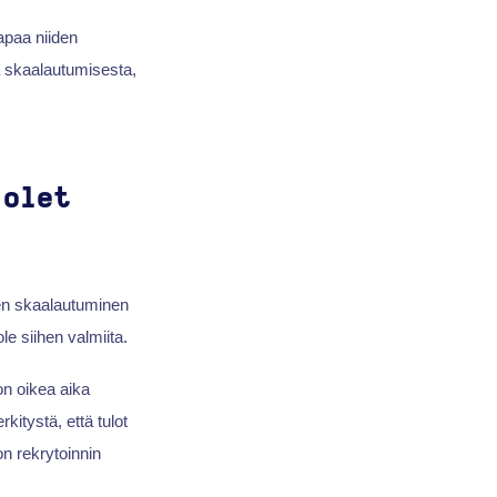
apaa niiden
ta skaalautumisesta,
 olet
nen skaalautuminen
ole siihen valmiita.
on oikea aika
kitystä, että tulot
on rekrytoinnin