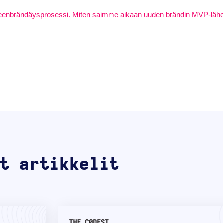
leenbrändäysprosessi. Miten saimme aikaan uuden brändin MVP-läh
t artikkelit