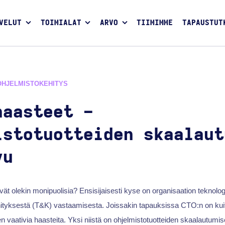
VELUT
TOIMIALAT
ARVO
TIIMIMME
TAPAUSTUT
OHJELMISTOKEHITYS
haasteet -
istotuotteiden skaalaut
vu
ät olekin monipuolisia? Ensisijaisesti kyse on organisaation teknolog
hityksestä (T&K) vastaamisesta. Joissakin tapauksissa CTO:n on kui
sen vaativia haasteita. Yksi niistä on ohjelmistotuotteiden skaalautumis