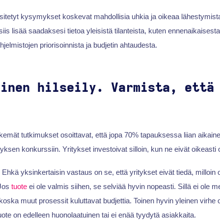
itetyt kysymykset koskevat mahdollisia uhkia ja oikeaa lähestymist
siis lisää saadaksesi tietoa yleisistä tilanteista, kuten ennenaikaises
hjelmistojen priorisoinnista ja budjetin ahtaudesta.
ainen hilseily. Varmista, että
emät tutkimukset osoittavat, että jopa 70% tapauksessa liian aikai
yksen konkurssiin. Yritykset investoivat silloin, kun ne eivät oikeasti 
Ehkä yksinkertaisin vastaus on se, että yritykset eivät tiedä, milloin 
 Jos
tuote
ei ole valmis siihen, se selviää hyvin nopeasti. Sillä ei ole mer
 koska muut prosessit kuluttavat budjettia. Toinen hyvin yleinen virhe 
uote on edelleen huonolaatuinen tai ei enää tyydytä asiakkaita.