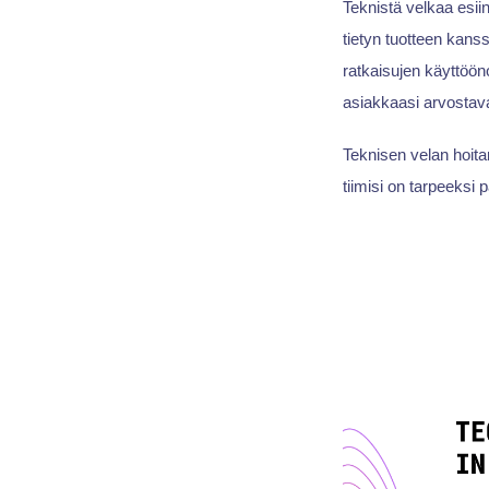
Teknistä velkaa esii
tietyn tuotteen kans
ratkaisujen käyttööno
asiakkaasi arvostav
Teknisen velan hoit
tiimisi on tarpeeksi p