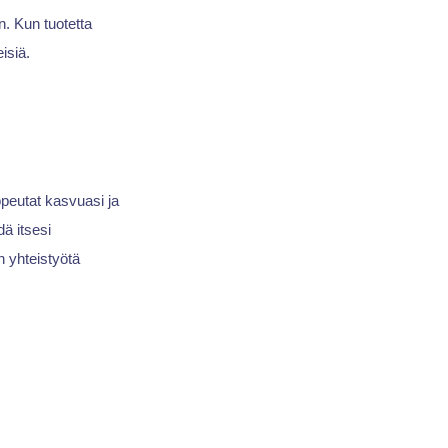
n. Kun tuotetta
isiä.
opeutat kasvuasi ja
ä itsesi
n yhteistyötä