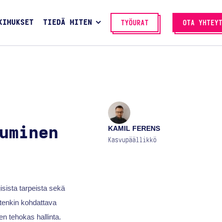
KIMUKSET
TIEDÄ MITEN
TYÖURAT
OTA YHTEY
KAMIL FERENS
uminen
Kasvupäällikkö
isista tarpeista sekä
tenkin kohdattava
en tehokas hallinta.