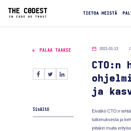
TIETOA MEISTÄ
PAL
2021-01-13
PALAA TAAKSE
CTO:n 
ohjelm
ja kas
Sisältö
Eivätkö CTO:n tehtäv
tutkimuksesta ja ke
joitakin muita erityi