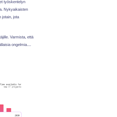
eet työskentelyn
aa. Nykyaikaisten
jotain, jota
äjille. Varmista, että
llaisia ongelmia....