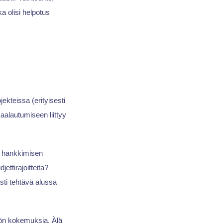
ka olisi helpotus
jekteissa (erityisesti
aalautumiseen liittyy
n hankkimisen
ettirajoitteita?
sti tehtävä alussa
nnön kokemuksia. Älä