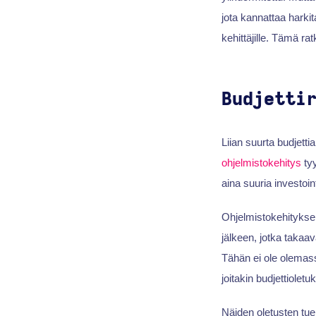
jota kannattaa harki
kehittäjille. Tämä r
Budjetti
Liian suurta budjetti
ohjelmistokehitys
tyy
aina suuria investoin
Ohjelmistokehityksen
jälkeen, jotka takaav
Tähän ei ole olemass
joitakin budjettioletuk
Näiden oletusten tue