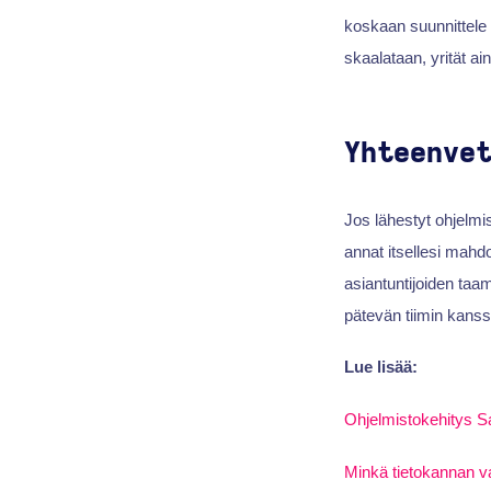
koskaan suunnittele k
skaalataan, yrität ai
Yhteenve
Jos lähestyt ohjelmi
annat itsellesi mahd
asiantuntijoiden taam
pätevän tiimin kanss
Lue lisää:
Ohjelmistokehitys Sa
Minkä tietokannan val