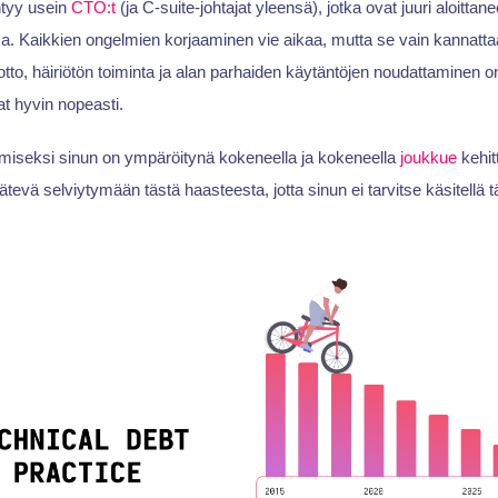
ntyy usein
CTO:t
(ja C-suite-johtajat yleensä), jotka ovat juuri aloittan
sa. Kaikkien ongelmien korjaaminen vie aikaa, mutta se vain kannatt
tto, häiriötön toiminta ja alan parhaiden käytäntöjen noudattaminen on 
at hyvin nopeasti.
amiseksi sinun on ympäröitynä kokeneella ja kokeneella
joukkue
kehitt
ätevä selviytymään tästä haasteesta, jotta sinun ei tarvitse käsitellä tä