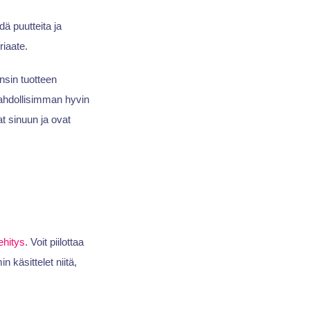
dä puutteita ja
riaate.
nsin tuotteen
mahdollisimman hyvin
at sinuun ja ovat
ehitys
. Voit piilottaa
 käsittelet niitä,