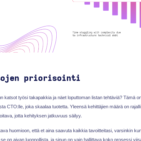
tojen priorisointi
n katsot työsi takapakkia ja näet loputtoman listan tehtäviä? Tämä 
a CTO:lle, joka skaalaa tuotetta. Yleensä kehittäjien määrä on rajalli
isoitava, jotta kehityksen jatkuvuus säilyy.
ttava huomioon, että et aina saavuta kaikkia tavoitteitasi, varsinkin kun
 se on aivan luonnollista, ja sinun on vain hallittava koko prosessi viis