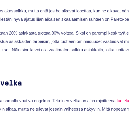
a asiakassalkku, mutta entä jos he alkavat lopettaa, kun he alkavat näh
lestäni hyvä ajatus liian aikaisen skaalaamisen suhteen on Pareto-pe
an 20% asiakasta tuottaa 80% voittoa. Siksi on parempi keskittyä e
ustua asiakkaiden tarpeisiin, jotta tuotteen ominaisuudet vastaisivat 
kset. Näin sinulla voi olla vaatimaton salkku asiakkaita, jotka luottav
 velka
ja samalla vaativa ongelma. Tekninen velka on aina rajoitteena
tuotek
kin aikaa, mutta ne tulevat jossain vaiheessa näkyviin. Mitä nopeammin