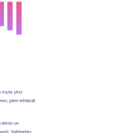
on myös yksi
nen, joten tehtävät
 tiimisi on
aasti. Vaihtoehto,