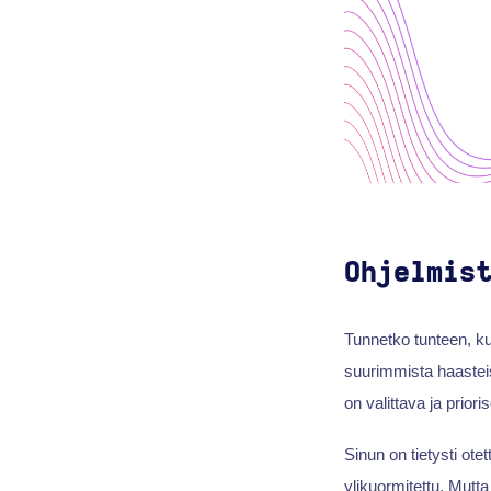
Ohjelmis
Tunnetko tunteen, ku
suurimmista haasteist
on valittava ja prior
Sinun on tietysti ote
ylikuormitettu. Mutta