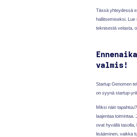
Tässä yhteydessä es
hallitsemiseksi. Lue 
teknisestä velasta, o
Ennenaik
valmis!
Startup Genomen tek
on syynä startup-yrit
Miksi näin tapahtuu? 
laajentaa toimintaa.
ovat hyvällä tasolla,
lisääminen, vaikka t