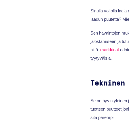
Sinulla voi olla laaj
laadun puutetta? Mie
Sen havaintojen muka
jalostamiseen ja tut
niitä.
markkinat
odotu
tyytyväisiä.
Tekninen
Se on hyvin yleinen 
tuotteen puutteet jon
sitä parempi.