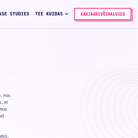
ASE STUDIES
TEE KUIDAS
KARJÄÄRIVÕIMALUSED
e, mis
, et
enus
ud
eks,