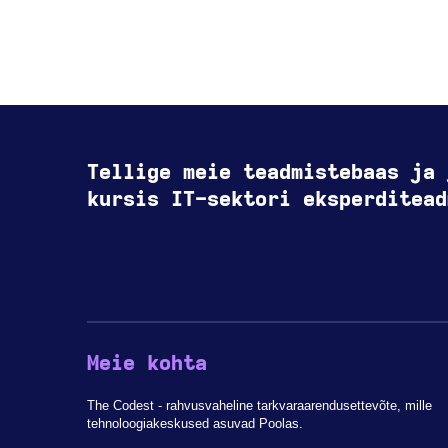
Tellige meie teadmistebaas ja 
kursis IT-sektori eksperditead
Meie kohta
The Codest - rahvusvaheline tarkvaraarendusettevõte, mille
tehnoloogiakeskused asuvad Poolas.