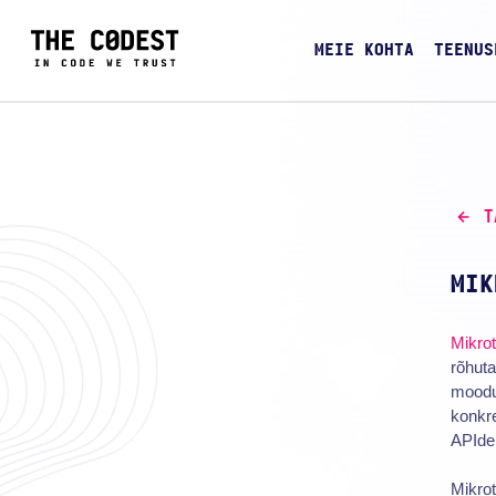
MEIE KOHTA
TEENUS
T
MIK
Mikro
rõhuta
moodu
konkre
APIde
Mikro