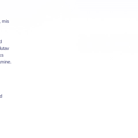
, mis
d
dutav
ks
amine.
d