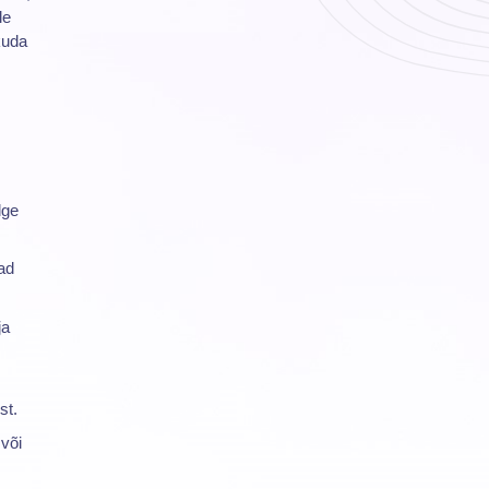
le
kuda
lge
ad
ja
st.
 või