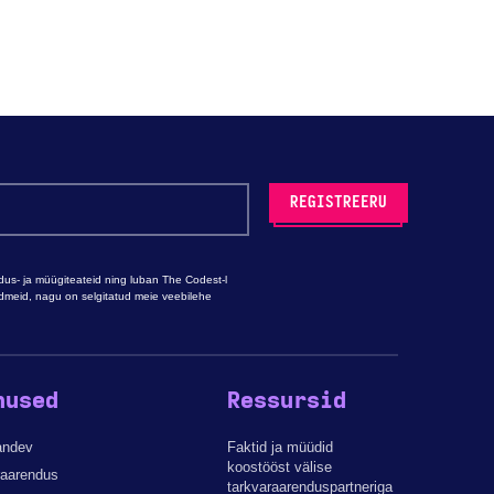
s- ja müügiteateid ning luban The Codest-l
ndmeid, nagu on selgitatud meie veebilehe
nused
Ressursid
andev
Faktid ja müüdid
koostööst välise
raarendus
tarkvaraarenduspartneriga