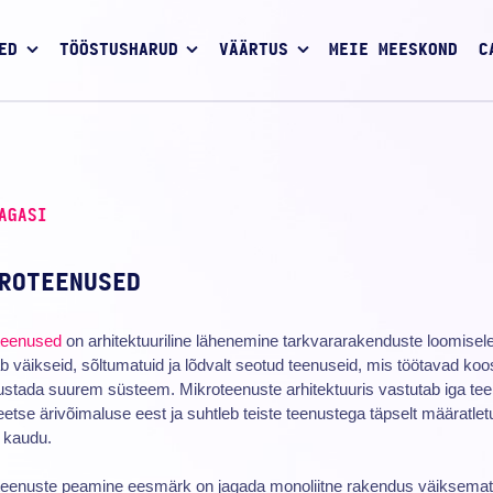
ED
TÖÖSTUSHARUD
VÄÄRTUS
MEIE MEESKOND
C
AGASI
ROTEENUSED
teenused
on arhitektuuriline lähenemine tarkvararakenduste loomisel
b väikseid, sõltumatuid ja lõdvalt seotud teenuseid, mis töötavad koos
stada suurem süsteem. Mikroteenuste arhitektuuris vastutab iga te
etse ärivõimaluse eest ja suhtleb teiste teenustega täpselt määratlet
 kaudu.
teenuste peamine eesmärk on jagada monoliitne rakendus väiksemat