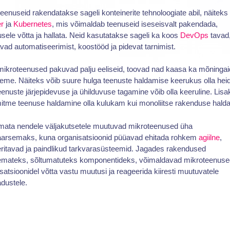
eenuseid rakendatakse sageli konteinerite tehnoloogiate abil, näiteks
r
ja
Kubernetes
, mis võimaldab teenuseid iseseisvalt pakendada,
sele võtta ja hallata. Neid kasutatakse sageli ka koos
DevOps
tavad
vad automatiseerimist, koostööd ja pidevat tarnimist.
mikroteenused pakuvad palju eeliseid, toovad nad kaasa ka mõningai
eme. Näiteks võib suure hulga teenuste haldamise keerukus olla hei
eenuste järjepidevuse ja ühilduvuse tagamine võib olla keeruline. Lisa
itme teenuse haldamine olla kulukam kui monoliitse rakenduse hald
mata nendele väljakutsetele muutuvad mikroteenused üha
aarsemaks, kuna organisatsioonid püüavad ehitada rohkem
agiilne
,
ritavad ja paindlikud tarkvarasüsteemid. Jagades rakendused
emateks, sõltumatuteks komponentideks, võimaldavad mikroteenuse
satsioonidel võtta vastu muutusi ja reageerida kiiresti muutuvatele
adustele.