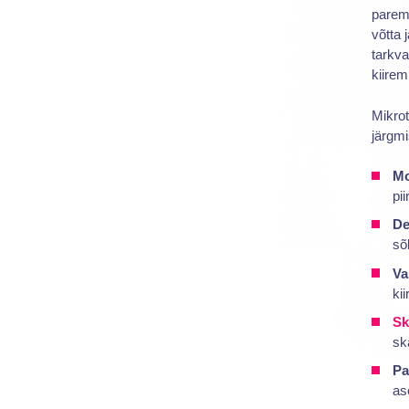
paremi
võtta 
tarkva
kiirem
Mikrot
järgmi
Mo
pi
De
sõ
Va
kii
Sk
sk
Pa
as