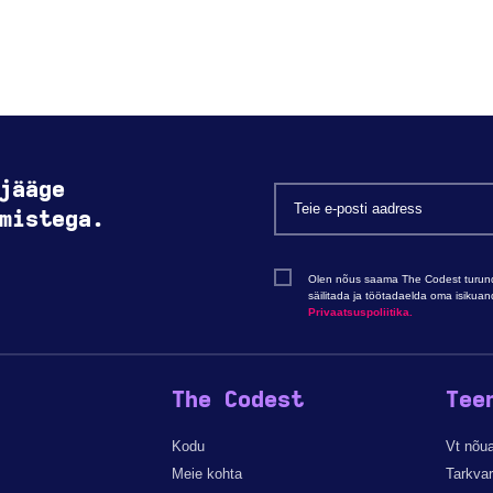
jääge
mistega.
Olen nõus saama The Codest turundu
säilitada ja töötadaelda oma isikua
Privaatsuspoliitika.
The Codest
Tee
Kodu
Vt nõu
Meie kohta
Tarkva