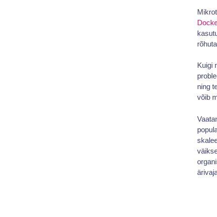
Mikrot
Docke
kasutu
rõhuta
Kuigi 
proble
ning t
võib m
Vaata
popul
skalee
väiks
organi
ärivaj