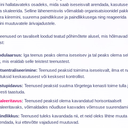
ni hallatavateks osadeks, mida saab iseseisvalt arendada, kasutuse
ja skaleerida. Selline lähenemisviis võimaldab organisatsioonidel pak
ra kiiremini, suurema paindlikkuse ja paindlikkusega ning reageerida
ini muutuvatele ärivajadustele.
eenused on tavaliselt loodud teatud põhimõtete alusel, mis hõlmavad
st:
dulaarsus:
Iga teenus peaks olema iseseisev ja tal peaks olema se
ir, mis eraldab selle teistest teenustest.
tsentraliseerimine:
Teenused peaksid toimima iseseisvalt, ilma et n
ltuksid keskasutusest või kesksest kontrollist.
stupidavus:
Teenused peaksid suutma tõrgetega kenasti toime tulla 
resti taastuda.
aleeritavus
:
Teenused peaksid olema kavandatud horisontaalselt
aleeritavaks, võimaldades nõudluse kasvades võimsuse suurendami
indlikkus:
Teenused tuleks kavandada nii, et neid oleks lihtne muuta
endada, kui ettevõtte vajadused muutuvad.