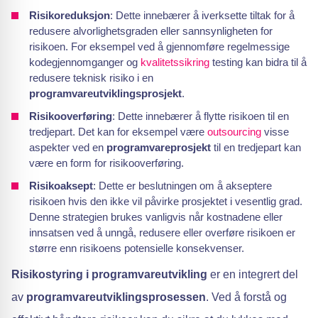
Risikoreduksjon
: Dette innebærer å iverksette tiltak for å
redusere alvorlighetsgraden eller sannsynligheten for
risikoen. For eksempel ved å gjennomføre regelmessige
kodegjennomganger og
kvalitetssikring
testing kan bidra til å
redusere teknisk risiko i en
programvareutviklingsprosjekt
.
Risikooverføring
: Dette innebærer å flytte risikoen til en
tredjepart. Det kan for eksempel være
outsourcing
visse
aspekter ved en
programvareprosjekt
til en tredjepart kan
være en form for risikooverføring.
Risikoaksept
: Dette er beslutningen om å akseptere
risikoen hvis den ikke vil påvirke prosjektet i vesentlig grad.
Denne strategien brukes vanligvis når kostnadene eller
innsatsen ved å unngå, redusere eller overføre risikoen er
større enn risikoens potensielle konsekvenser.
Risikostyring i programvareutvikling
er en integrert del
av
programvareutviklingsprosessen
. Ved å forstå og