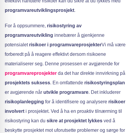
effektivt håndtere risikoer kan du sikre at du lykkes med
programvareutviklingsprosjekt
.
For å oppsummere,
risikostyring av
programvareutvikling
innebærer å gjenkjenne
potensialet
risikoer i programvareprosjekter
Vi må være
forberedt på å reagere effektivt dersom risikoene
materialiserer seg. Denne prosessen er avgjørende for
programvareprosjekter
da det har direkte innvirkning på
prosjektets suksess
. En omfattende
risikostyringsplan
er avgjørende når
utvikle programvare
. Det inkluderer
risikoplanlegging
for å identifisere og analysere
risikoer
involvert
i prosjektet. Ved å ha en proaktiv tilnærming til
risikostyring kan du
sikre at prosjektet lykkes
ved å
beskytte prosjektet mot uforutsette problemer og sørge for