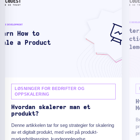
LØSNINGER FOR BEDRIFTER OG
OPPSKALERING
H
Hvordan skalerer man et
M
produkt?
B
Denne artikkelen tar for seg strategier for skalering
pr
av et digitalt produkt, med vekt på produkt-
pr
markedstilpasning, kundeopplevelse,