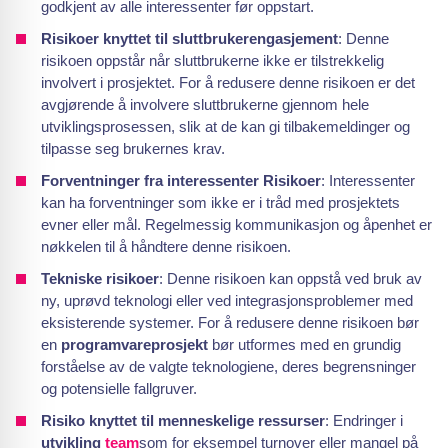
godkjent av alle interessenter før oppstart.
Risikoer knyttet til sluttbrukerengasjement
: Denne
risikoen oppstår når sluttbrukerne ikke er tilstrekkelig
involvert i prosjektet. For å redusere denne risikoen er det
avgjørende å involvere sluttbrukerne gjennom hele
utviklingsprosessen, slik at de kan gi tilbakemeldinger og
tilpasse seg brukernes krav.
Forventninger fra interessenter Risikoer
: Interessenter
kan ha forventninger som ikke er i tråd med prosjektets
evner eller mål. Regelmessig kommunikasjon og åpenhet er
nøkkelen til å håndtere denne risikoen.
Tekniske risikoer
: Denne risikoen kan oppstå ved bruk av
ny, uprøvd teknologi eller ved integrasjonsproblemer med
eksisterende systemer. For å redusere denne risikoen bør
en
programvareprosjekt
bør utformes med en grundig
forståelse av de valgte teknologiene, deres begrensninger
og potensielle fallgruver.
Risiko knyttet til menneskelige ressurser
: Endringer i
utvikling
team
som for eksempel turnover eller mangel på