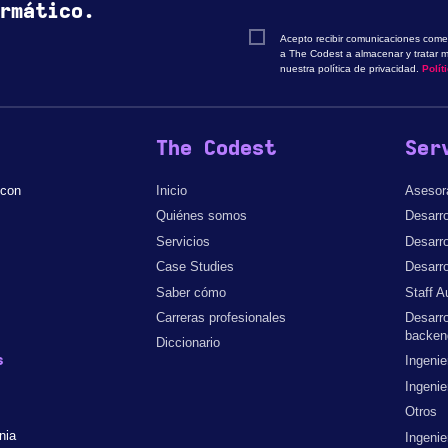
rmático.
Acepto recibir comunicaciones comer
a The Codest a almacenar y tratar m
nuestra política de privacidad.
Polít
The Codest
Ser
 con
Inicio
Asesor
Quiénes somos
Desarro
Servicios
Desarro
Case Studies
Desarro
Saber cómo
Staff A
Carreras profesionales
Desarro
backen
Diccionario
s
Ingenie
Ingenie
Otros
nia
Ingenie