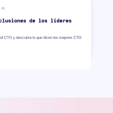
 #1
ANTI
clusiones de los líderes
Ma
es
roof CTO y descubra lo que dicen los mejores CTO
Repro
Viliu