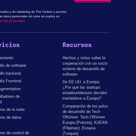
ciales y de marketing de The Codest y autorizo
is datos personales tal como se explica en
ica de privacidad.
vicios
Recursos
amiento
Hechos y mitos sobre la
cooperación con un socio
llo de software
externo de desarrollo de
llo backend
software
llo Frontend
De EE.UU. a Europa:
¿Por qué las startups
ugmentation
estadounidenses deciden
lladores de
trasladarse a Europa?
d
Comparación de los polos
ros de la nube
de desarrollo de Tech
Offshore: Tech Offshore
ros de datos
Europa (Polonia), ASEAN
(Filipinas), Eurasia
ros de control de
(Turquía)