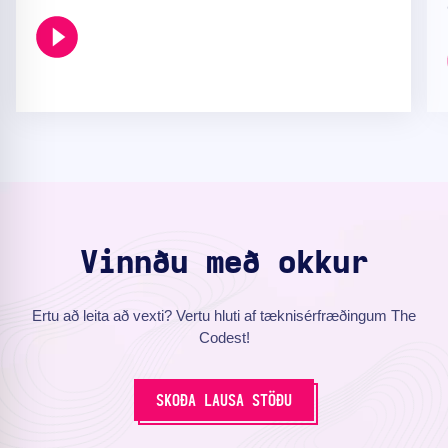
Vinnðu með okkur
Ertu að leita að vexti? Vertu hluti af tæknisérfræðingum The
Codest!
SKOÐA LAUSA STÖÐU