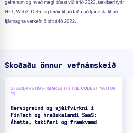
geiranum og hvað megi búast við árið 2022, tækifæri fyrir
NFT, Web3, DeFi, og leiðir til að laða að fjárfesta til að
fjármagna verkefnið þitt árið 2022.
Skoðaðu önnur vefnámskeið
STÆRÐARSTIGSTÍMAR EFTIR THE CODEST ÞÁTTUR
#1
Gervigreind og sjálfvirkni í
FinTech og hraðskalandi SaaS:
Áhætta, tækifæri og framkvæmd