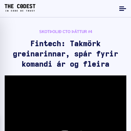
SKOTÞOLIÐ CTO ÞÁTTUR #4
Fintech: Takmörk
greinarinnar, spár fyrir
komandi ár og fleira