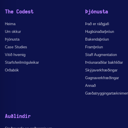
The Codest
Þjónusta
Heima
Það er ráðgjafi
Um okkur
Hugbúnaðarþróun
Þjónusta
Bakendaþróun
Case Studies
Framþróun
Vitið hvernig
Staff Augmentation
Starfsferilmöguleikar
Þróunaraðilar bakhliðar
Orðabók
Skýjaverkfræðingar
Gagnaverkfræðingar
Annað
Gæðatryggingartæknime
Auðlindir