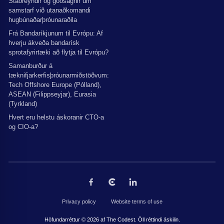
Staðreyndir og goðsagnir um
samstarf við utanaðkomandi
hugbúnaðarþróunaraðila
Frá Bandaríkjunum til Evrópu: Af
hverju ákveða bandarísk
sprotafyrirtæki að flytja til Evrópu?
Samanburður á
tæknifjarkerfisþróunarmiðstöðvum:
Tech Offshore Europe (Pólland),
ASEAN (Filippseyjar), Eurasia
(Tyrkland)
Hvert eru helstu áskoranir CTO-a
og CIO-a?
Privacy policy
Website terms of use
Höfundarréttur © 2026 af The Codest. Öll réttindi áskilin.