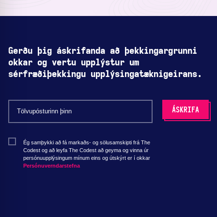
Gerðu þig áskrifanda að þekkingargrunni
okkar og vertu upplýstur um
sérfræðiþekkingu upplýsingatæknigeirans.
Ég samþykki að fá markaðs- og sölusamskipti frá The
Codest og að leyfa The Codest að geyma og vinna úr
persónuupplýsingum mínum eins og útskýrt er í okkar
Persónuverndarstefna