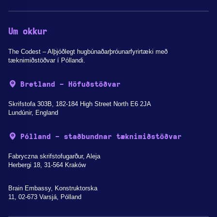
Um okkur
The Codest – Alþjóðlegt hugbúnaðarþróunarfyrirtæki með
tæknimiðstöðvar í Póllandi.
Bretland - Höfuðstöðvar
Skrifstofa 303B, 182-184 High Street North E6 2JA
Lundúnir, England
Pólland - staðbundnar tæknimiðstöðvar
Fabryczna skrifstofugarður, Aleja
Herbergi 18, 31-564 Kraków
Brain Embassy, Konstruktorska
11, 02-673 Varsjá, Pólland