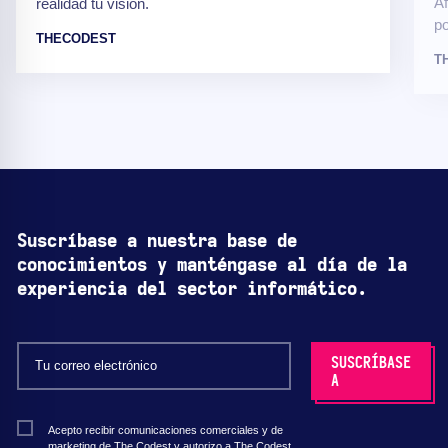
Áf
realidad tu visión.
po
THECODEST
T
Suscríbase a nuestra base de
conocimientos y manténgase al día de la
experiencia del sector informático.
Acepto recibir comunicaciones comerciales y de
marketing de The Codest y autorizo a The Codest