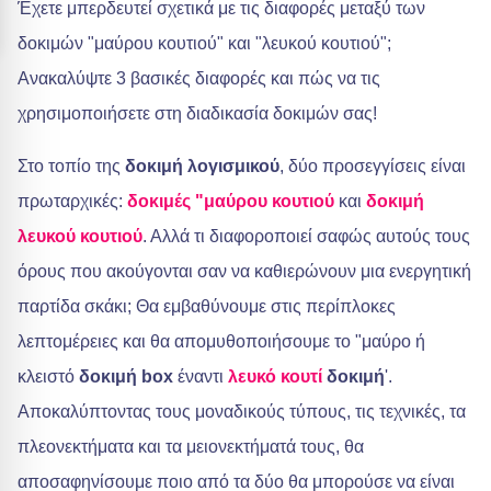
Έχετε μπερδευτεί σχετικά με τις διαφορές μεταξύ των
δοκιμών "μαύρου κουτιού" και "λευκού κουτιού";
Ανακαλύψτε 3 βασικές διαφορές και πώς να τις
χρησιμοποιήσετε στη διαδικασία δοκιμών σας!
Στο τοπίο της
δοκιμή λογισμικού
, δύο προσεγγίσεις είναι
πρωταρχικές:
δοκιμές "μαύρου κουτιού
και
δοκιμή
λευκού κουτιού
. Αλλά τι διαφοροποιεί σαφώς αυτούς τους
όρους που ακούγονται σαν να καθιερώνουν μια ενεργητική
παρτίδα σκάκι; Θα εμβαθύνουμε στις περίπλοκες
λεπτομέρειες και θα απομυθοποιήσουμε το "μαύρο ή
κλειστό
δοκιμή box
έναντι
λευκό κουτί
δοκιμή
'.
Αποκαλύπτοντας τους μοναδικούς τύπους, τις τεχνικές, τα
πλεονεκτήματα και τα μειονεκτήματά τους, θα
αποσαφηνίσουμε ποιο από τα δύο θα μπορούσε να είναι