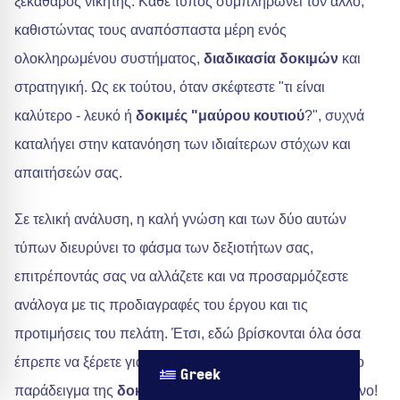
ξεκάθαρος νικητής. Κάθε τύπος συμπληρώνει τον άλλο,
καθιστώντας τους αναπόσπαστα μέρη ενός
ολοκληρωμένου συστήματος,
διαδικασία δοκιμών
και
στρατηγική. Ως εκ τούτου, όταν σκέφτεστε "τι είναι
καλύτερο - λευκό ή
δοκιμές "μαύρου κουτιού
?", συχνά
καταλήγει στην κατανόηση των ιδιαίτερων στόχων και
απαιτήσεών σας.
Σε τελική ανάλυση, η καλή γνώση και των δύο αυτών
τύπων διευρύνει το φάσμα των δεξιοτήτων σας,
επιτρέποντάς σας να αλλάζετε και να προσαρμόζεστε
ανάλογα με τις προδιαγραφές του έργου και τις
προτιμήσεις του πελάτη. Έτσι, εδώ βρίσκονται όλα όσα
έπρεπε να ξέρετε για τη δοκιμή blackbox σε σχέση με το
Greek
παράδειγμα της
δοκιμή λευκού κουτιού
τέλεια τυλιγμένο!