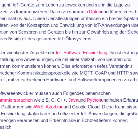
 geht, IoT-Geräte zum Leben zu erwecken und sie in die Lage zu
tzen, zu kommunizieren, Daten zu sammeln
Daten
und führen versch
en nahtlos aus. Diese Dienstleistungen umfassen ein breites Spekt
täten, von der Konzeption und Entwicklung von IoT-Anwendungen übe
ation von Sensoren und Geräten bis hin zur Gewährleistung der Siche
uverlässigkeit des gesamten IoT-Ökosystems.
der wichtigsten Aspekte der
IoT-Software-Entwicklung
Dienstleistunge
stellung von Anwendungen, die mit einer Vielzahl von Geräten und
ormen kommunizieren können. Dies erfordert ein tiefes Verständnis
hiedener Kommunikationsprotokolle wie MQTT, CoAP und HTTP sowi
keit, mit verschiedenen Hardware- und Softwarekomponenten zu arbe
oftwareentwickler müssen auch Folgendes beherrschen
ammiersprachen
wie z.B. C, C++,
Java
und
Python
und haben Erfahru
Plattformen wie
AWS
,
Azurblau
und Google Cloud. Diese Kenntnisse
e Entwicklung skalierbarer und effizienter IoT-Anwendungen, die groß
engen verarbeiten und Erkenntnisse in Echtzeit liefern können,
sslich.