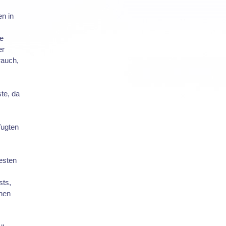
n in
ie
er
rauch,
te, da
fugten
esten
sts,
nen