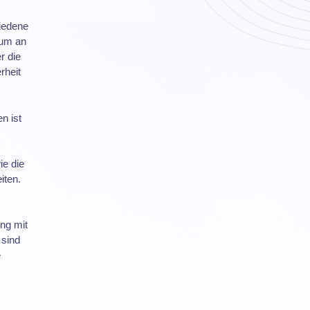
iedene
rum an
r die
rheit
n ist
e die
iten.
ng mit
 sind
e