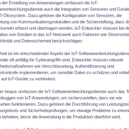
 der Erstellung von Anwendungen umfassen die IoT-
reentwicklungsdienste auch die Integration von Sensoren und Geräte
oT-Ökosystem. Dazu gehören die Konfiguration von Sensoren, die
htung von Kommunikationsprotokollen und die Sicherstellung, dass d
korrekt erfasst und übertragen werden. IoT-Entwickler müssen bei d
ation von Geräten in das IoT-Netzwerk auch Faktoren wie Stromverb
tivität und Datensicherheit berücksichtigen.
heit ist ein entscheidender Aspekt der IoT-Softwareentwicklungsdiens
räte oft anfällig für Cyberangriffe sind. Entwickler müssen robuste
rheitsmaßnahmen wie Verschlüsselung, Authentifizierung und
fskontrolle implementieren, um sensible Daten zu schützen und unbe
f auf IoT-Geräte zu verhindern.
er hinaus umfassen die IoT-Softwareentwicklungsdienste auch das T
ebuggen von IoT-Anwendungen, um sicherzustellen, dass sie wie
ehen funktionieren. Dazu gehören die Durchführung von Leistungste
tungstests und Sicherheitsprüfungen, um etwaige Probleme zu erken
 beheben, bevor die Anwendung in die Produktion überführt wird.