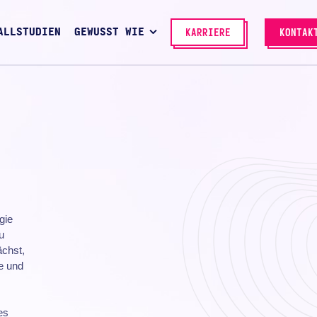
ALLSTUDIEN
GEWUSST WIE
KARRIERE
KONTAK
gie
u
ächst,
e und
es