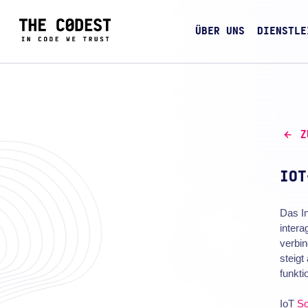
ÜBER UNS
DIENSTLE
Z
IOT
Das In
intera
verbin
steigt
funkti
IoT
So