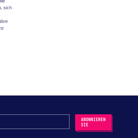
lle
, sich
tive
enz