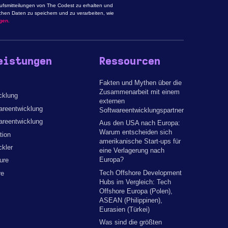
aufsmitteilungen von The Codest zu erhalten und
chen Daten zu speichern und zu verarbeiten, wie
gen.
eistungen
Ressourcen
Fakten und Mythen über die
Zusammenarbeit mit einem
cklung
externen
reentwicklung
Softwareentwicklungspartner
areentwicklung
Aus den USA nach Europa:
Warum entscheiden sich
tion
amerikanische Start-ups für
kler
eine Verlagerung nach
Europa?
ure
Tech Offshore Development
re
Hubs im Vergleich: Tech
Offshore Europa (Polen),
ASEAN (Philippinen),
Eurasien (Türkei)
Was sind die größten