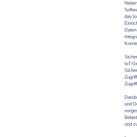
Neben
Softwa
das I
Einric
Daten 
Integr
Konnek
Sicher
IoT-Ge
Siche
Zugrif
Zugrif
Darüb
und D
vorges
Belas
und zu