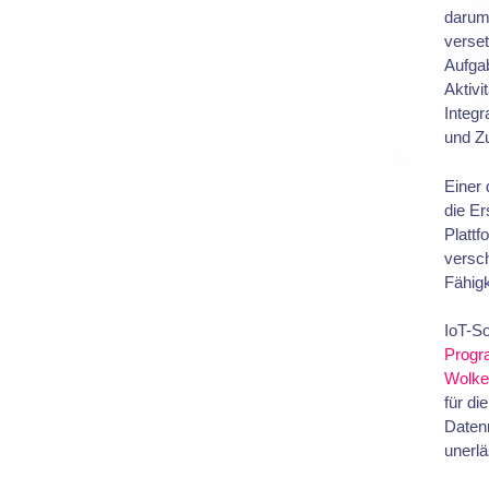
darum
verse
Aufgab
Aktivi
Integr
und Z
Einer 
die Er
Plattf
versc
Fähig
IoT-S
Progr
Wolke
für di
Datenm
unerlä