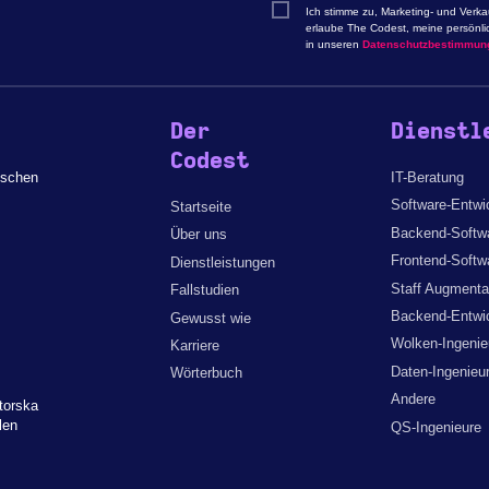
Ich stimme zu, Marketing- und Verk
erlaube The Codest, meine persönli
in unseren
Datenschutzbestimmun
Der
Dienstl
Codest
ischen
IT-Beratung
Software-Entwi
Startseite
Backend-Softwa
Über uns
Frontend-Softw
Dienstleistungen
Staff Augmenta
Fallstudien
Backend-Entwic
Gewusst wie
Wolken-Ingenie
Karriere
Daten-Ingenieu
Wörterbuch
Andere
torska
len
QS-Ingenieure