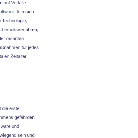
auf Vorfälle.
ftware, Intrusion
m Technologie,
cherheitsverfahren,
der rasanten
maßnahmen für jedes
len Zeitalter
t die erste
nehmens gefährden
mware und
rwiegend sein und