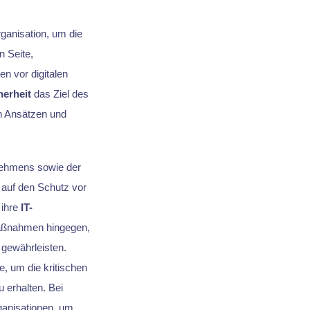
rganisation, um die
n Seite,
n vor digitalen
herheit
das Ziel des
n Ansätzen und
nehmens sowie der
l auf den Schutz vor
 ihre
IT-
aßnahmen hingegen,
 gewährleisten.
e, um die kritischen
 erhalten. Bei
ganisationen, um