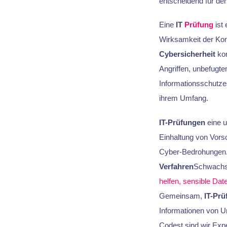
entscheidend für den
Eine
IT
Prüfung
ist 
Wirksamkeit der Kont
Cybersicherheit
kon
Angriffen, unbefugte
Informationsschutzes
ihrem Umfang.
IT-Prüfungen
eine u
Einhaltung von Vors
Cyber-Bedrohungen
Verfahren
Schwachst
helfen, sensible Dat
Gemeinsam,
IT-Pr
Informationen von Un
Codest sind wir Exp