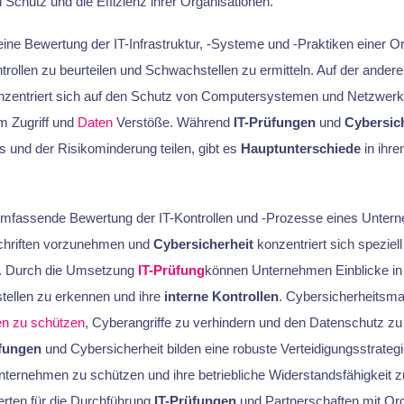
 Schutz und die Effizienz ihrer Organisationen.
eine Bewertung der IT-Infrastruktur, -Systeme und -Praktiken einer O
rollen zu beurteilen und Schwachstellen zu ermitteln. Auf der andere
zentriert sich auf den Schutz von Computersystemen und Netzwerke
m Zugriff und
Daten
Verstöße. Während
IT-Prüfungen
und
Cybersic
 und der Risikominderung teilen, gibt es
Hauptunterschiede
in ihre
mfassende Bewertung der IT-Kontrollen und -Prozesse eines Unter
chriften vorzunehmen und
Cybersicherheit
konzentriert sich speziel
. Durch die Umsetzung
IT-Prüfung
können Unternehmen Einblicke in
ellen zu erkennen und ihre
interne Kontrollen
. Cybersicherheitsm
en zu schützen
, Cyberangriffe zu verhindern und den Datenschutz zu
üfungen
und Cybersicherheit bilden eine robuste Verteidigungsstrategi
ternehmen zu schützen und ihre betriebliche Widerstandsfähigkeit zu
erten für die Durchführung
IT-Prüfungen
und Partnerschaften mit Or