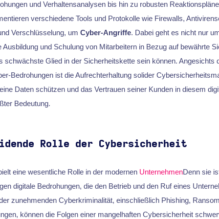
hungen und Verhaltensanalysen bis hin zu robusten Reaktionsplänen 
tieren verschiedene Tools und Protokolle wie Firewalls, Antivirenso
und Verschlüsselung, um
Cyber-Angriffe
. Dabei geht es nicht nur u
 Ausbildung und Schulung von Mitarbeitern in Bezug auf bewährte Si
 schwächste Glied in der Sicherheitskette sein können. Angesichts 
er-Bedrohungen ist die Aufrechterhaltung solider Cybersicherheits
ine Daten schützen und das Vertrauen seiner Kunden in diesem digita
rößter Bedeutung.
idende Rolle der Cybersicherheit
ielt eine wesentliche Rolle in der modernen
Unternehmen
Denn sie is
gegen digitale Bedrohungen, die den Betrieb und den Ruf eines Unter
der zunehmenden Cyberkriminalität, einschließlich Phishing, Ranso
ngen, können die Folgen einer mangelhaften Cybersicherheit schwe