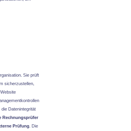
anisation. Sie prüft
m sicherzustellen,
e Website
anagementkontrollen
die Datenintegrität
e Rechnungsprüfer
xterne Prüfung
. Die