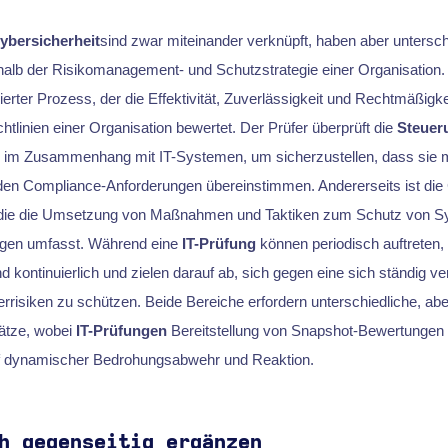
ybersicherheit
sind zwar miteinander verknüpft, haben aber untersch
alb der Risikomanagement- und Schutzstrategie einer Organisation.
rierter Prozess, der die Effektivität, Zuverlässigkeit und Rechtmäßigkei
chtlinien einer Organisation bewertet. Der Prüfer überprüft die
Steuer
im Zusammenhang mit IT-Systemen, um sicherzustellen, dass sie mi
n Compliance-Anforderungen übereinstimmen. Andererseits ist die 
s, die die Umsetzung von Maßnahmen und Taktiken zum Schutz von 
gen umfasst. Während eine
IT-Prüfung
können periodisch auftreten,
kontinuierlich und zielen darauf ab, sich gegen eine sich ständig v
rrisiken zu schützen. Beide Bereiche erfordern unterschiedliche, ab
ätze, wobei
IT-Prüfungen
Bereitstellung von Snapshot-Bewertungen 
f dynamischer Bedrohungsabwehr und Reaktion.
h gegenseitig ergänzen