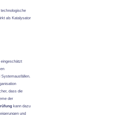
 technologische
rkt als Katalysator
 eingeschätzt
xen
d Systemausfällen.
ganisation
cher, dass die
teme der
Prüfung
kann dazu
teigerungen und