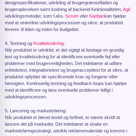
designspecifikationer, udvikling af brugergrænsefladen og
brugeroplevelsen samt kodning af backend-funktionaliteten.
Agil
udviklingsmetoder, som f.eks.
Scrum
eller
Kanban
kan hjælpe
med at strømline udviklingsprocessen og sikre, at produktet
leveres til tiden og inden for budgettet.
4. Testning og
Kvalitetssikring
:
Når produktet er udviklet, er det vigtigt at foretage en grundig
test og kvalitetssikring for at identificere eventuelle fejl eller
problemer med brugervenligheden. Det indebærer at udføre
enhedstest, integrationstest og brugeraccepttest for at sikre, at
produktet opfylder de specificerede krav og fungerer efter
hensigten. Kontinuerlig testning og feedback-loops kan hjælpe
med at identificere og løse eventuelle problemer tidligt i
udviklingsprocessen.
5. Lancering og markedsføring:
Når produktet er blevet testet og forfinet, er næste skridt at
lancere det på markedet. Det indebærer at skabe en
markedsføringsstrategi, udvikle reklamemateriale og komme i