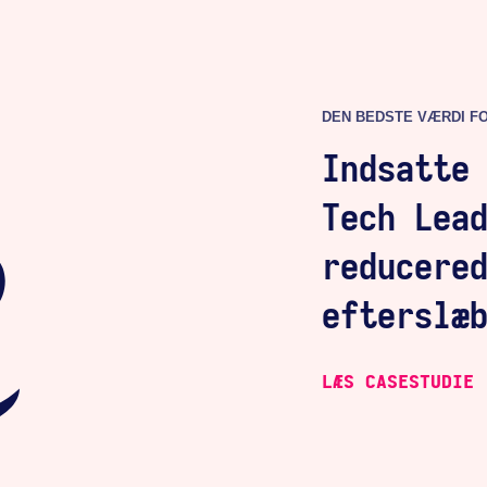
DEN BEDSTE VÆRDI F
Indsatte
Tech Lea
reducere
efterslæ
LÆS CASESTUDIE