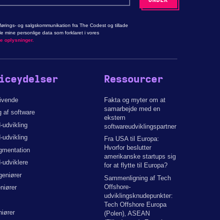
ørings- og salgskommunikation fra The Codest og tillade
 mine personlige data som forklaret i vores
ge oplysninger.
iceydelser
Ressourcer
givende
Fakta og myter om at
samarbejde med en
g af software
ekstern
-udvikling
softwareudviklingspartner
-udvikling
Fra USA til Europa:
Hvorfor beslutter
gmentation
amerikanske startups sig
-udviklere
for at flytte til Europa?
geniører
Sammenligning af Tech
Offshore-
niører
udviklingsknudepunkter:
Tech Offshore Europa
iører
(Polen), ASEAN