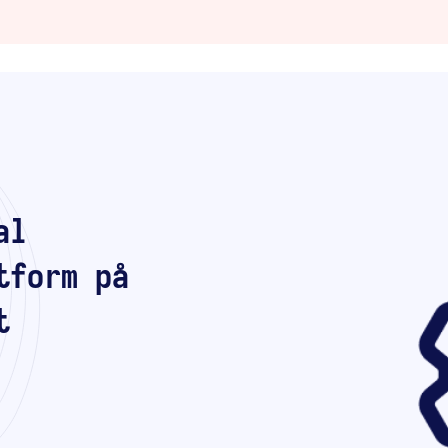
al
tform på
t