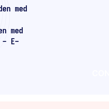
den med
en med
 - E-