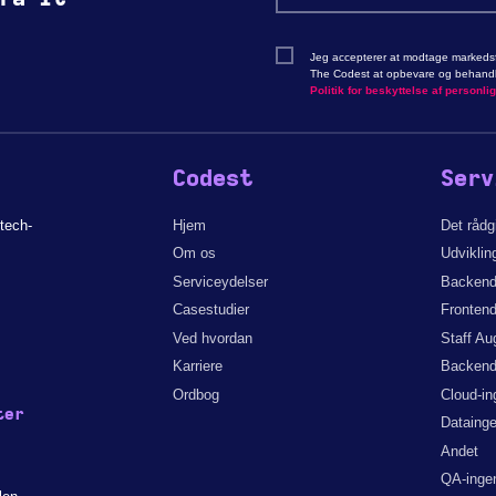
Jeg accepterer at modtage markedsf
The Codest at opbevare og behandle
Politik for beskyttelse af personli
Codest
Serv
tech-
Hjem
Det råd
Om os
Udviklin
Serviceydelser
Backend
Casestudier
Frontend
Ved hvordan
Staff Au
Karriere
Backend
Ordbog
Cloud-in
ter
Datainge
Andet
QA-ingen