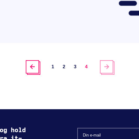
1
2
3
4
og hold
ra it-