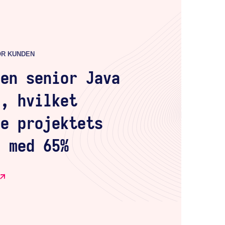
OR KUNDEN
 en senior Java
d, hvilket
de projektets
b med 65%