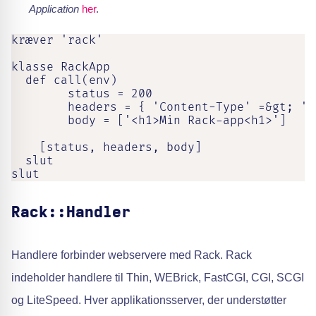
Application
her
.
kræver 'rack'

klasse RackApp

  def call(env)

        status = 200

        headers = { 'Content-Type' =&gt; 'te
        body = ['<h1>Min Rack-app<h1>']

    [status, headers, body]

  slut

slut
Rack::Handler
Handlere forbinder webservere med Rack. Rack
indeholder handlere til Thin, WEBrick, FastCGI, CGI, SCGI
og LiteSpeed. Hver applikationsserver, der understøtter