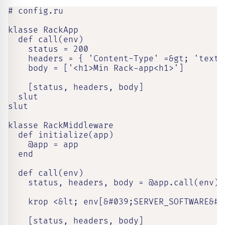
# config.ru

klasse RackApp

  def call(env)

    status = 200

    headers = { 'Content-Type' =&gt; 'text/h
    body = ['<h1>Min Rack-app<h1>']

    [status, headers, body]

  slut

slut

klasse RackMiddleware

  def initialize(app)

    @app = app

  end

  def call(env)

    status, headers, body = @app.call(env)

    krop <&lt; env[&#039;SERVER_SOFTWARE&#03
    [status, headers, body]
