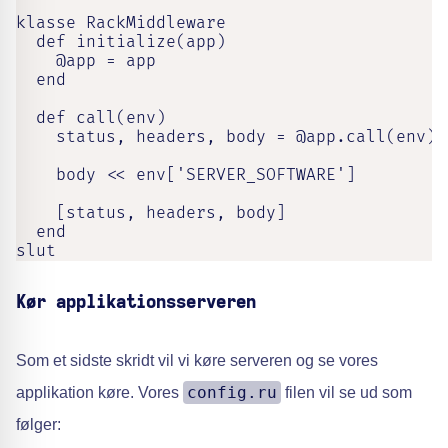
klasse RackMiddleware

  def initialize(app)

    @app = app

  end

  def call(env)

    status, headers, body = @app.call(env)

    body << env['SERVER_SOFTWARE']

    [status, headers, body]

  end

slut
Kør applikationsserveren
Som et sidste skridt vil vi køre serveren og se vores
config.ru
applikation køre. Vores
filen vil se ud som
følger: