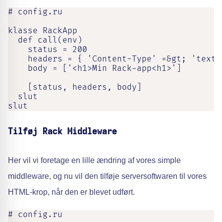
# config.ru

klasse RackApp

  def call(env)

    status = 200

    headers = { 'Content-Type' =&gt; 'text/h
    body = ['<h1>Min Rack-app<h1>']

    [status, headers, body]

  slut

slut
Tilføj Rack Middleware
Her vil vi foretage en lille ændring af vores simple
middleware, og nu vil den tilføje serversoftwaren til vores
HTML-krop, når den er blevet udført.
# config.ru
