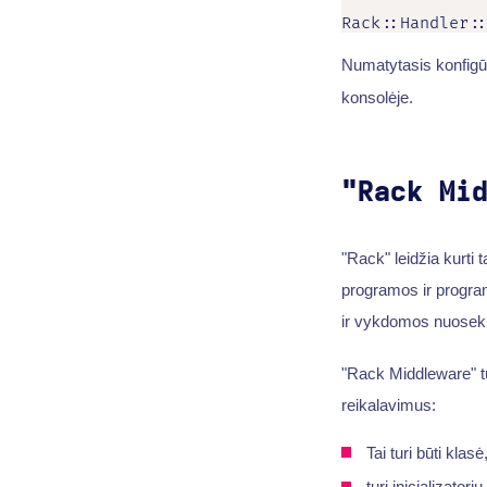
Rack::Handler:
Numatytasis konfigūr
konsolėje.
"Rack Mi
"Rack" leidžia kurti
programos ir progra
ir vykdomos nuosekli
"Rack Middleware" tu
reikalavimus:
Tai turi būti klasė
turi inicializato