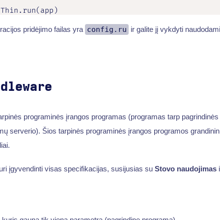
:Thin.run(app)
acijos pridėjimo failas yra
config.ru
ir galite jį vykdyti naudodam
ddleware
 tarpinės programinės įrangos programas (programas tarp pagrindinės ž
mų serverio). Šios tarpinės programinės įrangos programos grandini
ai.
ri įgyvendinti visas specifikacijas, susijusias su
Stovo naudojimas
i
,
rių, kuris gauna tik vieną parametrą (pagrindinę programą),