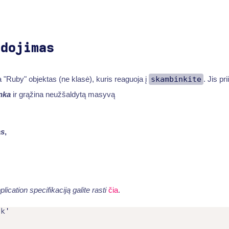
udojimas
"Ruby" objektas (ne klasė), kuris reaguoja į
skambinkite
. Jis pr
nka
ir grąžina neužšaldytą masyvą
as
,
ication specifikaciją galite rasti
čia
.
k'
