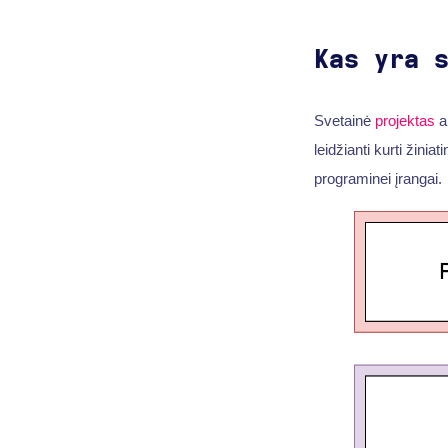
Kas yra 
Svetainė
projektas
ap
leidžianti kurti žinia
programinei įrangai.