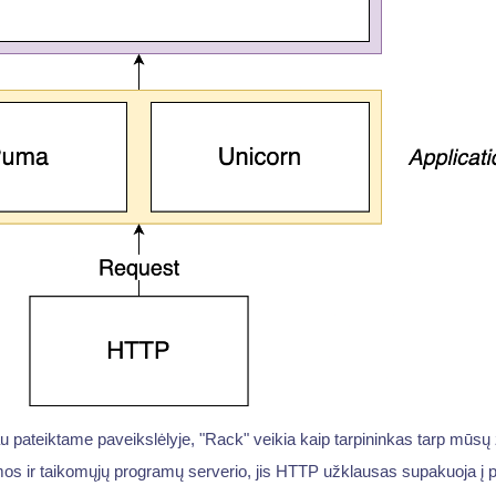
u pateiktame paveikslėlyje, "Rack" veikia kaip tarpininkas tarp mūsų ž
os ir taikomųjų programų serverio, jis HTTP užklausas supakuoja į 