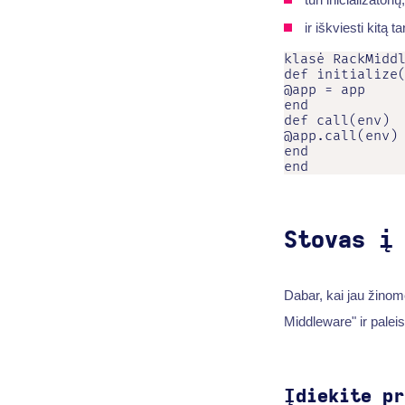
ir iškviesti kitą
klasė RackMiddl
def initialize(
@app = app

end

def call(env)

@app.call(env)

end

end
Stovas į
Dabar, kai jau žinom
Middleware" ir palei
Įdiekite pr