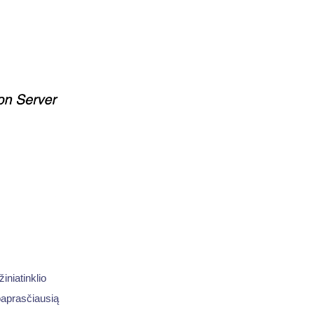
iniatinklio
paprasčiausią