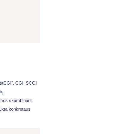
FastCGI", CGI, SCGI
tų
ojamos skambinant
aukta konkretaus