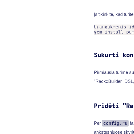
Įsitikinkite, kad turit
brangakmenis įd
gem install pu
Sukurti kon
Pirmiausia turime suk
"Rack::Builder" DSL,
Pridėti "Ra
Per
config.ru
fa
ankstesniuose skyri