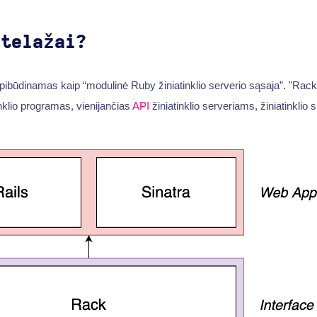
stelažai?
ibūdinamas kaip “modulinė Ruby žiniatinklio serverio sąsaja”. "Rack
tinklio programas, vienijančias
API
žiniatinklio serveriams, žiniatinklio 