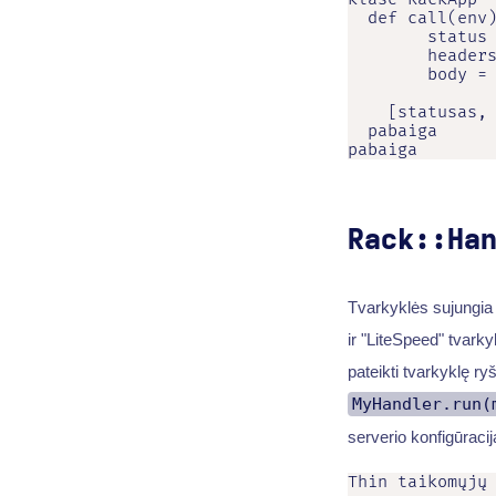
  def call(env)
        status 
        headers
        body = 
    [statusas, 
  pabaiga

pabaiga
Rack::Ha
Tvarkyklės sujungia 
ir "LiteSpeed" tvark
pateikti tvarkyklę r
MyHandler.run(
serverio konfigūracij
Thin taikomųjų 