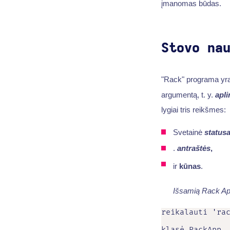
įmanomas būdas.
Stovo na
"Rack" programa yra 
argumentą, t. y.
apli
lygiai tris reikšmes:
Svetainė
status
.
antraštės
,
ir
kūnas
.
Išsamią Rack Appl
reikalauti 'rac
klasė RackApp
