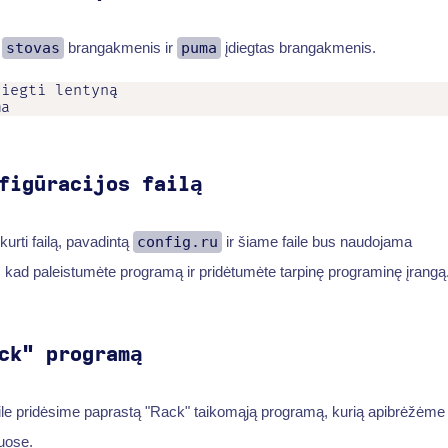
e
stovas
brangakmenis ir
puma
įdiegtas brangakmenis.
iegti lentyną

ma
figūracijos failą
urti failą, pavadintą
config.ru
ir šiame faile bus naudojama
 kad paleistumėte programą ir pridėtumėte tarpinę programinę įrangą
ck" programą
ile pridėsime paprastą "Rack" taikomąją programą, kurią apibrėžėme
uose.