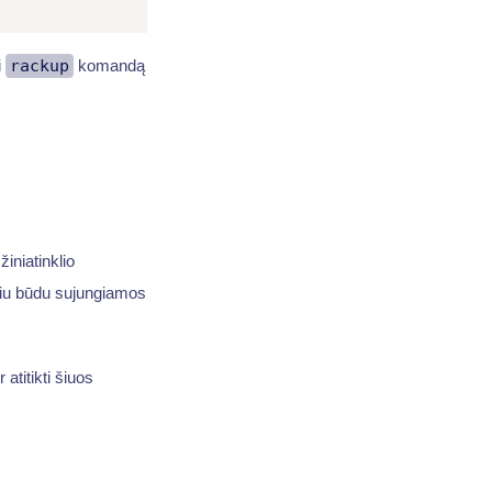
i
rackup
komandą
iniatinklio
niu būdu sujungiamos
r atitikti šiuos