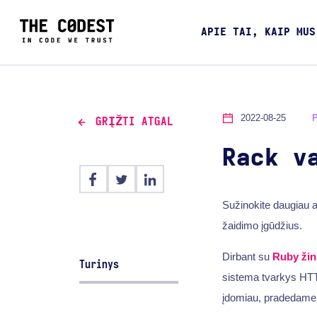
APIE TAI, KAIP MUS
2022-08-25
GRĮŽTI ATGAL
Rack v
Sužinokite daugiau a
žaidimo įgūdžius.
Dirbant su
Ruby
žin
Turinys
sistema tvarkys HTT
įdomiau, pradedame d