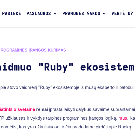
 PASIEKĖ
PASLAUGOS
PRAMONĖS ŠAKOS
VERTĖ UŽ
PROGRAMINĖS ĮRANGOS KŪRIMAS
aidmuo "Ruby" ekosistem
pie stovo vaidmenį "Ruby" ekosistemoje iš mūsų eksperto ir patobuli
iatinklio svetainė
rėmai
įprasta laikyti dalykus savaime suprantama
P užklausas ir vykdys tarpinės programinės įrangos logiką.
mus
. K
omėtis, kas yra užkulisiuose, ir čia pradedame girdėti apie Racką.