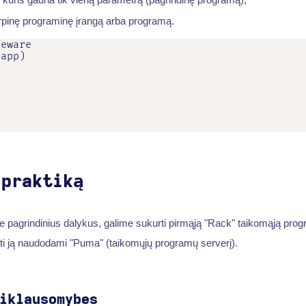
 tarpinę programinę įrangą arba programą.
eware

app)

 praktiką
e pagrindinius dalykus, galime sukurti pirmąją "Rack" taikomąją pro
sti ją naudodami "Puma" (taikomųjų programų serverį).
iklausomybes