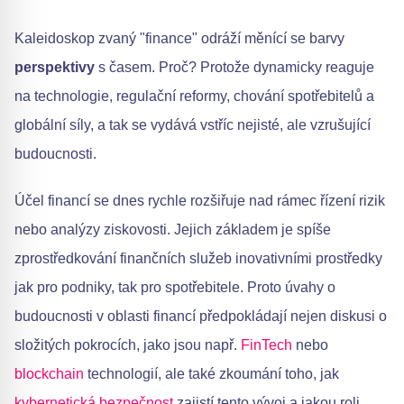
Kaleidoskop zvaný "finance" odráží měnící se barvy
perspektivy
s časem. Proč? Protože dynamicky reaguje
na technologie, regulační reformy, chování spotřebitelů a
globální síly, a tak se vydává vstříc nejisté, ale vzrušující
budoucnosti.
Účel financí se dnes rychle rozšiřuje nad rámec řízení rizik
nebo analýzy ziskovosti. Jejich základem je spíše
zprostředkování finančních služeb inovativními prostředky
jak pro podniky, tak pro spotřebitele. Proto úvahy o
budoucnosti v oblasti financí předpokládají nejen diskusi o
složitých pokrocích, jako jsou např.
FinTech
nebo
blockchain
technologií, ale také zkoumání toho, jak
kybernetická bezpečnost
zajistí tento vývoj a jakou roli