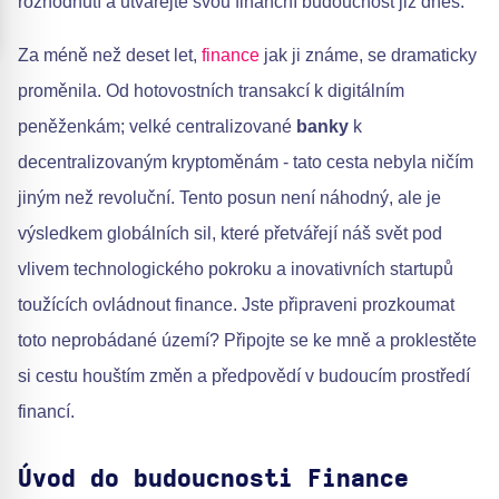
rozhodnutí a utvářejte svou finanční budoucnost již dnes.
Za méně než deset let,
finance
jak ji známe, se dramaticky
proměnila. Od hotovostních transakcí k digitálním
peněženkám; velké centralizované
banky
k
decentralizovaným kryptoměnám - tato cesta nebyla ničím
jiným než revoluční. Tento posun není náhodný, ale je
výsledkem globálních sil, které přetvářejí náš svět pod
vlivem technologického pokroku a inovativních startupů
toužících ovládnout finance. Jste připraveni prozkoumat
toto neprobádané území? Připojte se ke mně a proklestěte
si cestu houštím změn a předpovědí v budoucím prostředí
financí.
Úvod do budoucnosti Finance