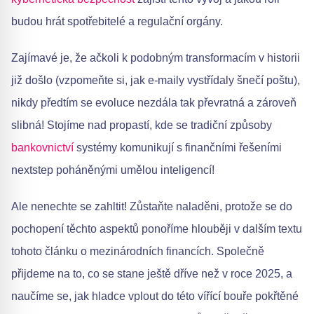
budou hrát spotřebitelé a regulační orgány.
Zajímavé je, že ačkoli k podobným transformacím v historii
již došlo (vzpomeňte si, jak e-maily vystřídaly šnečí poštu),
nikdy předtím se evoluce nezdála tak převratná a zároveň
slibná! Stojíme nad propastí, kde se tradiční způsoby
bankovnictví
systémy komunikují s finančními řešeními
nextstep poháněnými umělou inteligencí!
Ale nenechte se zahltit! Zůstaňte naladěni, protože se do
pochopení těchto aspektů ponoříme hlouběji v dalším textu
tohoto článku o mezinárodních financích. Společně
přijdeme na to, co se stane ještě dříve než v roce 2025, a
naučíme se, jak hladce vplout do této vířící bouře pokřtěné