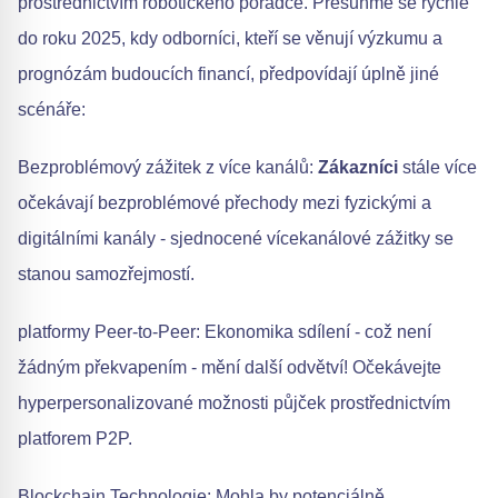
prostřednictvím robotického poradce. Přesuňme se rychle
do roku 2025, kdy odborníci, kteří se věnují výzkumu a
prognózám budoucích financí, předpovídají úplně jiné
scénáře:
Bezproblémový zážitek z více kanálů:
Zákazníci
stále více
očekávají bezproblémové přechody mezi fyzickými a
digitálními kanály - sjednocené vícekanálové zážitky se
stanou samozřejmostí.
platformy Peer-to-Peer: Ekonomika sdílení - což není
žádným překvapením - mění další odvětví! Očekávejte
hyperpersonalizované možnosti půjček prostřednictvím
platforem P2P.
Blockchain Technologie: Mohla by potenciálně