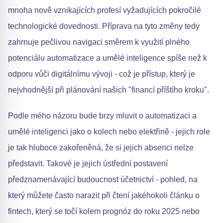
mnoha nově vznikajících profesí vyžadujících pokročilé
technologické dovednosti. Příprava na tyto změny tedy
zahrnuje pečlivou navigaci směrem k využití plného
potenciálu automatizace a umělé inteligence spíše než k
odporu vůči digitálnímu vývoji - což je přístup, který je
nejvhodnější při plánování našich "financí příštího kroku".
Podle mého názoru bude brzy mluvit o automatizaci a
umělé inteligenci jako o kolech nebo elektřině - jejich role
je tak hluboce zakořeněná, že si jejich absenci nelze
představit. Takové je jejich ústřední postavení
předznamenávající budoucnost účetnictví - pohled, na
který můžete často narazit při čtení jakéhokoli článku o
fintech, který se točí kolem prognóz do roku 2025 nebo