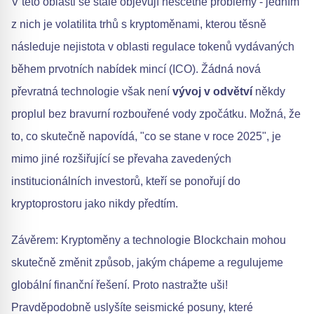
V této oblasti se stále objevují nesčetné problémy - jedním
z nich je volatilita trhů s kryptoměnami, kterou těsně
následuje nejistota v oblasti regulace tokenů vydávaných
během prvotních nabídek mincí (ICO). Žádná nová
převratná technologie však není
vývoj v odvětví
někdy
proplul bez bravurní rozbouřené vody zpočátku. Možná, že
to, co skutečně napovídá, "co se stane v roce 2025", je
mimo jiné rozšiřující se převaha zavedených
institucionálních investorů, kteří se ponořují do
kryptoprostoru jako nikdy předtím.
Závěrem: Kryptoměny a technologie Blockchain mohou
skutečně změnit způsob, jakým chápeme a regulujeme
globální finanční řešení. Proto nastražte uši!
Pravděpodobně uslyšíte seismické posuny, které