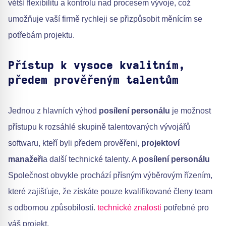
větší flexibilitu a kontrolu nad procesem vývoje, což
umožňuje vaší firmě rychleji se přizpůsobit měnícím se
potřebám projektu.
Přístup k vysoce kvalitním,
předem prověřeným talentům
Jednou z hlavních výhod
posílení personálu
je možnost
přístupu k rozsáhlé skupině talentovaných vývojářů
softwaru, kteří byli předem prověřeni,
projektoví
manažeři
a další technické talenty. A
posílení personálu
Společnost obvykle prochází přísným výběrovým řízením,
které zajišťuje, že získáte pouze kvalifikované členy team
s odbornou způsobilostí.
technické znalosti
potřebné pro
váš projekt.