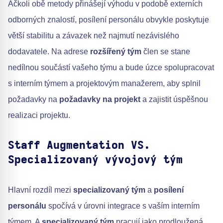
Ačkoli obě metody přinášejí výhodu v podobě externích
odborných znalostí, posílení personálu obvykle poskytuje
větší stabilitu a závazek než najmutí nezávislého
dodavatele. Na adrese
rozšířený tým
člen se stane
nedílnou součástí vašeho týmu a bude úzce spolupracovat
s interním týmem a projektovým manažerem, aby splnil
požadavky na
požadavky na projekt
a zajistit úspěšnou
realizaci projektu.
Staff Augmentation VS.
Specializovaný vývojový tým
Hlavní rozdíl mezi
specializovaný tým
a
posílení
personálu
spočívá v úrovni integrace s vaším interním
týmem. A
specializovaný tým
pracují jako prodloužená