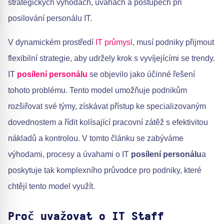
strategických výhodách, úvahách a postupech při
posilování personálu IT.
V dynamickém prostředí
IT průmysl
, musí podniky přijmout
flexibilní strategie, aby udržely krok s vyvíjejícími se trendy.
IT
posílení personálu
se objevilo jako účinné řešení
tohoto problému. Tento model umožňuje podnikům
rozšiřovat své týmy, získávat přístup ke specializovaným
dovednostem a řídit kolísající pracovní zátěž s efektivitou
nákladů a kontrolou. V tomto článku se zabýváme
výhodami, procesy a úvahami o IT
posílení personálu
a
poskytuje tak komplexního průvodce pro podniky, které
chtějí tento model využít.
Proč uvažovat o IT Staff