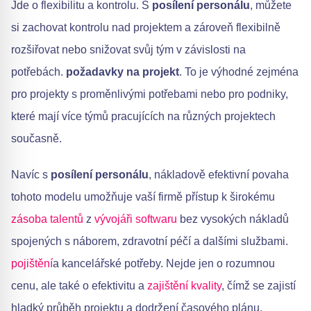
Jde o flexibilitu a kontrolu. S
posílení personálu
, můžete
si zachovat kontrolu nad projektem a zároveň flexibilně
rozšiřovat nebo snižovat svůj tým v závislosti na
potřebách.
požadavky na projekt
. To je výhodné zejména
pro projekty s proměnlivými potřebami nebo pro podniky,
které mají více týmů pracujících na různých projektech
současně.
Navíc s
posílení personálu
, nákladově efektivní povaha
tohoto modelu umožňuje vaší firmě přístup k širokému
zásoba talentů
z
vývojáři softwaru
bez vysokých nákladů
spojených s náborem, zdravotní péčí a dalšími službami.
pojištění
a kancelářské potřeby. Nejde jen o rozumnou
cenu, ale také o efektivitu a
zajištění kvality
, čímž se zajistí
hladký průběh projektu a dodržení časového plánu.