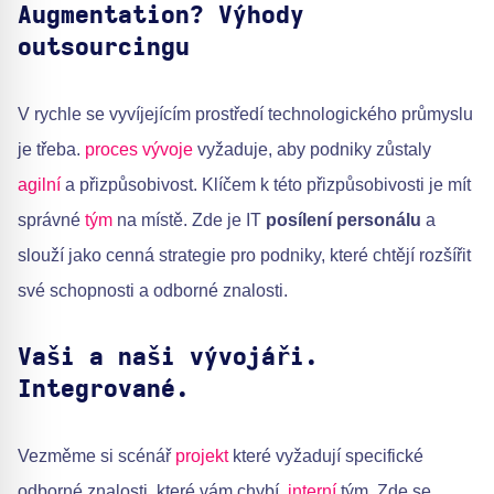
Augmentation? Výhody
outsourcingu
V rychle se vyvíjejícím prostředí technologického průmyslu
je třeba.
proces vývoje
vyžaduje, aby podniky zůstaly
agilní
a přizpůsobivost. Klíčem k této přizpůsobivosti je mít
správné
tým
na místě. Zde je IT
posílení personálu
a
slouží jako cenná strategie pro podniky, které chtějí rozšířit
své schopnosti a odborné znalosti.
Vaši a naši vývojáři.
Integrované.
Vezměme si scénář
projekt
které vyžadují specifické
odborné znalosti, které vám chybí.
interní
tým. Zde se