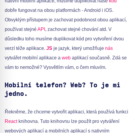
nativní mobilní aplikace, musíme duplikovat naše
kód
dobře fungovat na obou platformách - Android i iOS.
Obvyklým přístupem je zachovat podobnost obou aplikací,
používat stejné
API
, zachovat stejné chování atd. V
důsledku toho musíme duplikovat kód pro vytvoření dvou
verzí téže aplikace.
JS
je jazyk, který umožňuje
nás
vytvářet mobilní aplikace a
web
aplikací současně. Zdá se
vám to nemožné? Vysvětlím vám, o čem mluvím.
Mobilní telefon? Web? To je mi
jedno.
Řekněme, že chceme vytvořit aplikaci, která používá funkci
React
knihovna. Tuto knihovnu lze použít pro vytváření
webových aplikací a mobilních aplikací s nativním