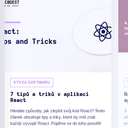
VÝVOJ SOFTWARU
7 tipů a triků v aplikaci
N
React
a
Hledáte způsoby, jak zlepšit svůj kód React? Tento
S 
článek obsahuje tipy a triky, které by měl znát
ví
každý vývojář React. Pojďme se do toho ponořit!
en