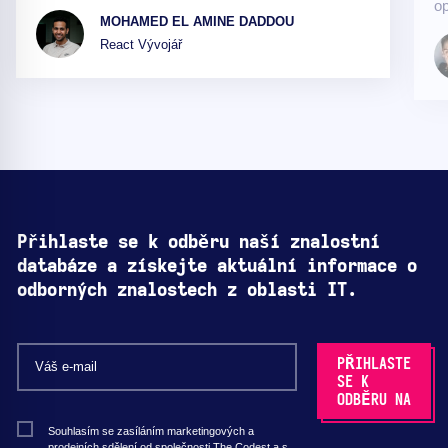
op
MOHAMED EL AMINE DADDOU
React Vývojář
Přihlaste se k odběru naší znalostní
databáze a získejte aktuální informace o
odborných znalostech z oblasti IT.
Souhlasím se zasíláním marketingových a
prodejních sdělení od společnosti The Codest a s