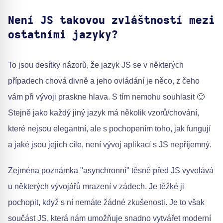
Není JS takovou zvláštností mezi
ostatními jazyky?
To jsou desítky názorů, že jazyk JS se v některých
případech chová divně a jeho ovládání je něco, z čeho
vám při vývoji praskne hlava. S tím nemohu souhlasit 🙂
Stejně jako každý jiný jazyk má několik vzorů/chování,
které nejsou elegantní, ale s pochopením toho, jak fungují
a jaké jsou jejich cíle, není vývoj aplikací s JS nepříjemný.
Zejména poznámka "asynchronní" těsně před JS vyvolává
u některých vývojářů mrazení v zádech. Je těžké ji
pochopit, když s ní nemáte žádné zkušenosti. Je to však
součást JS, která nám umožňuje snadno vytvářet moderní