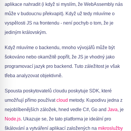
aplikace nahradit (i když si myslím, že WebAssembly nás
může v budoucnu překvapit). Když už tedy mluvíme o
vyspělosti JS na frontendu - není pochyb o tom, že je
jediným královským.
Když mluvíme o backendu, mnoho vývojářů může být
šokováno nebo okamžitě popřít, že JS je vhodný jako
programovací jazyk pro backend. Tuto záležitost je však
třeba analyzovat objektivně.
Spousta poskytovatelů cloudu poskytuje SDK, které
umožňují přímo používat
cloud
metody. Kupodivu jedna z
nejoblíbenějších záložek, hned vedle C#, Go and
Java
, je
Node.js
. Ukazuje se, že tato platforma je ideální pro
škálování a vytváření aplikací založených na
mikroslužby