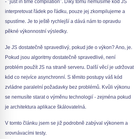
- "just in time compilation". Díky tomu nemusíme kód JS
interpretovat řádek po řádku, pouze jej zkompilujeme a
spustíme. Je to ještě rychlejší a dává nám to opravdu
pěkné výkonnostní výsledky.
Je JS dostatečně spravedlivý, pokud jde o výkon? Ano, je.
Pokud jsou algoritmy dostatečně spravedlivé, není
problém použít JS na straně serveru. Další věcí je udržovat
kód co nejvíce asynchronní. S těmito postupy váš kód
zvládne paralelní požadavky bez problémů. Kvůli výkonu
se nemusíte starat o výměnu technologií - zejména pokud
je architektura aplikace škálovatelná.
V tomto článku jsem se již podrobně zabýval výkonem a
srovnávacími testy.