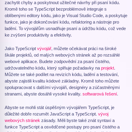
zachytit chyby a poskytnout užitečné návrhy při psaní kódu.
Kromě toho se TypeScript bezproblémově integruje s
oblíbenými editory kódu, jako je Visual Studio Code, a poskytuje
funkce, jako je dokončování kódu, refaktoring a nástroje pro
ladění. To vývojářům usnadňuje psaní a údržbu kódu, což vede
ke zvýšení produktivity a efektivity.
Jako TypeScript
vývojář
, můžete očekávat práci na široké
škále projektů, od malých webových stránek až po rozsáhlé
webové aplikace. Budete zodpovědní za psaní čistého,
udržovatelného kódu, který splňuje požadavky na
projekt
.
Můžete se také podílet na revizích kódu, ladění a testování,
abyste zajistili kvalitu kódové základny. Kromě toho můžete
spolupracovat s dalšími vývojáři, designéry a zúčastněnými
stranami, abyste dosáhli vysoké kvality.
softwarová řešení
.
Abyste se mohli stát úspěšným vývojářem TypeScript, je
důležité dobře rozumět JavaScript a TypeScript.
vývoj
webových stránek
zásady. Měli byste také znát syntaxi a
funkce TypeScript a osvědčené postupy pro psaní čistého a