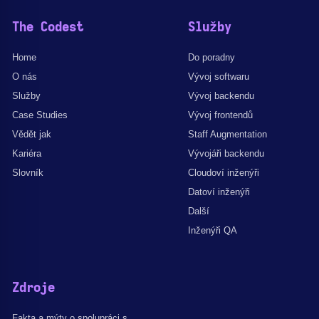
The Codest
Služby
Home
Do poradny
O nás
Vývoj softwaru
Služby
Vývoj backendu
Case Studies
Vývoj frontendů
Vědět jak
Staff Augmentation
Kariéra
Vývojáři backendu
Slovník
Cloudoví inženýři
Datoví inženýři
Další
Inženýři QA
Zdroje
Fakta a mýty o spolupráci s