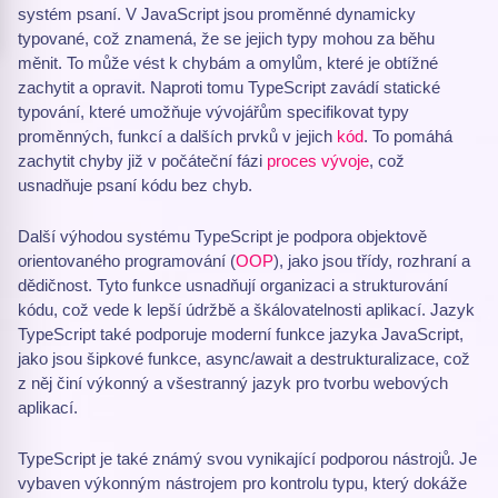
systém psaní. V JavaScript jsou proměnné dynamicky
typované, což znamená, že se jejich typy mohou za běhu
měnit. To může vést k chybám a omylům, které je obtížné
zachytit a opravit. Naproti tomu TypeScript zavádí statické
typování, které umožňuje vývojářům specifikovat typy
proměnných, funkcí a dalších prvků v jejich
kód
. To pomáhá
zachytit chyby již v počáteční fázi
proces vývoje
, což
usnadňuje psaní kódu bez chyb.
Další výhodou systému TypeScript je podpora objektově
orientovaného programování (
OOP
), jako jsou třídy, rozhraní a
dědičnost. Tyto funkce usnadňují organizaci a strukturování
kódu, což vede k lepší údržbě a škálovatelnosti aplikací. Jazyk
TypeScript také podporuje moderní funkce jazyka JavaScript,
jako jsou šipkové funkce, async/await a destrukturalizace, což
z něj činí výkonný a všestranný jazyk pro tvorbu webových
aplikací.
TypeScript je také známý svou vynikající podporou nástrojů. Je
vybaven výkonným nástrojem pro kontrolu typu, který dokáže