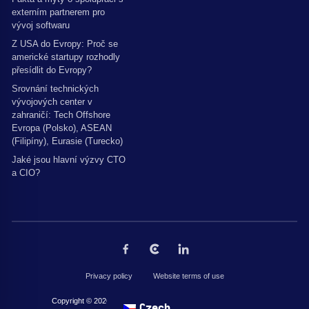
externím partnerem pro
vývoj softwaru
Z USA do Evropy: Proč se
americké startupy rozhodly
přesídlit do Evropy?
Srovnání technických
vývojových center v
zahraničí: Tech Offshore
Evropa (Polsko), ASEAN
(Filipíny), Eurasie (Turecko)
Jaké jsou hlavní výzvy CTO
a CIO?
Privacy policy
Website terms of use
Copyright © 2026 by The Codest. Všechna práva vyhrazena.
Czech