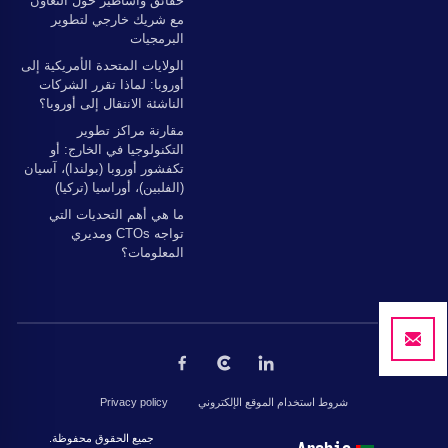
حقائق وأساطير حول التعاون
مع شريك خارجي لتطوير
البرمجيات
الولايات المتحدة الأمريكية إلى
أوروبا: لماذا تقرر الشركات
الناشئة الانتقال إلى أوروبا؟
مقارنة مراكز تطوير
التكنولوجيا في الخارج: أو
تكفشور أوروبا (بولندا)، آسيان
(الفلبين)، أوراسيا (تركيا)
ما هي أهم التحديات التي
تواجه CTOs ومديري
المعلومات؟
شروط استخدام الموقع الإلكتروني
Privacy policy
جميع الحقوق محفوظة © 2026 بواسطة The Codest. جميع الحقوق محفوظة.