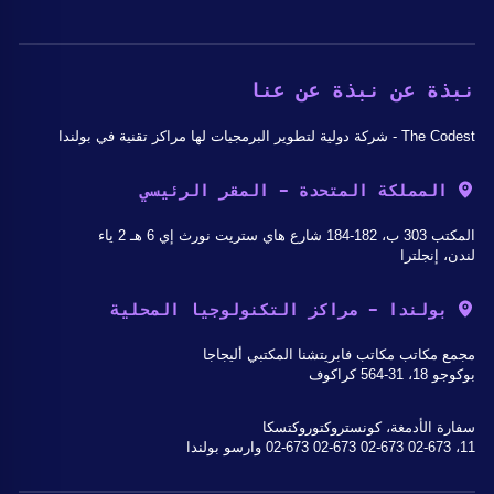
نبذة عن نبذة عن عنا
The Codest - شركة دولية لتطوير البرمجيات لها مراكز تقنية في بولندا
المملكة المتحدة - المقر الرئيسي
المكتب 303 ب، 182-184 شارع هاي ستريت نورث إي 6 هـ 2 ياء
لندن، إنجلترا
بولندا - مراكز التكنولوجيا المحلية
مجمع مكاتب مكاتب فابريتشنا المكتبي أليجاجا
بوكوجو 18، 31-564 كراكوف
سفارة الأدمغة، كونستروكتوروكتسكا
11، 02-673 02-673 02-673 02-673 وارسو بولندا