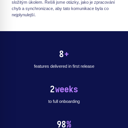
složitým úkolem. Řešili jsme otázky, jako je zpracování
chyb a synchronizace, aby tato komunikace byla co
nejplynulejší.
8
+
features delivered in first release
2
weeks
to full onboarding
98
%