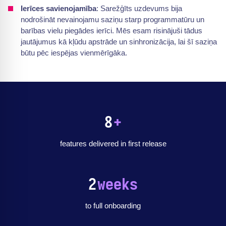
Ierīces savienojamība
: Sarežģīts uzdevums bija
nodrošināt nevainojamu saziņu starp programmatūru un
barības vielu piegādes ierīci. Mēs esam risinājuši tādus
jautājumus kā kļūdu apstrāde un sinhronizācija, lai šī saziņa
būtu pēc iespējas vienmērīgāka.
8
+
features delivered in first release
2
weeks
to full onboarding