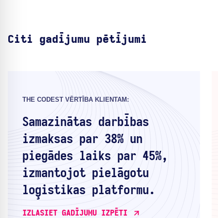
Citi gadījumu pētījumi
THE CODEST VĒRTĪBA KLIENTAM:
Samazinātas darbības
izmaksas par 38% un
piegādes laiks par 45%,
izmantojot pielāgotu
loģistikas platformu.
IZLASIET GADĪJUMU IZPĒTI