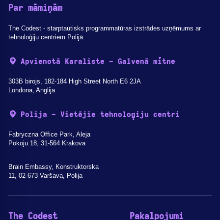
Par māmiņām
The Codest - starptautisks programmatūras izstrādes uzņēmums ar
tehnoloģiju centriem Polijā.
Apvienotā Karaliste - Galvenā mītne
303B birojs, 182-184 High Street North E6 2JA
Londona, Anglija
Polija - Vietējie tehnoloģiju centri
Fabryczna Office Park, Aleja
Pokoju 18, 31-564 Krakova
Brain Embassy, Konstruktorska
11, 02-673 Varšava, Polija
The Codest
Pakalpojumi