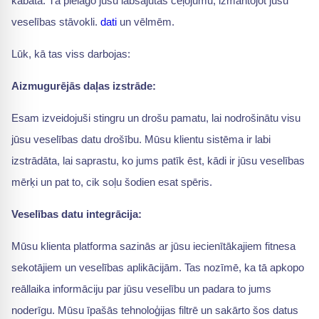
kabatā. Tā pielāgo jūsu labsajūtas ceļojumu, izmantojot jūsu
veselības stāvokli.
dati
un vēlmēm.
Lūk, kā tas viss darbojas:
Aizmugurējās daļas izstrāde:
Esam izveidojuši stingru un drošu pamatu, lai nodrošinātu visu
jūsu veselības datu drošību. Mūsu klientu sistēma ir labi
izstrādāta, lai saprastu, ko jums patīk ēst, kādi ir jūsu veselības
mērķi un pat to, cik soļu šodien esat spēris.
Veselības datu integrācija:
Mūsu klienta platforma sazinās ar jūsu iecienītākajiem fitnesa
sekotājiem un veselības aplikācijām. Tas nozīmē, ka tā apkopo
reāllaika informāciju par jūsu veselību un padara to jums
noderīgu. Mūsu īpašās tehnoloģijas filtrē un sakārto šos datus