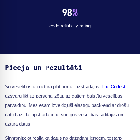
98
%
code reliability rating
Pieeja un rezultāti
Šo veselības un uztura platformu ir izstrādājuši
The Codest
uzsvaru likt uz personalizētu, uz datiem balstītu veselības
pārvaldību. Mēs esam izveidojuši elastīgu back-end ar drošu
datu bāzi, lai apstrādātu personīgos veselības rādītājus un
uztura datus.
Sinhronizējot reāllaika datus no dažādām ierīcēm, tostarp