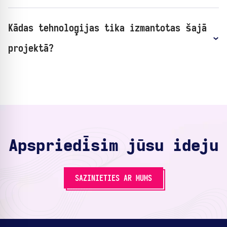
Kādas tehnoloģijas tika izmantotas šajā
projektā?
Apspriedīsim jūsu ideju
SAZINIETIES AR MUMS