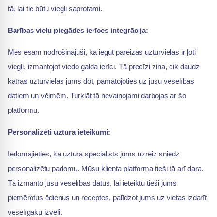
tā, lai tie būtu viegli saprotami.
Barības vielu piegādes ierīces integrācija:
Mēs esam nodrošinājuši, ka iegūt pareizās uzturvielas ir ļoti
viegli, izmantojot viedo galda ierīci. Tā precīzi zina, cik daudz
katras uzturvielas jums dot, pamatojoties uz jūsu veselības
datiem un vēlmēm. Turklāt tā nevainojami darbojas ar šo
platformu.
Personalizēti uztura ieteikumi:
Iedomājieties, ka uztura speciālists jums uzreiz sniedz
personalizētu padomu. Mūsu klienta platforma tieši tā arī dara.
Tā izmanto jūsu veselības datus, lai ieteiktu tieši jums
piemērotus ēdienus un receptes, palīdzot jums uz vietas izdarīt
veselīgāku izvēli.