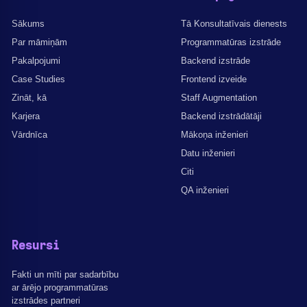
Sākums
Tā Konsultatīvais dienests
Par māmiņām
Programmatūras izstrāde
Pakalpojumi
Backend izstrāde
Case Studies
Frontend izveide
Zināt, kā
Staff Augmentation
Karjera
Backend izstrādātāji
Vārdnīca
Mākoņa inženieri
Datu inženieri
Citi
QA inženieri
Resursi
Fakti un mīti par sadarbību
ar ārējo programmatūras
izstrādes partneri