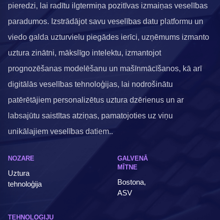
pieredzi, lai radītu ilgtermiņa pozitīvas izmaiņas veselības
paradumos. Izstrādājot savu veselības datu platformu un
viedo galda uzturvielu piegādes ierīci, uzņēmums izmanto
uztura zinātni, mākslīgo intelektu, izmantojot
prognozēšanas modelēšanu un mašīnmācīšanos, kā arī
digitālās veselības tehnoloģijas, lai nodrošinātu
patērētājiem personalizētus uztura dzērienus un ar
labsajūtu saistītas atziņas, pamatojoties uz viņu
unikālajiem veselības datiem..
NOZARE
GALVENĀ
MĪTNE
Uztura
Bostona,
tehnoloģija
ASV
TEHNOLOĢIJU