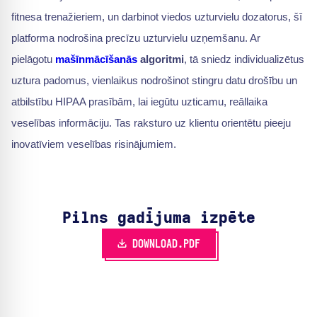
fitnesa trenažieriem, un darbinot viedos uzturvielu dozatorus, šī
platforma nodrošina precīzu uzturvielu uzņemšanu. Ar
pielāgotu
mašīnmācīšanās
algoritmi
, tā sniedz individualizētus
uztura padomus, vienlaikus nodrošinot stingru datu drošību un
atbilstību HIPAA prasībām, lai iegūtu uzticamu, reāllaika
veselības informāciju. Tas raksturo uz klientu orientētu pieeju
inovatīviem veselības risinājumiem.
Pilns gadījuma izpēte
DOWNLOAD.PDF