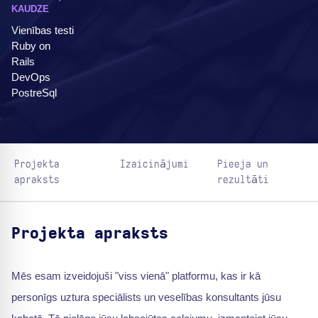
KAUDZE
Vienības testi
Ruby on
Rails
DevOps
PostreSql
Projekta
Izaicinājumi
Pieeja un
apraksts
rezultāti
Projekta apraksts
Mēs esam izveidojuši "viss vienā" platformu, kas ir kā
personīgs uztura speciālists un veselības konsultants jūsu