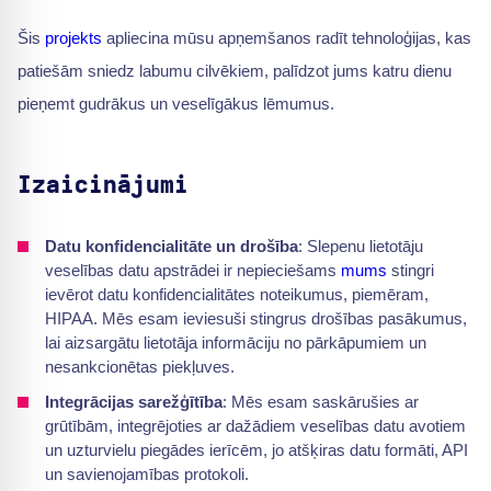
Šis
projekts
apliecina mūsu apņemšanos radīt tehnoloģijas, kas
patiešām sniedz labumu cilvēkiem, palīdzot jums katru dienu
pieņemt gudrākus un veselīgākus lēmumus.
Izaicinājumi
Datu konfidencialitāte un drošība
: Slepenu lietotāju
veselības datu apstrādei ir nepieciešams
mums
stingri
ievērot datu konfidencialitātes noteikumus, piemēram,
HIPAA. Mēs esam ieviesuši stingrus drošības pasākumus,
lai aizsargātu lietotāja informāciju no pārkāpumiem un
nesankcionētas piekļuves.
Integrācijas sarežģītība
: Mēs esam saskārušies ar
grūtībām, integrējoties ar dažādiem veselības datu avotiem
un uzturvielu piegādes ierīcēm, jo atšķiras datu formāti, API
un savienojamības protokoli.