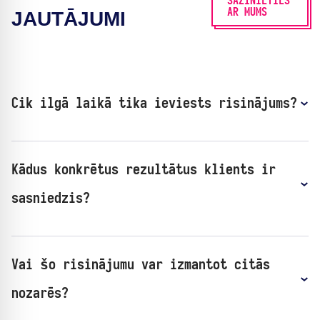
SAZINIETIES
AR MUMS
JAUTĀJUMI
Cik ilgā laikā tika ieviests risinājums?
Kādus konkrētus rezultātus klients ir
sasniedzis?
Vai šo risinājumu var izmantot citās
nozarēs?