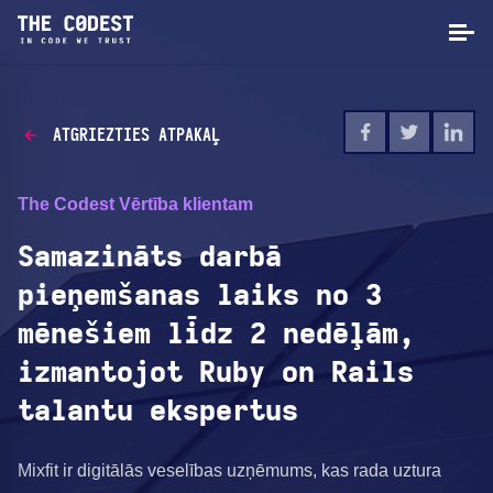
ATGRIEZTIES ATPAKAĻ
The Codest Vērtība klientam
Samazināts darbā
pieņemšanas laiks no 3
mēnešiem līdz 2 nedēļām,
izmantojot Ruby on Rails
talantu ekspertus
Mixfit ir digitālās veselības uzņēmums, kas rada uztura