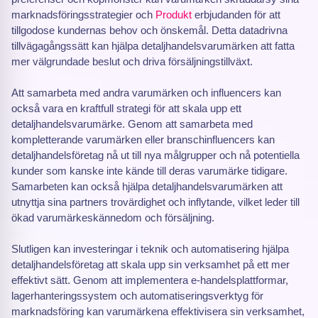
marknadsföringsstrategier och
Produkt
erbjudanden för att
tillgodose kundernas behov och önskemål. Detta datadrivna
tillvägagångssätt kan hjälpa detaljhandelsvarumärken att fatta
mer välgrundade beslut och driva försäljningstillväxt.
Att samarbeta med andra varumärken och influencers kan
också vara en kraftfull strategi för att skala upp ett
detaljhandelsvarumärke. Genom att samarbeta med
kompletterande varumärken eller branschinfluencers kan
detaljhandelsföretag nå ut till nya målgrupper och nå potentiella
kunder som kanske inte kände till deras varumärke tidigare.
Samarbeten kan också hjälpa detaljhandelsvarumärken att
utnyttja sina partners trovärdighet och inflytande, vilket leder till
ökad varumärkeskännedom och försäljning.
Slutligen kan investeringar i teknik och automatisering hjälpa
detaljhandelsföretag att skala upp sin verksamhet på ett mer
effektivt sätt. Genom att implementera e-handelsplattformar,
lagerhanteringssystem och automatiseringsverktyg för
marknadsföring kan varumärkena effektivisera sin verksamhet,