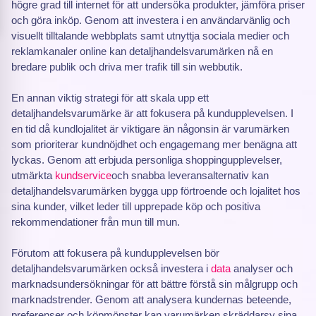
högre grad till internet för att undersöka produkter, jämföra priser
och göra inköp. Genom att investera i en användarvänlig och
visuellt tilltalande webbplats samt utnyttja sociala medier och
reklamkanaler online kan detaljhandelsvarumärken nå en
bredare publik och driva mer trafik till sin webbutik.
En annan viktig strategi för att skala upp ett
detaljhandelsvarumärke är att fokusera på kundupplevelsen. I
en tid då kundlojalitet är viktigare än någonsin är varumärken
som prioriterar kundnöjdhet och engagemang mer benägna att
lyckas. Genom att erbjuda personliga shoppingupplevelser,
utmärkta
kundservice
och snabba leveransalternativ kan
detaljhandelsvarumärken bygga upp förtroende och lojalitet hos
sina kunder, vilket leder till upprepade köp och positiva
rekommendationer från mun till mun.
Förutom att fokusera på kundupplevelsen bör
detaljhandelsvarumärken också investera i
data
analyser och
marknadsundersökningar för att bättre förstå sin målgrupp och
marknadstrender. Genom att analysera kundernas beteende,
preferenser och köpmönster kan varumärken skräddarsy sina